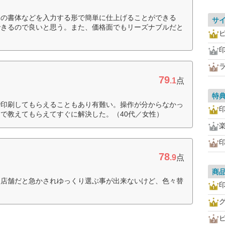
みの書体などを入力する形で簡単に仕上げることができる
サ
できるので良いと思う。また、価格面でもリーズナブルだと
79
.1
点
特
で印刷してもらえることもあり有難い。操作が分からなかっ
で教えてもらえてすぐに解決した。（40代／女性）
楽
78
.9
点
商
。店舗だと急かされゆっくり選ぶ事が出来ないけど、色々替