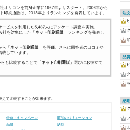
オリコンを前身企業に1967年よりスタート。2006年から
ト印刷通販は、2018年よりランキングを発表しています。
注
サービスを利用した
5,487
人にアンケート調査を実施。
26
社を対象にした「
ネット印刷通販
」ランキングを発表し
から「
ネット印刷通販
」を評価。さらに回答者の口コミや
掲載しています。
品
からも比較することで「
ネット印刷通販
」選びにお役立て
替えて比較することが出来ます。
納
特典・キャンペーン
商品のバリエーション
品質
納期