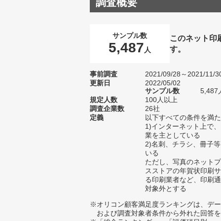
調査概要
サンプル数
このネット印
5,487
す。
人
事前調査
2021/09/28～2021/11/3
更新日
2022/05/02
サンプル数
5,4
規定人数
100人以上
調査企業数
26社
定義
以下すべての条件を満た
1)インターネット上で
業を主としている
2)名刺、チラシ、冊子
いる
ただし、写真のネットプ
スストアの年賀状印刷サ
る印刷業者など、印刷通
対象外とする
※オリコン顧客満足度ランキングは、デー
および調査対象者条件から外れた回答を