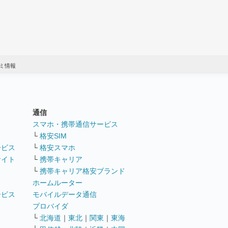
ミ情報
通信
ト
スマホ・携帯通信サービス
└
格安SIM
ービス
└
格安スマホ
サイト
└
携帯キャリア
└
携帯キャリア格安ブランド
ホームルーター
ービス
モバイルデータ通信
ト
プロバイダ
└
北海道
｜
東北
｜
関東
｜
東海