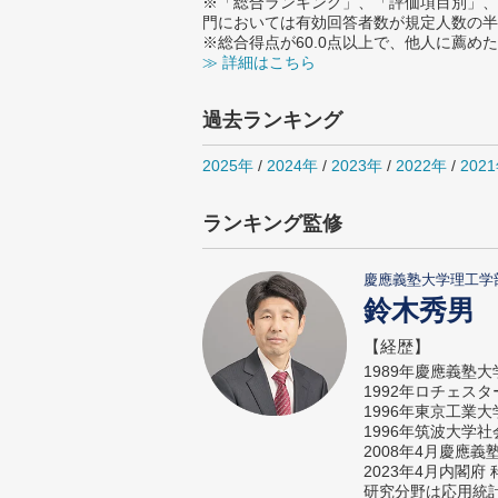
※「総合ランキング」、「評価項目別」、
門においては有効回答者数が規定人数の半
※総合得点が60.0点以上で、他人に薦
≫ 詳細はこちら
過去ランキング
2025年
/
2024年
/
2023年
/
2022年
/
202
ランキング監修
慶應義塾大学理工学
鈴木秀男
【経歴】
1989年慶應義塾
1992年ロチェス
1996年東京工業
1996年筑波大学
2008年4月慶應
2023年4月内閣
研究分野は応用統