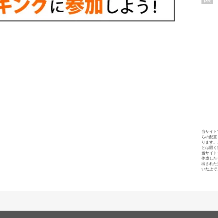
PR
当サイト
らの配置
ります。
とは固く
当サイト
作成した
出された
いた上で