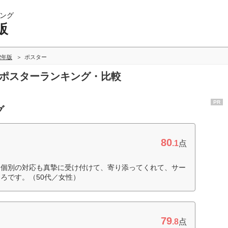
ング
販
22年版
ポスター
のポスターランキング・比較
PR
グ
80
.1
点
、個別の対応も真摯に受け付けて、寄り添ってくれて、サー
ろです。（50代／女性）
79
.8
点