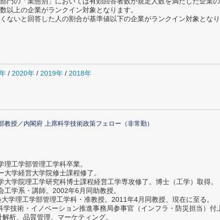
部門の「業態別」においては有効回答者数が規定人数を満たした企業の
数以上の企業がランクイン対象となります。
めたくないと回答した人の割合が基準値以下の企業がランクイン対象とな
1年
/
2020年
/
2019年
/
2018年
部教授／内閣府 上席科学技術政策フェロー（非常勤）
大学理工学部管理工学科卒業。
ター大学経営大学院修士課程修了。
大学大学院理工学研究科博士課程経営工学専攻修了。博士（工学）取得。
社会工学系・講師。2002年6月同助教授。
義塾大学理工学部管理工学科・准教授。2011年4月同教授、現在に至る。
府 科学技術・イノベーション推進事務局参事官（インフラ・防災担当）
計解析、品質管理、マーケティング。