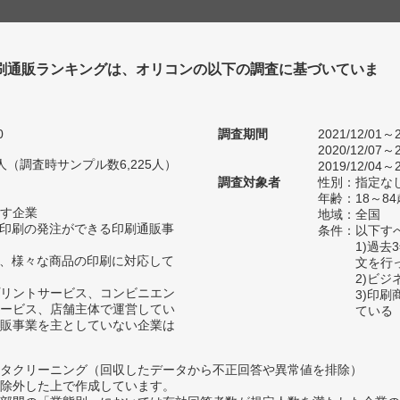
刷通販ランキングは、オリコンの以下の調査に基づいていま
0
調査期間
2021/12/01～2
2020/12/07～2
87人（調査時サンプル数6,225人）
2019/12/04～2
調査対象者
性別：指定な
年齢：18～84
す企業
地域：全国
、印刷の発注ができる印刷通販事
条件：以下す
1)過
等、様々な商品の印刷に対応して
文を行
2)ビ
リントサービス、コンビニエン
3)印
ービス、店舗主体で運営してい
ている
販事業を主としていない企業は
タクリーニング（回収したデータから不正回答や異常値を排除）
除外した上で作成しています。