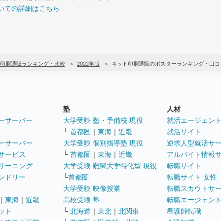
いての詳細はこちら
印刷通販ランキング・比較
2022年版
ネット印刷通販のポスターランキング・口コ
塾
人材
ーサーバー
大学受験 塾・予備校 現役
就活エージェン
└
首都圏
｜
東海
｜
近畿
就活サイト
ーサーバー
大学受験 個別指導塾 現役
逆求人型就活サ
サービス
└
首都圏
｜
東海
｜
近畿
アルバイト情報
リーニング
大学受験 難関大学特化型 現役
転職サイト
ンドリー
└
首都圏
転職サイト 女性
大学受験 映像授業
転職スカウトサ
｜
東海
｜
近畿
高校受験 塾
転職エージェン
ット
└
北海道
｜
東北
｜
北関東
看護師転職