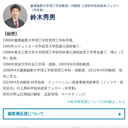
慶應義塾大学理工学部教授／内閣府 上席科学技術政策フェロー
（非常勤）
鈴木秀男
【経歴】
1989年慶應義塾大学理工学部管理工学科卒業。
1992年ロチェスター大学経営大学院修士課程修了。
1996年東京工業大学大学院理工学研究科博士課程経営工学専攻修了。博士（工
学）取得。
1996年筑波大学社会工学系・講師。2002年6月同助教授。
2008年4月慶應義塾大学理工学部管理工学科・准教授。2011年4月同教授、現
在に至る。
2023年4月内閣府 科学技術・イノベーション推進事務局参事官（インフラ・防
災担当）付上席科学技術政策フェロー（非常勤）
研究分野は応用統計解析、品質管理、マーケティング。
≫鈴木研究室についての詳細はこちら
顧客満足度について