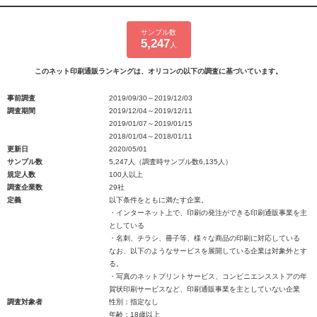
サンプル数
5,247
人
このネット印刷通販ランキングは、オリコンの以下の調査に基づいています。
事前調査
2019/09/30～2019/12/03
調査期間
2019/12/04～2019/12/11
2019/01/07～2019/01/15
2018/01/04～2018/01/11
更新日
2020/05/01
サンプル数
5,247人（調査時サンプル数6,135人）
規定人数
100人以上
調査企業数
29社
定義
以下条件をともに満たす企業。
・インターネット上で、印刷の発注ができる印刷通販事業を主
としている
・名刺、チラシ、冊子等、様々な商品の印刷に対応している
なお、以下のようなサービスを展開している企業は対象外とす
る。
・写真のネットプリントサービス、コンビニエンスストアの年
賀状印刷サービスなど、印刷通販事業を主としていない企業
調査対象者
性別：指定なし
年齢：18歳以上