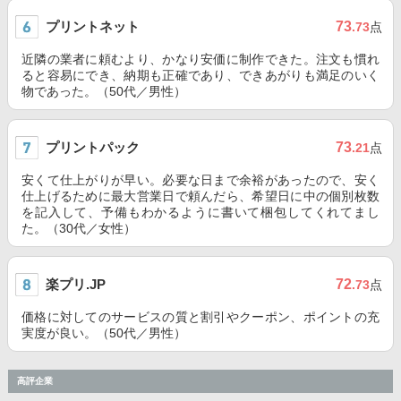
プリントネット
73
.73
点
近隣の業者に頼むより、かなり安価に制作できた。注文も慣れ
ると容易にでき、納期も正確であり、できあがりも満足のいく
物であった。（50代／男性）
プリントパック
73
.21
点
安くて仕上がりが早い。必要な日まで余裕があったので、安く
仕上げるために最大営業日で頼んだら、希望日に中の個別枚数
を記入して、予備もわかるように書いて梱包してくれてまし
た。（30代／女性）
楽プリ.JP
72
.73
点
価格に対してのサービスの質と割引やクーポン、ポイントの充
実度が良い。（50代／男性）
高評企業