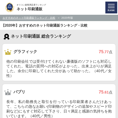
オリコン顧客満足度ランキング
ネット印刷通販
おすすめのネット印刷通販ランキング・比較
2020年版
【2020年】おすすめのネット印刷通販ランキング・比較
ネット印刷通販 総合ランキング
グラフィック
75
.77
点
他の印刷会社では受付けてくれない廉価版のソフトにも対応し
てくれた。電話の質問への対応がよかった。出来上がりが満足
した。余分に印刷してくれた分があって助かった。（40代／女
性）
パプリ
75
.61
点
長年、私の勤務先と取引を行っている印刷業者さんだけあっ
て、こちらの急なお願い(印刷物のデザインの追加やスピード印
刷など)にもすぐ対応して下さり、日々満足と感謝の気持ちを抱
いています。（40代／男性）