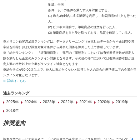
地域：全国
条件：以下の条件を満たす人を対象とする。
(1) 過去3年以内に印刷通販を利用し、印刷商品の注文を行った
人。
(2) ビジネス目的で、印刷商品の注文を行った人。
(3) 印刷商品を自ら受け取っており、品質を確認している人。
※オリコン顧客満足度ランキングは、データクリーニング（回収したデータから不正回答や異
常値を排除）および調査対象者条件から外れた回答を除外した上で作成しています。
※「総合ランキング」、「評価項目別」、部門の「業態別」においては有効回答者数が規定人
数を満たした企業のみランクイン対象となります。その他の部門においては有効回答者数が規
定人数の半数以上の企業がランクイン対象となります。
※総合得点が60.00点以上で、他人に薦めたくないと回答した人の割合が基準値以下の企業がラ
ンクイン対象となります。
≫ 詳細はこちら
過去ランキング
2025年
2024年
2023年
2022年
2021年
2020年
2019年
2018年
推奨意向
調査企業のサービス利用者に、「どの程度その企業のサービスを推奨したいか」について「
A: