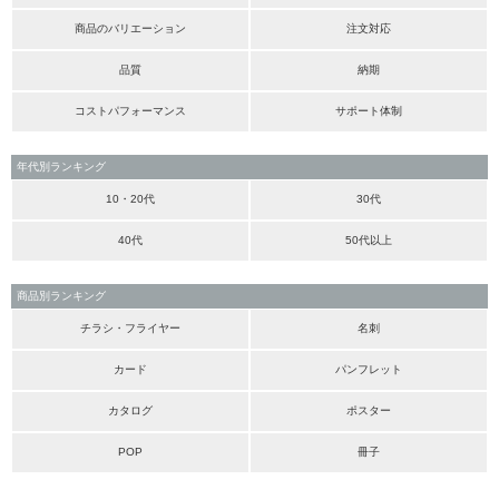
商品のバリエーション
注文対応
品質
納期
コストパフォーマンス
サポート体制
年代別ランキング
10・20代
30代
40代
50代以上
商品別ランキング
チラシ・フライヤー
名刺
カード
パンフレット
カタログ
ポスター
POP
冊子