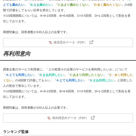
とても薦めたい
」「
B:まあ薦めたい
」「
C:あまり薦めたくない
」「
D:全く薦めたくない
」の4段
階で評価をしてもらい比率を算出しています。
※10段階聴取については、A=9-10回答、B=6-8回答、C=3-5回答、D=1-2回答として割合を算
出しております。
商標対象は、回答者数が100人以上の企業です。
推奨意向データ（PDF）
再利用意向
調査企業のサービス利用者に、「どの程度その企業のサービスを再利用したいか」について
「
A:とても利用したい
」「
B:まあ利用したい
」「
C:あまり利用したくない
」「
D：全く利用した
くない
」の4段階で評価してもらい、「
A:とても利用したい
」「
B:まあ利用したい
」と回答した
人の割合で算出しています。
※10段階聴取については、A=9-10回答、B=6-8回答、C=3-5回答、D=1-2回答として割合を算
出しております。
商標対象は、回答者数が100人以上の企業です。
再利用意向データ（PDF）
ランキング監修