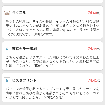
ラクスル
74
.60
点
チラシの発注は、サイズや用紙、インクの種類など、料金が割
安なオススメなものがあるので、変に迷うことなく頼みやすい
です。入稿チェックもその場で確認できるので、後での確認が
不要で便利です。（30代／女性）
東京カラー印刷
74
.44
点
こちらが漠然とリクエストした内容についてその内容だと仕上
がりがこうなり、要望に添えなくなる恐れが、と親身に内容に
対応してくれた。（50代／女性）
ビスタプリント
74
.41
点
パソコンが苦手な私でもテンプレートを元に思ったデザインを
簡単に作れる所や発注から納品までがとても早いところ、コス
パがとても良いところ。（40代／女性）