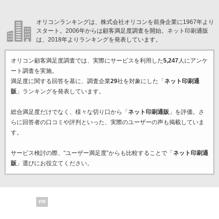
オリコンランキングは、株式会社オリコンを前身企業に1967年より
スタート。2006年からは顧客満足度調査を開始。ネット印刷通販
は、2018年よりランキングを発表しています。
オリコン顧客満足度調査では、実際にサービスを利用した
5,247
人にアンケ
ート調査を実施。
満足度に関する回答を基に、調査企業
29
社を対象にした「
ネット印刷通
販
」ランキングを発表しています。
総合満足度だけでなく、様々な切り口から「
ネット印刷通販
」を評価。さ
らに回答者の口コミや評判といった、実際のユーザーの声も掲載していま
す。
サービス検討の際、“ユーザー満足度”からも比較することで「
ネット印刷通
販
」選びにお役立てください。
PR