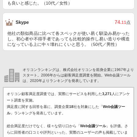
も良いと感じた。（10代／女性）
74
Skype
.11
点
他社の類似商品に比べて各スペックが使い易く馴染み易かった
し、初心者や不得手者であっても比較的操作し易い造りや構造
になっている上に中々壊れにくいと思う。（50代／男性）
オリコンランキングは、株式会社オリコンを前身企業に1967年より
スタート。2006年からは顧客満足度調査を開始。Web会議ツール
は、2020年よりランキングを発表しています。
オリコン顧客満足度調査では、実際にサービスを利用した
3,271
人にアンケ
ート調査を実施。
満足度に関する回答を基に、調査企業
18
社を対象にした「
Web会議ツー
ル
」ランキングを発表しています。
総合満足度だけでなく、様々な切り口から「
Web会議ツール
」を評価。さ
らに回答者の口コミや評判といった、実際のユーザーの声も掲載していま