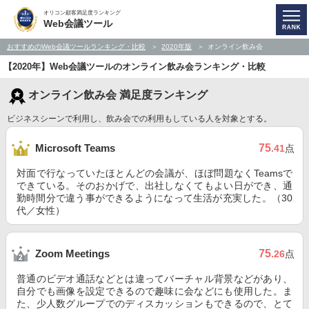
オリコン顧客満足度ランキング
Web会議ツール
おすすめのWeb会議ツールランキング・比較
2020年版
オンライン飲み会
【2020年】Web会議ツールのオンライン飲み会ランキング・比較
オンライン飲み会 満足度ランキング
ビジネスシーンで利用し、飲み会での利用もしている人を対象とする。
75
Microsoft Teams
.41
点
対面で行なっていたほとんどの会議が、ほぼ問題なくTeamsで
できている。そのおかげで、出社しなくてもよい日ができ、通
勤時間分で違う事ができるようになって生活が充実した。（30
代／女性）
75
Zoom Meetings
.26
点
普通のビデオ通話などとは違ってバーチャル背景などがあり、
自分でも画像を設定できるので趣味に会などにも使用した。ま
た、少人数グループでのディスカッションもできるので、とて