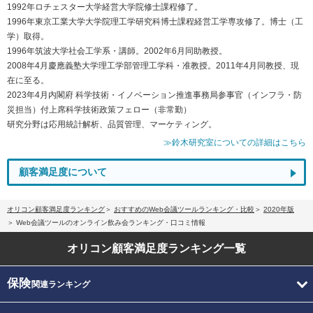
1992年ロチェスター大学経営大学院修士課程修了。
1996年東京工業大学大学院理工学研究科博士課程経営工学専攻修了。博士（工
学）取得。
1996年筑波大学社会工学系・講師。2002年6月同助教授。
2008年4月慶應義塾大学理工学部管理工学科・准教授。2011年4月同教授、現
在に至る。
2023年4月内閣府 科学技術・イノベーション推進事務局参事官（インフラ・防
災担当）付上席科学技術政策フェロー（非常勤）
研究分野は応用統計解析、品質管理、マーケティング。
≫鈴木研究室についての詳細はこちら
顧客満足度について
オリコン顧客満足度ランキング
おすすめのWeb会議ツールランキング・比較
2020年版
Web会議ツールのオンライン飲み会ランキング・口コミ情報
オリコン顧客満足度
ランキング一覧
保険
関連ランキング