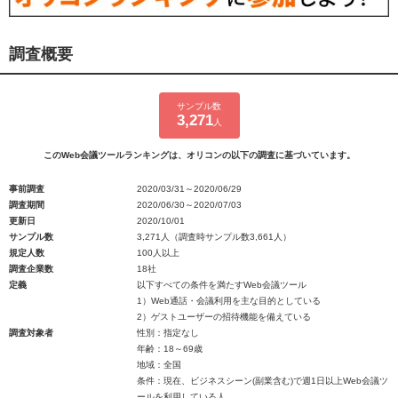
調査概要
サンプル数
3,271
人
このWeb会議ツールランキングは、オリコンの以下の調査に基づいています。
事前調査
2020/03/31～2020/06/29
調査期間
2020/06/30～2020/07/03
更新日
2020/10/01
サンプル数
3,271人（調査時サンプル数3,661人）
規定人数
100人以上
調査企業数
18社
定義
以下すべての条件を満たすWeb会議ツール
1）Web通話・会議利用を主な目的としている
2）ゲストユーザーの招待機能を備えている
調査対象者
性別：指定なし
年齢：18～69歳
地域：全国
条件：現在、ビジネスシーン(副業含む)で週1日以上Web会議ツ
ールを利用している人