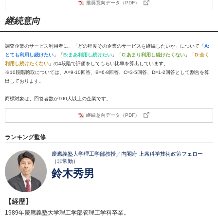
推奨意向データ（PDF）
継続意向
調査企業のサービス利用者に、「どの程度その企業のサービスを継続したいか」について「
A:
とても利用し続けたい
」「
B:まあ利用し続けたい
」「
C:あまり利用し続けたくない
」「
D:全く
利用し続けたくない
」の4段階で評価をしてもらい比率を算出しています。
※10段階聴取については、A=9-10回答、B=6-8回答、C=3-5回答、D=1-2回答として割合を算
出しております。
商標対象は、回答者数が100人以上の企業です。
継続意向データ（PDF）
ランキング監修
慶應義塾大学理工学部教授／内閣府 上席科学技術政策フェロー
（非常勤）
鈴木秀男
【経歴】
1989年慶應義塾大学理工学部管理工学科卒業。