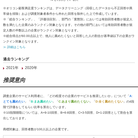
※オリコン顧客満足度ランキングは、データクリーニング（回収したデータから不正回答や異
常値を排除）および調査対象者条件から外れた回答を除外した上で作成しています。
※「総合ランキング」、「評価項目別」、部門の「業態別」においては有効回答者数が規定人
数を満たした企業のみランクイン対象となります。その他の部門においては有効回答者数が規
定人数の半数以上の企業がランクイン対象となります。
※総合得点が60.00点以上で、他人に薦めたくないと回答した人の割合が基準値以下の企業がラ
ンクイン対象となります。
≫ 詳細はこちら
過去ランキング
2021年
2020年
推奨意向
調査企業のサービス利用者に、「どの程度その企業のサービスを推奨したいか」について「
A:
とても薦めたい
」「
B:まあ薦めたい
」「
C:あまり薦めたくない
」「
D:全く薦めたくない
」の4段
階で評価をしてもらい比率を算出しています。
※10段階聴取については、A=9-10回答、B=6-8回答、C=3-5回答、D=1-2回答として割合を算
出しております。
商標対象は、回答者数が100人以上の企業です。