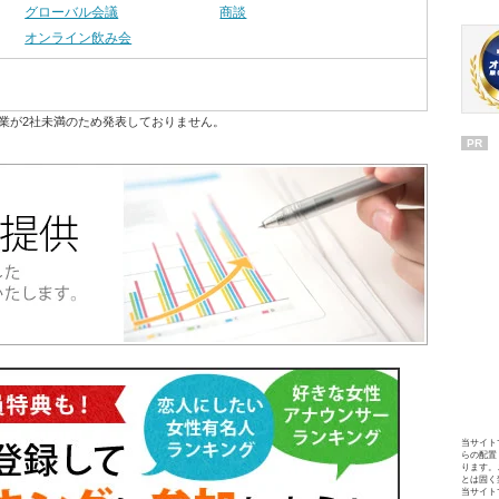
グローバル会議
商談
オンライン飲み会
業が2社未満のため発表しておりません。
PR
当サイト
らの配置
ります。
とは固く
当サイト