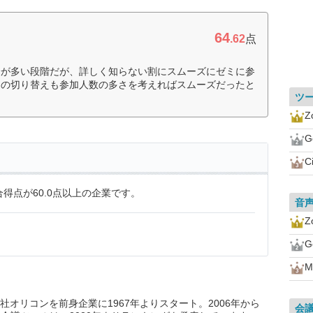
64
.62
点
分が多い段階だが、詳しく知らない割にスムーズにゼミに参
との切り替えも参加人数の多さを考えればスムーズだったと
ツ
Z
G
C
得点が60.0点以上の企業です。
音
Z
G
M
オリコンを前身企業に1967年よりスタート。2006年から
会