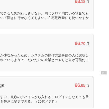
68
.18
点
加できるため煩わしさがない。同じフロア内にいる場合でも
歩いて聞きに行かなくてもよい。在宅勤務時にも使いやすか
66
.70
点
グが少なかったため、システムの操作方法を他の人に説明し
われているようで、だいたいの企業とのやりとりが可能だっ
PR
66
gs
.65
点
やすい、複数のデバイスから入れる、ログインしなくても番
を任意に変更できる。（20代／男性）