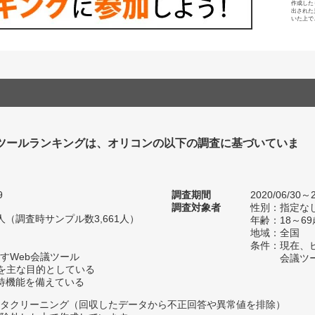
作成した
出された
いた上で
議ツールランキングは、オリコンの以下の調査に基づいていま
9
調査期間
2020/06/30～2
調査対象者
性別：指定な
71人（調査時サンプル数3,661人）
年齢：18～69
地域：全国
条件：現在、ビ
すWeb会議ツール
会議ツ
用を主な目的としている
待機能を備えている
タクリーニング（回収したデータから不正回答や異常値を排除）