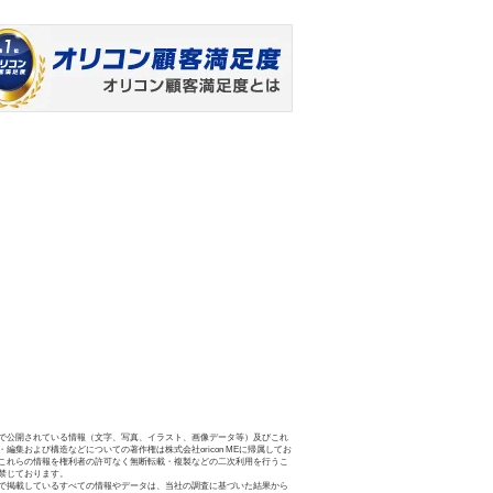
で公開されている情報（文字、写真、イラスト、画像データ等）及びこれ
・編集および構造などについての著作権は株式会社oricon MEに帰属してお
これらの情報を権利者の許可なく無断転載・複製などの二次利用を行うこ
禁じております。
で掲載しているすべての情報やデータは、当社の調査に基づいた結果から