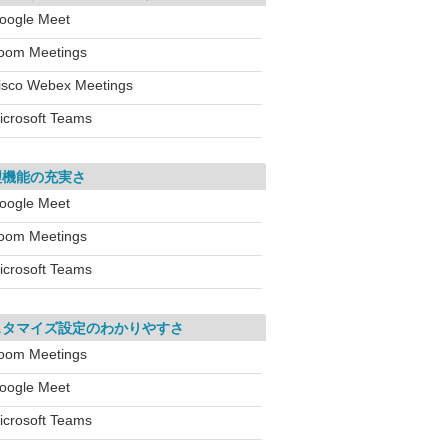
oogle Meet
oom Meetings
isco Webex Meetings
icrosoft Teams
理機能の充実さ
oogle Meet
oom Meetings
icrosoft Teams
スタマイズ設定のわかりやすさ
oom Meetings
oogle Meet
icrosoft Teams