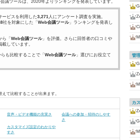
b会議ツールは、2020年よりランキングを発表しています。
G
Z
サービスを利用した
3,271
人にアンケート調査を実施。
18
社を対象にした「
Web会議ツール
」ランキングを発表し
C
M
から「
Web会議ツール
」を評価。さらに回答者の口コミや
掲載しています。
からも比較することで「
Web会議ツール
」選びにお役立て
管
G
Z
M
替えて比較することが出来ます。
カ
Z
音声・ビデオ機能の充実さ
会議への参加・招待のしやす
さ
G
カスタマイズ設定のわかりや
M
すさ