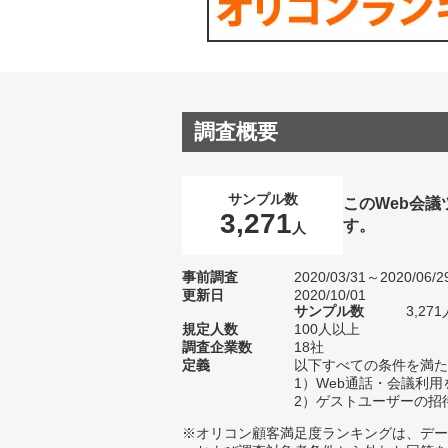
調査概要
サンプル数
このWeb会
3,271
す。
人
事前調査
2020/03/31～2020/06/2
更新日
2020/10/01
サンプル数
3,2
規定人数
100人以上
調査企業数
18社
定義
以下すべての条件を満た
1）Web通話・会議利
2）ゲストユーザーの招
※オリコン顧客満足度ランキングは、デー