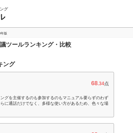
ング
ル
20年版
b会議ツールランキング・比較
キング
68
.34
点
ィングを主催するのも参加するのもマニュアル要らずのわず
さらに通話だけでなく、多様な使い方があるため、色々な場