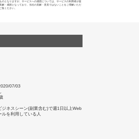
ものとなりますが、サービスへの感想については、サービスの利用者が提
見解・感想となっており、当社の見解・意見ではないことをご理解いただ
ご覧ください。
020/07/03
し
歳
ジネスシーン(副業含む)で週1日以上Web
ールを利用している人