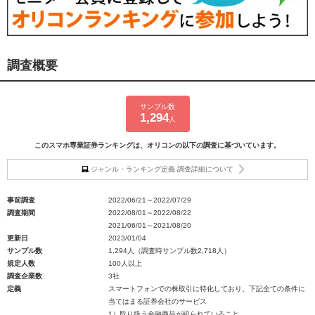
調査概要
サンプル数
1,294
人
このスマホ専業証券ランキングは、オリコンの以下の調査に基づいています。
ジャンル・ランキング定義 調査詳細について
事前調査
2022/06/21～2022/07/29
調査期間
2022/08/01～2022/08/22
2021/06/01～2021/08/20
更新日
2023/01/04
サンプル数
1,294人（調査時サンプル数2,718人）
規定人数
100人以上
調査企業数
3社
定義
スマートフォンでの株取引に特化しており、下記全ての条件に
当てはまる証券会社のサービス
1）取り扱う金融商品が絞られていること