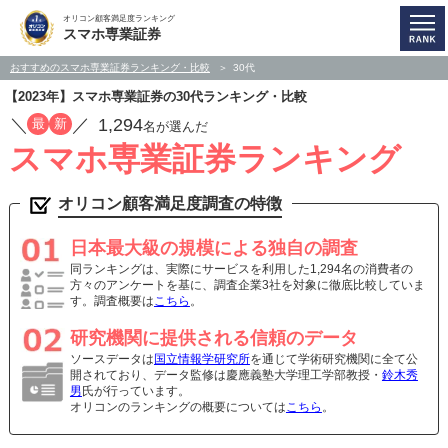
オリコン顧客満足度ランキング
スマホ専業証券
おすすめのスマホ専業証券ランキング・比較
30代
【2023年】スマホ専業証券の30代ランキング・比較
／
／
1,294
最
新
名が選んだ
スマホ専業証券ランキング
オリコン顧客満足度調査の特徴
日本最大級の規模による独自の調査
同ランキングは、実際にサービスを利用した1,294名の消費者の
方々のアンケートを基に、調査企業3社を対象に徹底比較していま
す。調査概要は
こちら
。
研究機関に提供される信頼のデータ
ソースデータは
国立情報学研究所
を通じて学術研究機関に全て公
開されており、データ監修は慶應義塾大学理工学部教授・
鈴木秀
男
氏が行っています。
オリコンのランキングの概要については
こちら
。