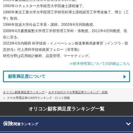
1992年ロチェスター大学経営大学院修士課程修了。
1996年東京工業大学大学院理工学研究科博士課程経営工学専攻修了。博士（工
学）取得。
1996年筑波大学社会工学系・講師。2002年6月同助教授。
2008年4月慶應義塾大学理工学部管理工学科・准教授。2011年4月同教授、現
在に至る。
2023年4月内閣府 科学技術・イノベーション推進事務局参事官（インフラ・防
災担当）付上席科学技術政策フェロー（非常勤）
研究分野は応用統計解析、品質管理、マーケティング。
≫鈴木研究室についての詳細はこちら
顧客満足度について
オリコン顧客満足度ランキング
おすすめのスマホ専業証券ランキング・比較
スマホ専業証券の30代ランキング・口コミ情報
オリコン顧客満足度
ランキング一覧
保険
関連ランキング