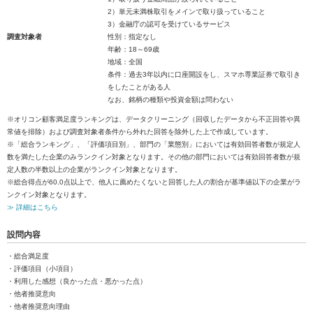
2）単元未満株取引をメインで取り扱っていること
3）金融庁の認可を受けているサービス
調査対象者
性別：指定なし
年齢：18～69歳
地域：全国
条件：過去3年以内に口座開設をし、スマホ専業証券で取引き
をしたことがある人
なお、銘柄の種類や投資金額は問わない
※オリコン顧客満足度ランキングは、データクリーニング（回収したデータから不正回答や異
常値を排除）および調査対象者条件から外れた回答を除外した上で作成しています。
※「総合ランキング」、「評価項目別」、部門の「業態別」においては有効回答者数が規定人
数を満たした企業のみランクイン対象となります。その他の部門においては有効回答者数が規
定人数の半数以上の企業がランクイン対象となります。
※総合得点が60.0点以上で、他人に薦めたくないと回答した人の割合が基準値以下の企業がラ
ンクイン対象となります。
≫ 詳細はこちら
設問内容
・総合満足度
・評価項目（小項目）
・利用した感想（良かった点・悪かった点）
・他者推奨意向
・他者推奨意向理由