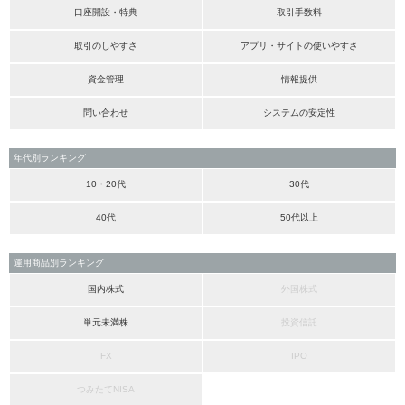
口座開設・特典
取引手数料
取引のしやすさ
アプリ・サイトの使いやすさ
資金管理
情報提供
問い合わせ
システムの安定性
年代別ランキング
10・20代
30代
40代
50代以上
運用商品別ランキング
国内株式
外国株式
単元未満株
投資信託
FX
IPO
つみたてNISA