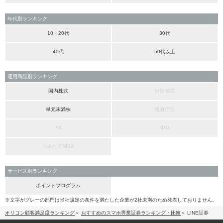
年代別ランキング
10・20代
30代
40代
50代以上
運用商品別ランキング
国内株式
外国株式
単元未満株
投資信託
FX
IPO
つみたてNISA
サービス別ランキング
ポイントプログラム
※文字がグレーの部門は当社規定の条件を満たした企業が2社未満のため発表しておりません。
オリコン顧客満足度ランキング
おすすめのスマホ専業証券ランキング・比較
LINE証券