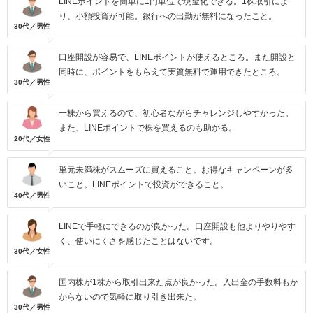
LINEポイントを簡単に1円単位で現金化できる。1株取引によ
り、小額投資が可能。銀行への出勤が無料になったこと。
30代／男性
口座開設が容易で、LINEポイントが使えるところ。また開設と
同時に、ポイントをもらえて実質無料で運用できたところ。
30代／男性
一株から買えるので、初心者ながらチャレンジしやすかった。
また、LINEポイントで株を買えるのも助かる。
20代／女性
単元未満株がスムーズに買えること。お得なキャンペーンが多
いこと。LINEポイントで投資ができること。
40代／男性
LINEで手軽にできるのが良かった。口座開設も他よりやりやす
く、使いにくさを感じたことはないです。
30代／女性
国内株が1株から取引出来た点が良かった。入出金の手数料もか
からないので気軽に取り引き出来た。
30代／男性