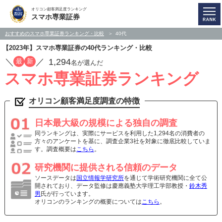
オリコン顧客満足度ランキング
スマホ専業証券
おすすめのスマホ専業証券ランキング・比較
40代
【2023年】スマホ専業証券の40代ランキング・比較
／
／
1,294
最
新
名が選んだ
スマホ専業証券ランキング
オリコン顧客満足度調査の特徴
日本最大級の規模による独自の調査
同ランキングは、実際にサービスを利用した1,294名の消費者の
方々のアンケートを基に、調査企業3社を対象に徹底比較していま
す。調査概要は
こちら
。
研究機関に提供される信頼のデータ
ソースデータは
国立情報学研究所
を通じて学術研究機関に全て公
開されており、データ監修は慶應義塾大学理工学部教授・
鈴木秀
男
氏が行っています。
オリコンのランキングの概要については
こちら
。