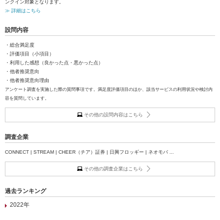
ンクイン対象となります。
≫ 詳細はこちら
設問内容
・総合満足度
・評価項目（小項目）
・利用した感想（良かった点・悪かった点）
・他者推奨意向
・他者推奨意向理由
アンケート調査を実施した際の質問事項です。満足度評価項目のほか、該当サービスの利用状況や検討内
容を質問しています。
その他の設問内容はこちら
調査企業
CONNECT | STREAM | CHEER（チア）証券 | 日興フロッギー | ネオモバ ...
その他の調査企業はこちら
過去ランキング
2022年