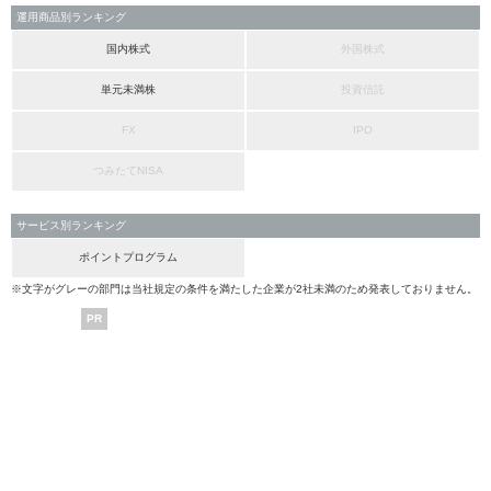
運用商品別ランキング
国内株式
外国株式
単元未満株
投資信託
FX
IPO
つみたてNISA
サービス別ランキング
ポイントプログラム
※文字がグレーの部門は当社規定の条件を満たした企業が2社未満のため発表しておりません。
PR