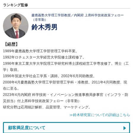
ランキング監修
慶應義塾大学理工学部教授／内閣府 上席科学技術政策フェロー
（非常勤）
鈴木秀男
【経歴】
1989年慶應義塾大学理工学部管理工学科卒業。
1992年ロチェスター大学経営大学院修士課程修了。
1996年東京工業大学大学院理工学研究科博士課程経営工学専攻修了。博士（工
学）取得。
1996年筑波大学社会工学系・講師。2002年6月同助教授。
2008年4月慶應義塾大学理工学部管理工学科・准教授。2011年4月同教授、現
在に至る。
2023年4月内閣府 科学技術・イノベーション推進事務局参事官（インフラ・防
災担当）付上席科学技術政策フェロー（非常勤）
研究分野は応用統計解析、品質管理、マーケティング。
≫鈴木研究室についての詳細はこちら
顧客満足度について