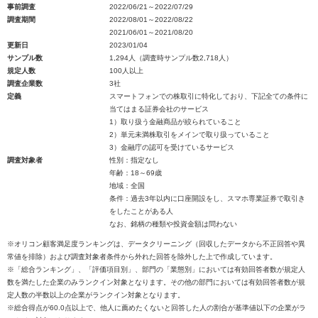
事前調査
2022/06/21～2022/07/29
調査期間
2022/08/01～2022/08/22
2021/06/01～2021/08/20
更新日
2023/01/04
サンプル数
1,294人（調査時サンプル数2,718人）
規定人数
100人以上
調査企業数
3社
定義
スマートフォンでの株取引に特化しており、下記全ての条件に
当てはまる証券会社のサービス
1）取り扱う金融商品が絞られていること
2）単元未満株取引をメインで取り扱っていること
3）金融庁の認可を受けているサービス
調査対象者
性別：指定なし
年齢：18～69歳
地域：全国
条件：過去3年以内に口座開設をし、スマホ専業証券で取引き
をしたことがある人
なお、銘柄の種類や投資金額は問わない
※オリコン顧客満足度ランキングは、データクリーニング（回収したデータから不正回答や異
常値を排除）および調査対象者条件から外れた回答を除外した上で作成しています。
※「総合ランキング」、「評価項目別」、部門の「業態別」においては有効回答者数が規定人
数を満たした企業のみランクイン対象となります。その他の部門においては有効回答者数が規
定人数の半数以上の企業がランクイン対象となります。
※総合得点が60.0点以上で、他人に薦めたくないと回答した人の割合が基準値以下の企業がラ