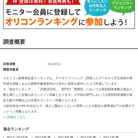
調査概要
回答者数
10,247人
調査対象者
※オリコン顧客満足度ランキングは、データクリーニング（回収したデータから不正回答や異
常値を排除）および調査対象者条件から外れた回答を除外した上で作成しています。
※「総合ランキング」、「評価項目別」、部門の「業態別」においては有効回答者数が規定人
数を満たした企業のみランクイン対象となります。その他の部門においては有効回答者数が規
定人数の半数以上の企業がランクイン対象となります。
※総合得点が60.00点以上で、他人に薦めたくないと回答した人の割合が基準値以下の企業がラ
ンクイン対象となります。
≫ 詳細はこちら
過去ランキング
2014-2015年
2014年度
2013年度
2012年度
2011年度