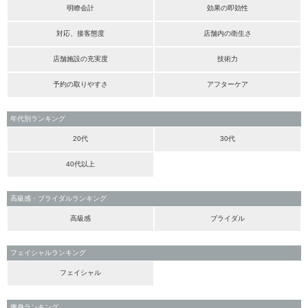
明瞭会計
効果の即効性
対応、接客態度
店舗内の衛生さ
店舗施設の充実度
技術力
予約の取りやすさ
アフターケア
年代別ランキング
20代
30代
40代以上
高級感・ブライダルランキング
高級感
ブライダル
フェイシャルランキング
フェイシャル
痩身ランキング