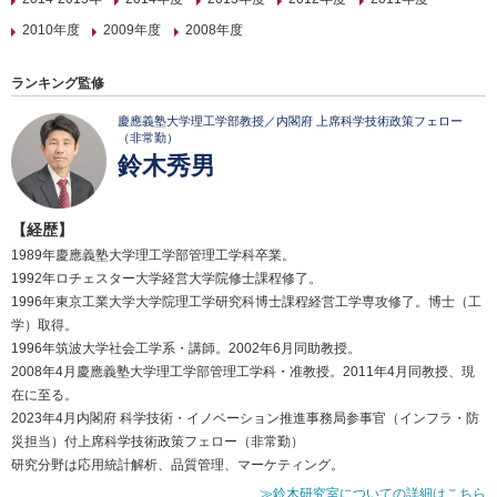
2010年度
2009年度
2008年度
ランキング監修
慶應義塾大学理工学部教授／内閣府 上席科学技術政策フェロー
（非常勤）
鈴木秀男
【経歴】
1989年慶應義塾大学理工学部管理工学科卒業。
1992年ロチェスター大学経営大学院修士課程修了。
1996年東京工業大学大学院理工学研究科博士課程経営工学専攻修了。博士（工
学）取得。
1996年筑波大学社会工学系・講師。2002年6月同助教授。
2008年4月慶應義塾大学理工学部管理工学科・准教授。2011年4月同教授、現
在に至る。
2023年4月内閣府 科学技術・イノベーション推進事務局参事官（インフラ・防
災担当）付上席科学技術政策フェロー（非常勤）
研究分野は応用統計解析、品質管理、マーケティング。
≫鈴木研究室についての詳細はこちら