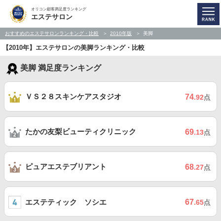
オリコン顧客満足度ランキング
エステサロン
おすすめのエステサロンランキング・比較
2010年版
美脚
【2010年】エステサロンの美脚ランキング・比較
美脚 満足度ランキング
ＶＳ２８スキンケアスタジオ
74
.92
点
たかの友梨ビューティクリニック
69
.13
点
ピュアエステブリアント
68
.27
点
エステティック ソシエ
67
.65
点