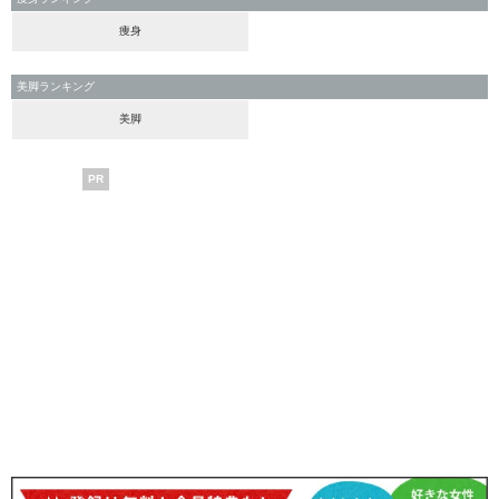
痩身
美脚ランキング
美脚
PR