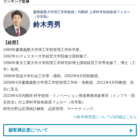
ランキング監修
慶應義塾大学理工学部教授／内閣府 上席科学技術政策フェロー
（非常勤）
鈴木秀男
【経歴】
1989年慶應義塾大学理工学部管理工学科卒業。
1992年ロチェスター大学経営大学院修士課程修了。
1996年東京工業大学大学院理工学研究科博士課程経営工学専攻修了。博士（工
学）取得。
1996年筑波大学社会工学系・講師。2002年6月同助教授。
2008年4月慶應義塾大学理工学部管理工学科・准教授。2011年4月同教授、現
在に至る。
2023年4月内閣府 科学技術・イノベーション推進事務局参事官（インフラ・防
災担当）付上席科学技術政策フェロー（非常勤）
研究分野は応用統計解析、品質管理、マーケティング。
≫鈴木研究室についての詳細はこちら
顧客満足度について