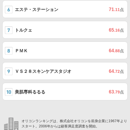
エステ・ステーション
71
.11
点
トルクェ
65
.16
点
ＰＭＫ
64
.88
点
ＶＳ２８スキンケアスタジオ
64
.72
点
美肌専科るるる
63
.79
点
オリコンランキングは、株式会社オリコンを前身企業に1967年より
スタート。2006年からは顧客満足度調査を開始。