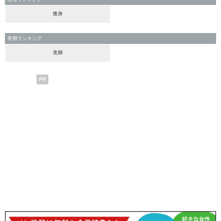
痩身
美脚ランキング
美脚
PR