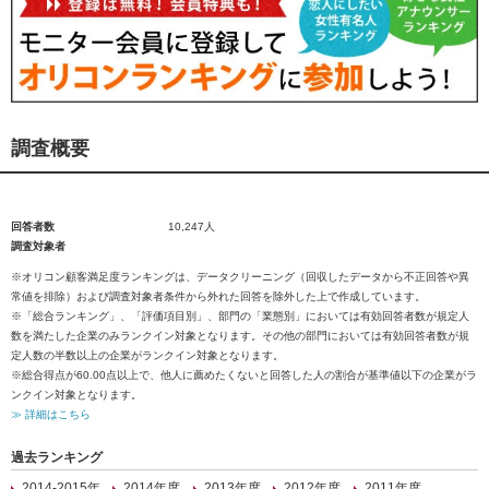
調査概要
回答者数
10,247人
調査対象者
※オリコン顧客満足度ランキングは、データクリーニング（回収したデータから不正回答や異
常値を排除）および調査対象者条件から外れた回答を除外した上で作成しています。
※「総合ランキング」、「評価項目別」、部門の「業態別」においては有効回答者数が規定人
数を満たした企業のみランクイン対象となります。その他の部門においては有効回答者数が規
定人数の半数以上の企業がランクイン対象となります。
※総合得点が60.00点以上で、他人に薦めたくないと回答した人の割合が基準値以下の企業がラ
ンクイン対象となります。
≫ 詳細はこちら
過去ランキング
2014-2015年
2014年度
2013年度
2012年度
2011年度