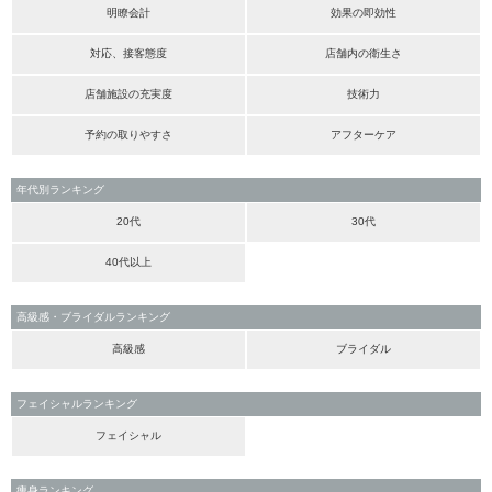
明瞭会計
効果の即効性
対応、接客態度
店舗内の衛生さ
店舗施設の充実度
技術力
予約の取りやすさ
アフターケア
年代別ランキング
20代
30代
40代以上
高級感・ブライダルランキング
高級感
ブライダル
フェイシャルランキング
フェイシャル
痩身ランキング