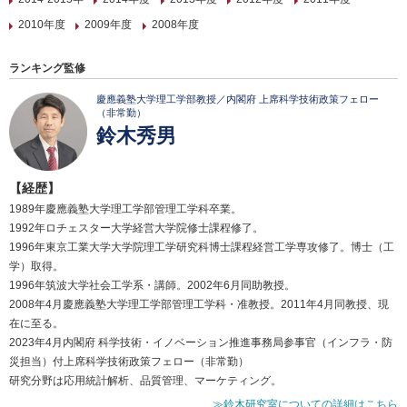
2010年度
2009年度
2008年度
ランキング監修
慶應義塾大学理工学部教授／内閣府 上席科学技術政策フェロー
（非常勤）
鈴木秀男
【経歴】
1989年慶應義塾大学理工学部管理工学科卒業。
1992年ロチェスター大学経営大学院修士課程修了。
1996年東京工業大学大学院理工学研究科博士課程経営工学専攻修了。博士（工
学）取得。
1996年筑波大学社会工学系・講師。2002年6月同助教授。
2008年4月慶應義塾大学理工学部管理工学科・准教授。2011年4月同教授、現
在に至る。
2023年4月内閣府 科学技術・イノベーション推進事務局参事官（インフラ・防
災担当）付上席科学技術政策フェロー（非常勤）
研究分野は応用統計解析、品質管理、マーケティング。
≫鈴木研究室についての詳細はこちら