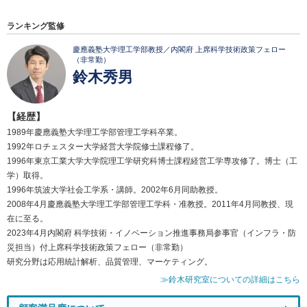
ランキング監修
慶應義塾大学理工学部教授／内閣府 上席科学技術政策フェロー
（非常勤）
鈴木秀男
【経歴】
1989年慶應義塾大学理工学部管理工学科卒業。
1992年ロチェスター大学経営大学院修士課程修了。
1996年東京工業大学大学院理工学研究科博士課程経営工学専攻修了。博士（工
学）取得。
1996年筑波大学社会工学系・講師。2002年6月同助教授。
2008年4月慶應義塾大学理工学部管理工学科・准教授。2011年4月同教授、現
在に至る。
2023年4月内閣府 科学技術・イノベーション推進事務局参事官（インフラ・防
災担当）付上席科学技術政策フェロー（非常勤）
研究分野は応用統計解析、品質管理、マーケティング。
≫鈴木研究室についての詳細はこちら