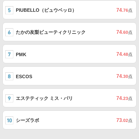
PIUBELLO（ピュウベッロ）
74
.76
点
たかの友梨ビューティクリニック
74
.60
点
74
PMK
.48
点
74
ESCOS
.30
点
エステティック ミス・パリ
74
.23
点
シーズラボ
73
.02
点