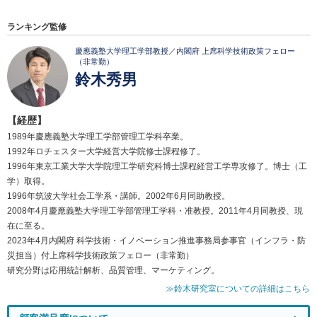
ランキング監修
慶應義塾大学理工学部教授／内閣府 上席科学技術政策フェロー
（非常勤）
鈴木秀男
【経歴】
1989年慶應義塾大学理工学部管理工学科卒業。
1992年ロチェスター大学経営大学院修士課程修了。
1996年東京工業大学大学院理工学研究科博士課程経営工学専攻修了。博士（工
学）取得。
1996年筑波大学社会工学系・講師。2002年6月同助教授。
2008年4月慶應義塾大学理工学部管理工学科・准教授。2011年4月同教授、現
在に至る。
2023年4月内閣府 科学技術・イノベーション推進事務局参事官（インフラ・防
災担当）付上席科学技術政策フェロー（非常勤）
研究分野は応用統計解析、品質管理、マーケティング。
≫鈴木研究室についての詳細はこちら