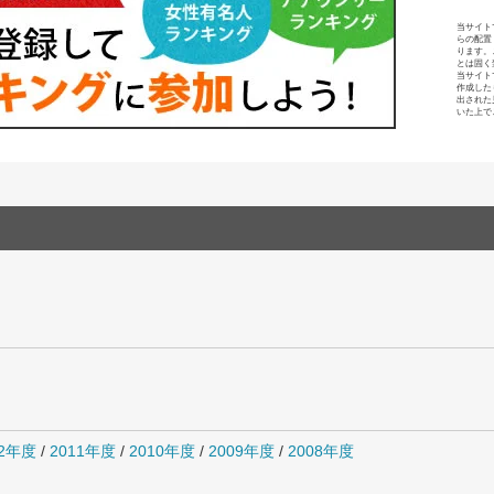
当サイト
らの配置
ります。
とは固く
当サイト
作成した
出された
いた上で
12年度
/
2011年度
/
2010年度
/
2009年度
/
2008年度