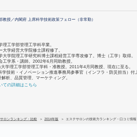
部教授／内閣府 上席科学技術政策フェロー（非常勤）
大学理工学部管理工学科卒業。
ター大学経営大学院修士課程修了。
大学大学院理工学研究科博士課程経営工学専攻修了。博士（工学）取得。
社会工学系・講師。2002年6月同助教授。
義塾大学理工学部管理工学科・准教授。2011年4月同教授、現在に至る。
府 科学技術・イノベーション推進事務局参事官（インフラ・防災担当）
計解析、品質管理、マーケティング。
いての詳細はこちら
サロンランキング・比較
2014年版
エステサロンの技術力ランキング・口コミ情報