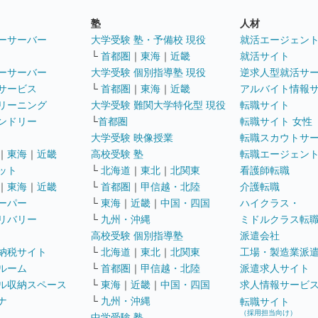
塾
人材
ーサーバー
大学受験 塾・予備校 現役
就活エージェン
└
首都圏
｜
東海
｜
近畿
就活サイト
ーサーバー
大学受験 個別指導塾 現役
逆求人型就活サ
サービス
└
首都圏
｜
東海
｜
近畿
アルバイト情報
リーニング
大学受験 難関大学特化型 現役
転職サイト
ンドリー
└
首都圏
転職サイト 女性
大学受験 映像授業
転職スカウトサ
｜
東海
｜
近畿
高校受験 塾
転職エージェン
ット
└
北海道
｜
東北
｜
北関東
看護師転職
｜
東海
｜
近畿
└
首都圏
｜
甲信越・北陸
介護転職
ーパー
└
東海
｜
近畿
｜
中国・四国
ハイクラス・
リバリー
└
九州・沖縄
ミドルクラス転
高校受験 個別指導塾
派遣会社
納税サイト
└
北海道
｜
東北
｜
北関東
工場・製造業派
ルーム
└
首都圏
｜
甲信越・北陸
派遣求人サイト
ル収納スペース
└
東海
｜
近畿
｜
中国・四国
求人情報サービ
ナ
└
九州・沖縄
転職サイト
（採用担当向け）
中学受験 塾