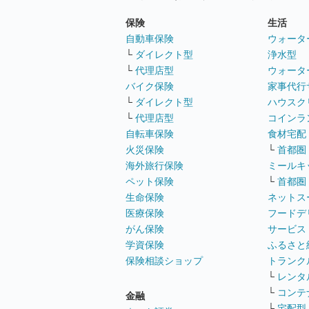
保険
生活
自動車保険
ウォータ
└
ダイレクト型
浄水型
└
代理店型
ウォータ
バイク保険
家事代行
└
ダイレクト型
ハウスク
└
代理店型
コインラ
自転車保険
食材宅配
火災保険
└
首都圏
海外旅行保険
ミールキ
ペット保険
└
首都圏
生命保険
ネットス
医療保険
フードデ
がん保険
サービス
学資保険
ふるさと
保険相談ショップ
トランク
└
レンタ
└
コンテ
金融
└
宅配型