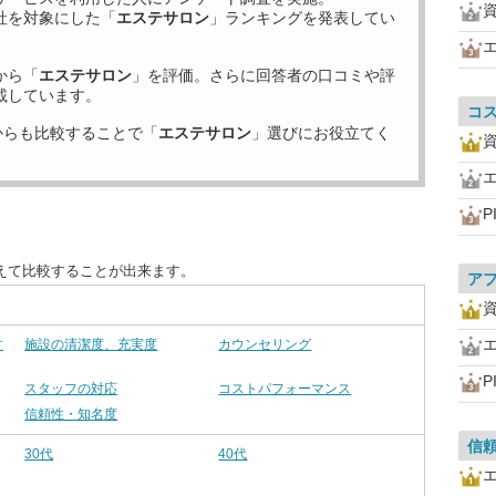
社を対象にした「
エステサロン
」ランキングを発表してい
から「
エステサロン
」を評価。さらに回答者の口コミや評
載しています。
コ
からも比較することで「
エステサロン
」選びにお役立てく
P
えて比較することが出来ます。
ア
す
施設の清潔度、充実度
カウンセリング
P
スタッフの対応
コストパフォーマンス
信頼性・知名度
信
30代
40代