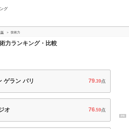
ング
年版
技術力
技術力ランキング・比較
79
 ゲラン パリ
.39
点
76
ジオ
.59
点
PR