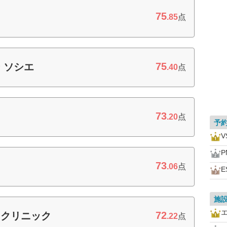
75
.85
点
75
 ソシエ
.40
点
73
.20
点
予
P
73
.06
点
E
施
72
ィクリニック
.22
点