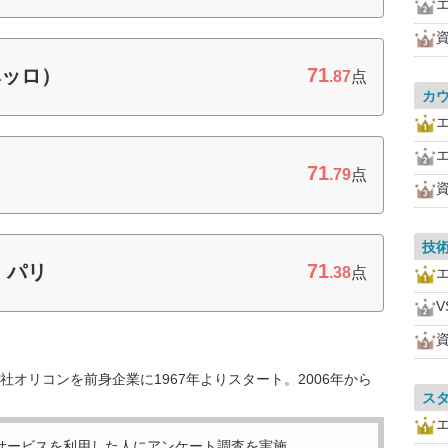
71
ベッロ）
.87
点
カ
71
.79
点
技
71
・パリ
.38
点
オリコンを前身企業に1967年よりスタート。2006年から
ス
サービスを利用した
人にアンケート調査を実施。