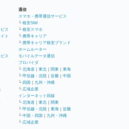
通信
ト
スマホ・携帯通信サービス
└
格安SIM
ービス
└
格安スマホ
サイト
└
携帯キャリア
└
携帯キャリア格安ブランド
ホームルーター
ービス
モバイルデータ通信
ト
プロバイダ
└
北海道
｜
東北
｜
関東
｜
東海
└
甲信越・北陸
｜
近畿
｜
中国
└
四国
｜
九州・沖縄
職
└
広域企業
インターネット回線
遣
└
北海道
｜
東北
｜
関東
└
甲信越・北陸
｜
東海
｜
近畿
ス
└
中国・四国
｜
九州・沖縄
└
広域企業