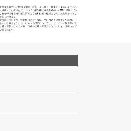
で公開されている情報（文字、写真、イラスト、画像データ等）及びこれ
・編集および構造などについての著作権は株式会社oricon MEに帰属してお
これらの情報を権利者の許可なく無断転載・複製などの二次利用を行うこ
禁じております。
で掲載しているすべての情報やデータは、当社の調査に基づいた結果から
ものとなりますが、サービスへの感想については、サービスの利用者が提
見解・感想となっており、当社の見解・意見ではないことをご理解いただ
ご覧ください。