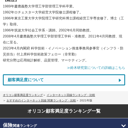
1989年慶應義塾大学理工学部管理工学科卒業。
1992年ロチェスター大学経営大学院修士課程修了。
1996年東京工業大学大学院理工学研究科博士課程経営工学専攻修了。博士（工
学）取得。
1996年筑波大学社会工学系・講師。2002年6月同助教授。
2008年4月慶應義塾大学理工学部管理工学科・准教授。2011年4月同教授、現
在に至る。
2023年4月内閣府 科学技術・イノベーション推進事務局参事官（インフラ・防
災担当）付上席科学技術政策フェロー（非常勤）
研究分野は応用統計解析、品質管理、マーケティング。
≫鈴木研究室についての詳細はこちら
顧客満足度について
オリコン顧客満足度ランキング
インターネット回線ランキング・比較
おすすめのインターネット回線 関東ランキング・比較
2021年版
オリコン顧客満足度
ランキング一覧
保険
関連ランキング