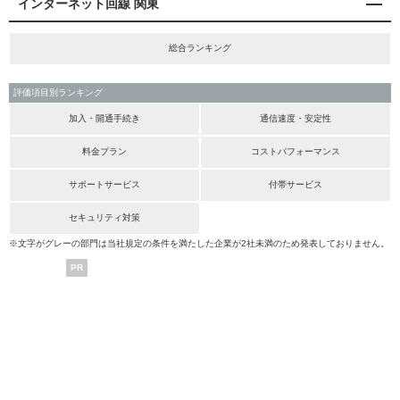
インターネット回線 関東
総合ランキング
評価項目別ランキング
加入・開通手続き
通信速度・安定性
料金プラン
コストパフォーマンス
サポートサービス
付帯サービス
セキュリティ対策
※文字がグレーの部門は当社規定の条件を満たした企業が2社未満のため発表しておりません。
PR