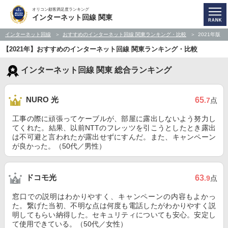
オリコン顧客満足度ランキング
インターネット回線 関東
インターネット回線
おすすめのインターネット回線 関東ランキング・比較
2021年版
【2021年】おすすめのインターネット回線 関東ランキング・比較
インターネット回線 関東 総合ランキング
NURO 光
65
.7
点
工事の際に頑張ってケーブルが、部屋に露出しないよう努力し
てくれた。結果、以前NTTのフレッツを引こうとしたとき露出
は不可避と言われたが露出せずにすんだ。また、キャンペーン
が良かった。（50代／男性）
ドコモ光
63
.9
点
窓口での説明はわかりやすく、キャンペーンの内容もよかっ
た。繋げた当初、不明な点は何度も電話したがわかりやすく説
明してもらい納得した。セキュリティについても安心。安定し
て使用できている。（50代／女性）