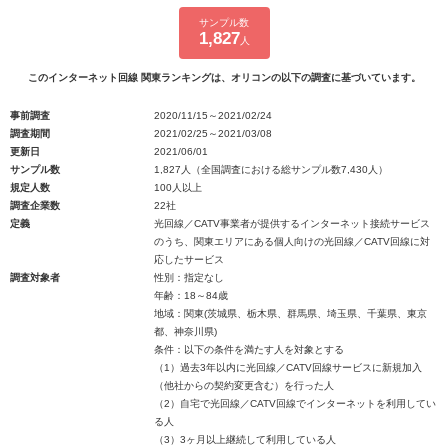
サンプル数
1,827
人
このインターネット回線 関東ランキングは、オリコンの以下の調査に基づいています。
事前調査
2020/11/15～2021/02/24
調査期間
2021/02/25～2021/03/08
更新日
2021/06/01
サンプル数
1,827人（全国調査における総サンプル数7,430人）
規定人数
100人以上
調査企業数
22社
定義
光回線／CATV事業者が提供するインターネット接続サービス
のうち、関東エリアにある個人向けの光回線／CATV回線に対
応したサービス
調査対象者
性別：指定なし
年齢：18～84歳
地域：関東(茨城県、栃木県、群馬県、埼玉県、千葉県、東京
都、神奈川県)
条件：以下の条件を満たす人を対象とする
（1）過去3年以内に光回線／CATV回線サービスに新規加入
（他社からの契約変更含む）を行った人
（2）自宅で光回線／CATV回線でインターネットを利用してい
る人
（3）3ヶ月以上継続して利用している人