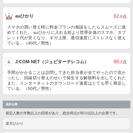
auひかり
62
.6
点
スマホの買い替え時に料金プランの相談をしたらスムーズに進
めてくれた。 auひかりに入れる前より世帯全体のスマホ、タブ
レット代が安くなり、ギガ上限、通信速度にストレスなく使え
ている。（40代／男性）
J:COM NET（ジュピターテレコム）
60
.2
点
手間がかかることは訪問してきた担当者が全てやったので良か
ったし、回線切り替えのせいで発生する解除料を出してくれた
また、インターネットのダウンロード速度はとても早く満足し
ている。（50代／男性）
高評企業
規定人数の半数以上の回答があり、総合得点が60.0点以上の企業です。
楽天ひかり