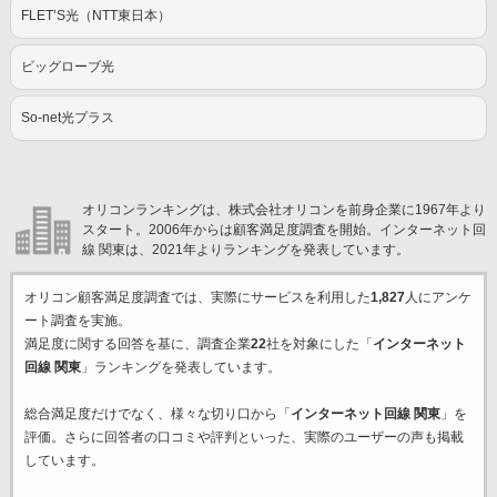
FLET’S光（NTT東日本）
ビッグローブ光
So-net光プラス
オリコンランキングは、株式会社オリコンを前身企業に1967年より
スタート。2006年からは顧客満足度調査を開始。インターネット回
線 関東は、2021年よりランキングを発表しています。
オリコン顧客満足度調査では、実際にサービスを利用した
1,827
人にアンケ
ート調査を実施。
満足度に関する回答を基に、調査企業
22
社を対象にした「
インターネット
回線 関東
」ランキングを発表しています。
総合満足度だけでなく、様々な切り口から「
インターネット回線 関東
」を
評価。さらに回答者の口コミや評判といった、実際のユーザーの声も掲載
しています。