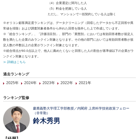
（4）企業選定に関与した人
（5）料金を把握している人
ただし、マンションで一括契約している人は除く
※オリコン顧客満足度ランキングは、データクリーニング（回収したデータから不正回答や異
常値を排除）および調査対象者条件から外れた回答を除外した上で作成しています。
※「総合ランキング」、「評価項目別」、部門の「業態別」においては有効回答者数が規定人
数を満たした企業のみランクイン対象となります。その他の部門においては有効回答者数が規
定人数の半数以上の企業がランクイン対象となります。
※総合得点が60.0点以上で、他人に薦めたくないと回答した人の割合が基準値以下の企業がラ
ンクイン対象となります。
≫ 詳細はこちら
過去ランキング
2025年
2024年
2023年
2022年
2021年
ランキング監修
慶應義塾大学理工学部教授／内閣府 上席科学技術政策フェロー
（非常勤）
鈴木秀男
【経歴】