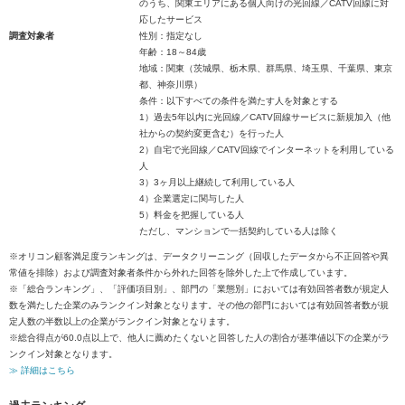
のうち、関東エリアにある個人向けの光回線／CATV回線に対
応したサービス
調査対象者
性別：指定なし
年齢：18～84歳
地域：関東（茨城県、栃木県、群馬県、埼玉県、千葉県、東京
都、神奈川県）
条件：以下すべての条件を満たす人を対象とする
1）過去5年以内に光回線／CATV回線サービスに新規加入（他
社からの契約変更含む）を行った人
2）自宅で光回線／CATV回線でインターネットを利用している
人
3）3ヶ月以上継続して利用している人
4）企業選定に関与した人
5）料金を把握している人
ただし、マンションで一括契約している人は除く
※オリコン顧客満足度ランキングは、データクリーニング（回収したデータから不正回答や異
常値を排除）および調査対象者条件から外れた回答を除外した上で作成しています。
※「総合ランキング」、「評価項目別」、部門の「業態別」においては有効回答者数が規定人
数を満たした企業のみランクイン対象となります。その他の部門においては有効回答者数が規
定人数の半数以上の企業がランクイン対象となります。
※総合得点が60.0点以上で、他人に薦めたくないと回答した人の割合が基準値以下の企業がラ
ンクイン対象となります。
≫ 詳細はこちら