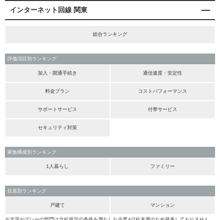
インターネット回線 関東
総合ランキング
評価項目別ランキング
加入・開通手続き
通信速度・安定性
料金プラン
コストパフォーマンス
サポートサービス
付帯サービス
セキュリティ対策
家族構成別ランキング
1人暮らし
ファミリー
住居別ランキング
戸建て
マンション
※文字がグレーの部門は当社規定の条件を満たした企業が2社未満のため発表しておりません。