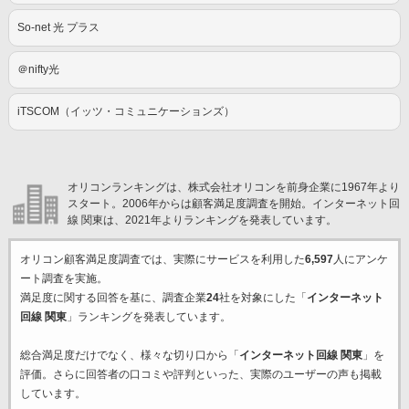
So-net 光 プラス
＠nifty光
iTSCOM（イッツ・コミュニケーションズ）
オリコンランキングは、株式会社オリコンを前身企業に1967年より
スタート。2006年からは顧客満足度調査を開始。インターネット回
線 関東は、2021年よりランキングを発表しています。
オリコン顧客満足度調査では、実際にサービスを利用した
6,597
人にアンケ
ート調査を実施。
満足度に関する回答を基に、調査企業
24
社を対象にした「
インターネット
回線 関東
」ランキングを発表しています。
総合満足度だけでなく、様々な切り口から「
インターネット回線 関東
」を
評価。さらに回答者の口コミや評判といった、実際のユーザーの声も掲載
しています。