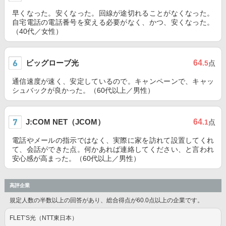
早くなった。安くなった。回線が途切れることがなくなった。
自宅電話の電話番号を変える必要がなく、かつ、安くなった。
（40代／女性）
ビッグローブ光
64
.5
点
通信速度が速く、安定しているので。キャンペーンで、キャッ
シュバックが良かった。（60代以上／男性）
J:COM NET（JCOM）
64
.1
点
電話やメールの指示ではなく、実際に家を訪れて設置してくれ
て、会話ができた点。何かあれば連絡してください、と言われ
安心感が高まった。（60代以上／男性）
高評企業
規定人数の半数以上の回答があり、総合得点が60.0点以上の企業です。
FLET’S光（NTT東日本）