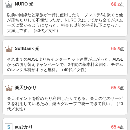
NURO 光
66
.2
点
以前の回線だと家族が一斉に使用したり、プレステ5を繋ぐと他
が落ちたりして不便だったが、NURO 光にしてから全てがスム
ーズに繋がるようになった。料金も以前の半分以下になった。
大満足です。（50代／女性）
SoftBank 光
65
.5
点
それまでのADSLよりもインターネット速度が上がった。ADSL
からの切り替えキャンペーンで、2年間の基本料金割引、モデム
のレンタル料がずっと無料。（40代／女性）
楽天ひかり
65
.5
点
楽天ポイントを貯めたり利用したりできる。楽天の他のサービ
スを利用しているため、楽天グループで統一できて良い。（20
代／女性）
auひかり
65
.4
点