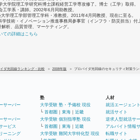
大学大学院理工学研究科博士課程経営工学専攻修了。博士（工学）取得。
社会工学系・講師。2002年6月同助教授。
義塾大学理工学部管理工学科・准教授。2011年4月同教授、現在に至る。
府 科学技術・イノベーション推進事務局参事官（インフラ・防災担当）
計解析、品質管理、マーケティング。
いての詳細はこちら
イダ光回線ランキング・比較
2008年版
プロバイダ光回線のセキュリティ対策ラン
塾
人材
ーサーバー
大学受験 塾・予備校 現役
就活エージェン
└
首都圏
｜
東海
｜
近畿
就活サイト
ーサーバー
大学受験 個別指導塾 現役
逆求人型就活サ
サービス
└
首都圏
｜
東海
｜
近畿
アルバイト情報
リーニング
大学受験 難関大学特化型 現役
転職サイト