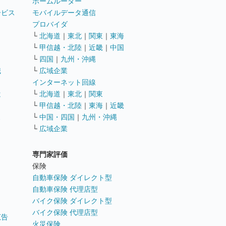
ホームルーター
ービス
モバイルデータ通信
ト
プロバイダ
└
北海道
｜
東北
｜
関東
｜
東海
└
甲信越・北陸
｜
近畿
｜
中国
└
四国
｜
九州・沖縄
職
└
広域企業
インターネット回線
遣
└
北海道
｜
東北
｜
関東
└
甲信越・北陸
｜
東海
｜
近畿
ス
└
中国・四国
｜
九州・沖縄
└
広域企業
専門家評価
ト
保険
自動車保険 ダイレクト型
自動車保険 代理店型
バイク保険 ダイレクト型
バイク保険 代理店型
広告
火災保険