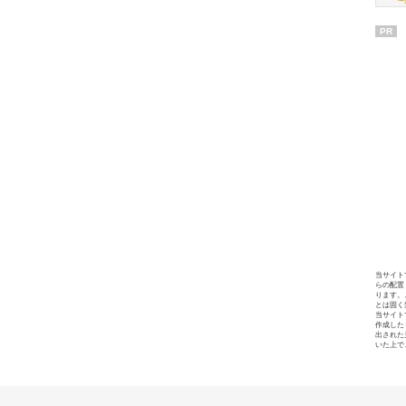
PR
当サイト
らの配置
ります。
とは固く
当サイト
作成した
出された
いた上で