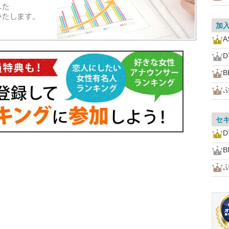
加
A
B
セ
B