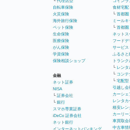
└
代理店型
コインラ
自転車保険
食材宅配
火災保険
└
首都圏
海外旅行保険
ミールキ
ペット保険
└
首都圏
生命保険
ネットス
医療保険
フードデ
がん保険
サービス
学資保険
ふるさと
保険相談ショップ
トランク
└
レンタ
└
コンテ
金融
└
宅配型
ネット証券
引越し会
NISA
カーシェ
└
証券会社
レンタカ
└
銀行
格安レン
スマホ専業証券
カーリー
iDeCo 証券会社
車買取会
ネット銀行
中古車情
インターネットバンキング