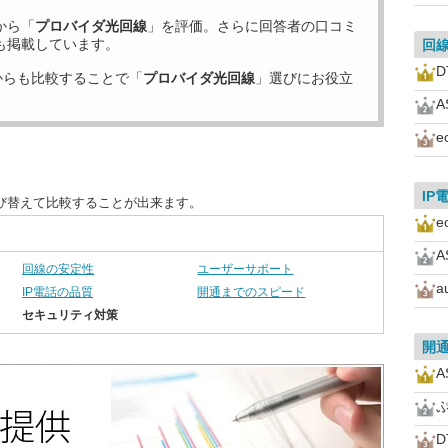
から「
プロバイダ光回線
」を評価。さらに回答者の口コミ
も掲載しています。
回
からも比較することで「
プロバイダ光回線
」選びにお役立
A
e
IP
び替えて比較することが出来ます。
e
A
回線の安定性
ユーザーサポート
a
IP電話の品質
開通までのスピード
セキュリティ対策
開
A