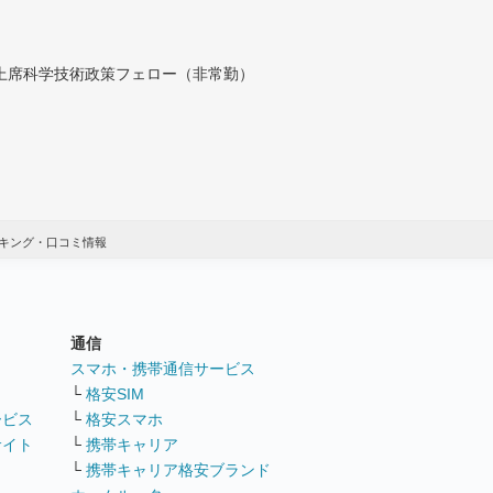
付上席科学技術政策フェロー（非常勤）
キング・口コミ情報
通信
ト
スマホ・携帯通信サービス
└
格安SIM
ービス
└
格安スマホ
サイト
└
携帯キャリア
└
携帯キャリア格安ブランド