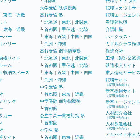
ンドリー
└
首都圏
転職サイト 女性
大学受験 映像授業
転職スカウトサ
｜
東海
｜
近畿
高校受験 塾
転職エージェン
ット
└
北海道
｜
東北
｜
北関東
看護師転職
｜
東海
｜
近畿
└
首都圏
｜
甲信越・北陸
介護転職
ーパー
└
東海
｜
近畿
｜
中国・四国
ハイクラス・
リバリー
└
九州・沖縄
ミドルクラス転
高校受験 個別指導塾
派遣会社
納税サイト
└
北海道
｜
東北
｜
北関東
工場・製造業派
ルーム
└
首都圏
｜
甲信越・北陸
派遣求人サイト
ル収納スペース
└
東海
｜
近畿
｜
中国・四国
求人情報サービ
ナ
└
九州・沖縄
転職サイト
（採用担当向け）
中学受験 塾
新卒採用サイト
社
└
首都圏
｜
東海
｜
近畿
（採用担当向け）
アリング
中学受験 個別指導塾
新卒エージェン
（採用担当向け）
ー
└
首都圏
人材紹介会社
タカー
公立中高一貫校対策 塾
（採用担当向け）
ス
└
首都圏
人材派遣会社
（採用担当向け）
社
小学生 塾
アルバイト求人
報サイト
└
首都圏
｜
東海
｜
近畿