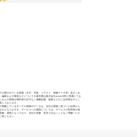
で公開されている情報（文字、写真、イラスト、画像データ等）及びこれ
・編集および構造などについての著作権は株式会社oricon MEに帰属してお
これらの情報を権利者の許可なく無断転載・複製などの二次利用を行うこ
禁じております。
で掲載しているすべての情報やデータは、当社の調査に基づいた結果から
ものとなりますが、サービスへの感想については、サービスの利用者が提
見解・感想となっており、当社の見解・意見ではないことをご理解いただ
ご覧ください。