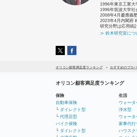
1996年東京工業
1996年筑波大学
2008年4月慶應
2023年4月内閣
研究分野は応用統
≫ 鈴木研究室につ
オリコン顧客満足度ランキング
おすすめのプロバ
オリコン顧客満足度ランキング
保険
生活
自動車保険
ウォータ
└
ダイレクト型
浄水型
└
代理店型
ウォータ
バイク保険
家事代行
└
ダイレクト型
ハウスク