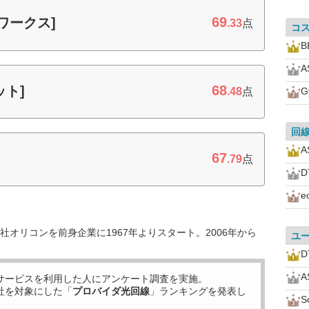
69
ワークス]
.33
点
コ
B
A
68
ット]
.48
点
G
回
A
67
.79
点
e
オリコンを前身企業に1967年よりスタート。2006年から
ユ
A
サービスを利用した
人にアンケート調査を実施。
社を対象にした「
プロバイダ光回線
」ランキングを発表し
S