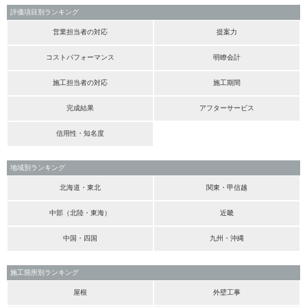
評価項目別ランキング
営業担当者の対応
提案力
コストパフォーマンス
明瞭会計
施工担当者の対応
施工期間
完成結果
アフターサービス
信用性・知名度
地域別ランキング
北海道・東北
関東・甲信越
中部（北陸・東海）
近畿
中国・四国
九州・沖縄
施工箇所別ランキング
屋根
外壁工事