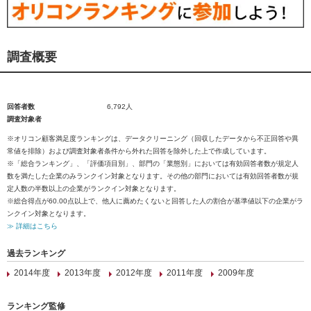
調査概要
回答者数
6,792人
調査対象者
※オリコン顧客満足度ランキングは、データクリーニング（回収したデータから不正回答や異
常値を排除）および調査対象者条件から外れた回答を除外した上で作成しています。
※「総合ランキング」、「評価項目別」、部門の「業態別」においては有効回答者数が規定人
数を満たした企業のみランクイン対象となります。その他の部門においては有効回答者数が規
定人数の半数以上の企業がランクイン対象となります。
※総合得点が60.00点以上で、他人に薦めたくないと回答した人の割合が基準値以下の企業がラ
ンクイン対象となります。
≫ 詳細はこちら
過去ランキング
2014年度
2013年度
2012年度
2011年度
2009年度
ランキング監修