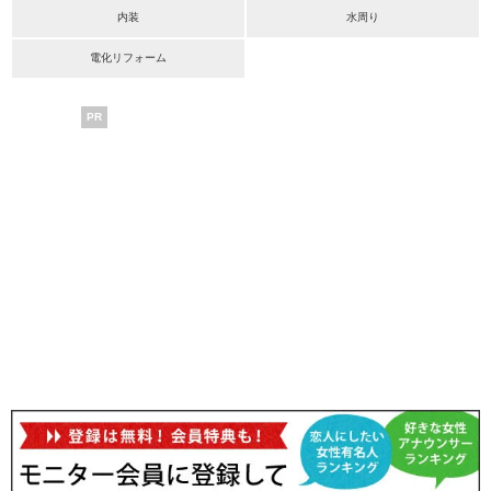
内装
水周り
電化リフォーム
PR