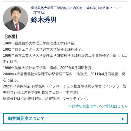
慶應義塾大学理工学部教授／内閣府 上席科学技術政策フェロー
（非常勤）
鈴木秀男
【経歴】
1989年慶應義塾大学理工学部管理工学科卒業。
1992年ロチェスター大学経営大学院修士課程修了。
1996年東京工業大学大学院理工学研究科博士課程経営工学専攻修了。博士（工
学）取得。
1996年筑波大学社会工学系・講師。2002年6月同助教授。
2008年4月慶應義塾大学理工学部管理工学科・准教授。2011年4月同教授、現
在に至る。
2023年4月内閣府 科学技術・イノベーション推進事務局参事官（インフラ・防
災担当）付上席科学技術政策フェロー（非常勤）
研究分野は応用統計解析、品質管理、マーケティング。
≫鈴木研究室についての詳細はこちら
顧客満足度について