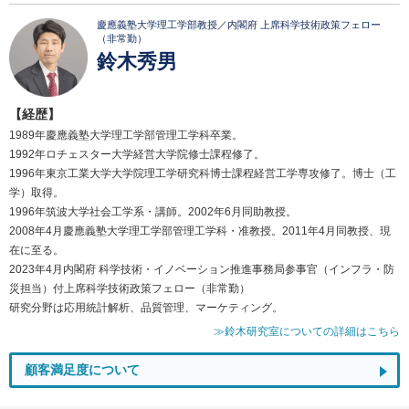
慶應義塾大学理工学部教授／内閣府 上席科学技術政策フェロー
（非常勤）
鈴木秀男
【経歴】
1989年慶應義塾大学理工学部管理工学科卒業。
1992年ロチェスター大学経営大学院修士課程修了。
1996年東京工業大学大学院理工学研究科博士課程経営工学専攻修了。博士（工
学）取得。
1996年筑波大学社会工学系・講師。2002年6月同助教授。
2008年4月慶應義塾大学理工学部管理工学科・准教授。2011年4月同教授、現
在に至る。
2023年4月内閣府 科学技術・イノベーション推進事務局参事官（インフラ・防
災担当）付上席科学技術政策フェロー（非常勤）
研究分野は応用統計解析、品質管理、マーケティング。
≫鈴木研究室についての詳細はこちら
顧客満足度について