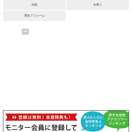
内装
水周り
電化リフォーム
PR