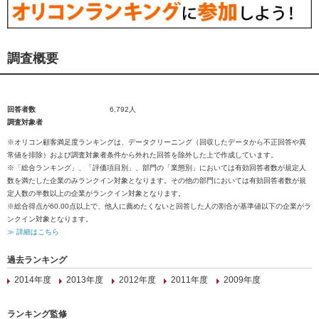
調査概要
回答者数
6,792人
調査対象者
※オリコン顧客満足度ランキングは、データクリーニング（回収したデータから不正回答や異
常値を排除）および調査対象者条件から外れた回答を除外した上で作成しています。
※「総合ランキング」、「評価項目別」、部門の「業態別」においては有効回答者数が規定人
数を満たした企業のみランクイン対象となります。その他の部門においては有効回答者数が規
定人数の半数以上の企業がランクイン対象となります。
※総合得点が60.00点以上で、他人に薦めたくないと回答した人の割合が基準値以下の企業がラ
ンクイン対象となります。
≫ 詳細はこちら
過去ランキング
2014年度
2013年度
2012年度
2011年度
2009年度
ランキング監修