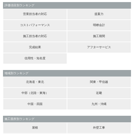
評価項目別ランキング
営業担当者の対応
提案力
コストパフォーマンス
明瞭会計
施工担当者の対応
施工期間
完成結果
アフターサービス
信用性・知名度
地域別ランキング
北海道・東北
関東・甲信越
中部（北陸・東海）
近畿
中国・四国
九州・沖縄
施工箇所別ランキング
屋根
外壁工事