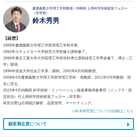
慶應義塾大学理工学部教授／内閣府 上席科学技術政策フェロー
（非常勤）
鈴木秀男
【経歴】
1989年慶應義塾大学理工学部管理工学科卒業。
1992年ロチェスター大学経営大学院修士課程修了。
1996年東京工業大学大学院理工学研究科博士課程経営工学専攻修了。博士（工
学）取得。
1996年筑波大学社会工学系・講師。2002年6月同助教授。
2008年4月慶應義塾大学理工学部管理工学科・准教授。2011年4月同教授、現
在に至る。
2023年4月内閣府 科学技術・イノベーション推進事務局参事官（インフラ・防
災担当）付上席科学技術政策フェロー（非常勤）
研究分野は応用統計解析、品質管理、マーケティング。
≫鈴木研究室についての詳細はこちら
顧客満足度について