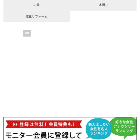
内装
水周り
電化リフォーム
PR