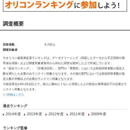
調査概要
回答者数
6,792人
調査対象者
※オリコン顧客満足度ランキングは、データクリーニング（回収したデータから不正回答や異
常値を排除）および調査対象者条件から外れた回答を除外した上で作成しています。
※「総合ランキング」、「評価項目別」、部門の「業態別」においては有効回答者数が規定人
数を満たした企業のみランクイン対象となります。その他の部門においては有効回答者数が規
定人数の半数以上の企業がランクイン対象となります。
※総合得点が60.00点以上で、他人に薦めたくないと回答した人の割合が基準値以下の企業がラ
ンクイン対象となります。
≫ 詳細はこちら
過去ランキング
2014年度
2013年度
2012年度
2011年度
2009年度
ランキング監修