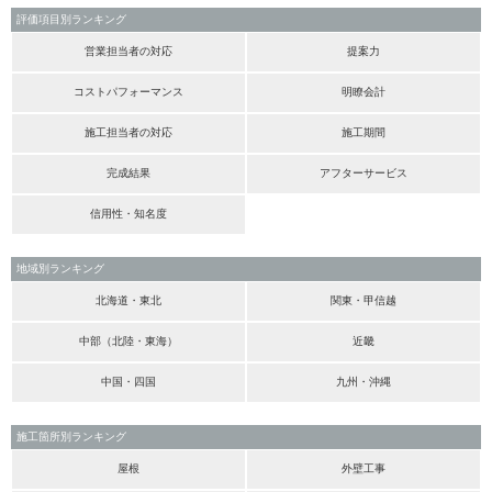
評価項目別ランキング
営業担当者の対応
提案力
コストパフォーマンス
明瞭会計
施工担当者の対応
施工期間
完成結果
アフターサービス
信用性・知名度
地域別ランキング
北海道・東北
関東・甲信越
中部（北陸・東海）
近畿
中国・四国
九州・沖縄
施工箇所別ランキング
屋根
外壁工事