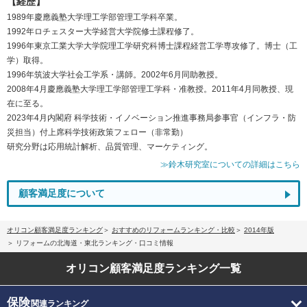
【経歴】
1989年慶應義塾大学理工学部管理工学科卒業。
1992年ロチェスター大学経営大学院修士課程修了。
1996年東京工業大学大学院理工学研究科博士課程経営工学専攻修了。博士（工
学）取得。
1996年筑波大学社会工学系・講師。2002年6月同助教授。
2008年4月慶應義塾大学理工学部管理工学科・准教授。2011年4月同教授、現
在に至る。
2023年4月内閣府 科学技術・イノベーション推進事務局参事官（インフラ・防
災担当）付上席科学技術政策フェロー（非常勤）
研究分野は応用統計解析、品質管理、マーケティング。
≫鈴木研究室についての詳細はこちら
顧客満足度について
オリコン顧客満足度ランキング
おすすめのリフォームランキング・比較
2014年版
リフォームの北海道・東北ランキング・口コミ情報
オリコン顧客満足度
ランキング一覧
保険
関連ランキング