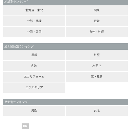
地域別ランキング
北海道・東北
関東
中部・北陸
近畿
中国・四国
九州・沖縄
施工箇所別ランキング
屋根
外壁
内装
水周り
エコリフォーム
窓・建具
エクステリア
男女別ランキング
男性
女性
PR