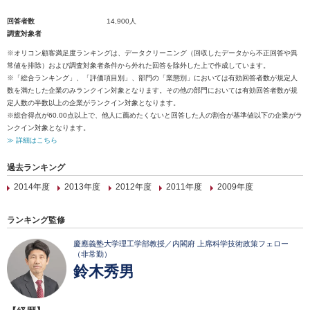
回答者数
14,900人
調査対象者
※オリコン顧客満足度ランキングは、データクリーニング（回収したデータから不正回答や異
常値を排除）および調査対象者条件から外れた回答を除外した上で作成しています。
※「総合ランキング」、「評価項目別」、部門の「業態別」においては有効回答者数が規定人
数を満たした企業のみランクイン対象となります。その他の部門においては有効回答者数が規
定人数の半数以上の企業がランクイン対象となります。
※総合得点が60.00点以上で、他人に薦めたくないと回答した人の割合が基準値以下の企業がラ
ンクイン対象となります。
≫ 詳細はこちら
過去ランキング
2014年度
2013年度
2012年度
2011年度
2009年度
ランキング監修
慶應義塾大学理工学部教授／内閣府 上席科学技術政策フェロー
（非常勤）
鈴木秀男