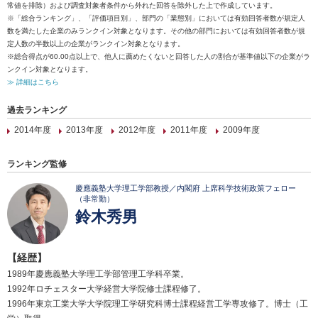
常値を排除）および調査対象者条件から外れた回答を除外した上で作成しています。
※「総合ランキング」、「評価項目別」、部門の「業態別」においては有効回答者数が規定人
数を満たした企業のみランクイン対象となります。その他の部門においては有効回答者数が規
定人数の半数以上の企業がランクイン対象となります。
※総合得点が60.00点以上で、他人に薦めたくないと回答した人の割合が基準値以下の企業がラ
ンクイン対象となります。
≫ 詳細はこちら
過去ランキング
2014年度
2013年度
2012年度
2011年度
2009年度
ランキング監修
慶應義塾大学理工学部教授／内閣府 上席科学技術政策フェロー
（非常勤）
鈴木秀男
【経歴】
1989年慶應義塾大学理工学部管理工学科卒業。
1992年ロチェスター大学経営大学院修士課程修了。
1996年東京工業大学大学院理工学研究科博士課程経営工学専攻修了。博士（工