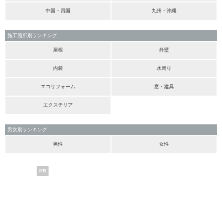
中国・四国
九州・沖縄
施工箇所別ランキング
屋根
外壁
内装
水周り
エコリフォーム
窓・建具
エクステリア
男女別ランキング
男性
女性
PR