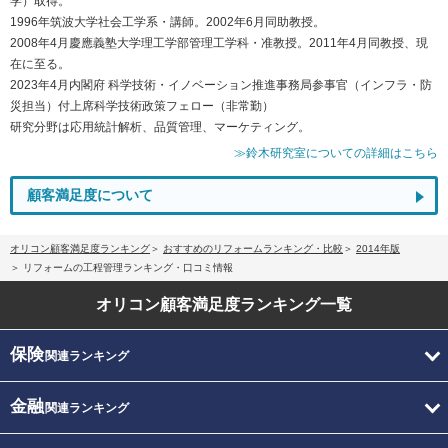
学）取得。
1996年筑波大学社会工学系・講師。2002年6月同助教授。
2008年4月慶應義塾大学理工学部管理工学科・准教授。2011年4月同教授、現
在に至る。
2023年4月内閣府 科学技術・イノベーション推進事務局参事官（インフラ・防
災担当）付上席科学技術政策フェロー（非常勤）
研究分野は応用統計解析、品質管理、マーケティング。
≫鈴木研究室についての詳細はこちら
顧客満足度について
オリコン顧客満足度ランキング
おすすめのリフォームランキング・比較
2014年版
リフォームの工程管理ランキング・口コミ情報
オリコン顧客満足度
ランキング一覧
保険
関連ランキング
金融
関連ランキング