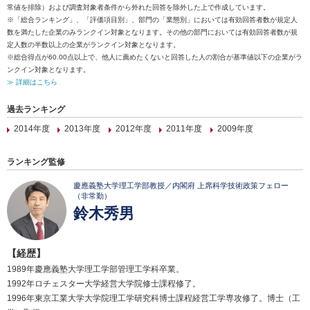
常値を排除）および調査対象者条件から外れた回答を除外した上で作成しています。
※「総合ランキング」、「評価項目別」、部門の「業態別」においては有効回答者数が規定人
数を満たした企業のみランクイン対象となります。その他の部門においては有効回答者数が規
定人数の半数以上の企業がランクイン対象となります。
※総合得点が60.00点以上で、他人に薦めたくないと回答した人の割合が基準値以下の企業がラ
ンクイン対象となります。
≫ 詳細はこちら
過去ランキング
2014年度
2013年度
2012年度
2011年度
2009年度
ランキング監修
慶應義塾大学理工学部教授／内閣府 上席科学技術政策フェロー
（非常勤）
鈴木秀男
【経歴】
1989年慶應義塾大学理工学部管理工学科卒業。
1992年ロチェスター大学経営大学院修士課程修了。
1996年東京工業大学大学院理工学研究科博士課程経営工学専攻修了。博士（工