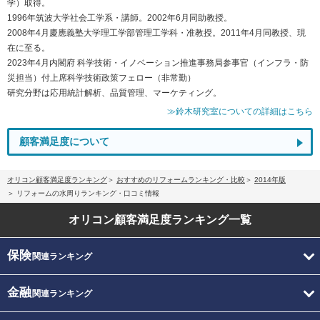
学）取得。
1996年筑波大学社会工学系・講師。2002年6月同助教授。
2008年4月慶應義塾大学理工学部管理工学科・准教授。2011年4月同教授、現
在に至る。
2023年4月内閣府 科学技術・イノベーション推進事務局参事官（インフラ・防
災担当）付上席科学技術政策フェロー（非常勤）
研究分野は応用統計解析、品質管理、マーケティング。
≫鈴木研究室についての詳細はこちら
顧客満足度について
オリコン顧客満足度ランキング
おすすめのリフォームランキング・比較
2014年版
リフォームの水周りランキング・口コミ情報
オリコン顧客満足度
ランキング一覧
保険
関連ランキング
金融
関連ランキング