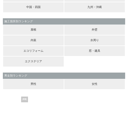
中国・四国
九州・沖縄
施工箇所別ランキング
屋根
外壁
内装
水周り
エコリフォーム
窓・建具
エクステリア
男女別ランキング
男性
女性
PR