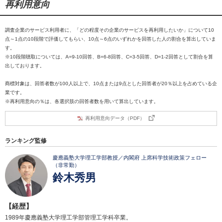
再利用意向
調査企業のサービス利用者に、「どの程度その企業のサービスを再利用したいか」について10
点～1点の10段階で評価してもらい、10点～6点のいずれかを回答した人の割合を算出していま
す。
※10段階聴取については、A=9-10回答、B=6-8回答、C=3-5回答、D=1-2回答として割合を算
出しております。
商標対象は、回答者数が100人以上で、10点または9点とした回答者が20％以上を占めている企
業です。
※再利用意向の％は、各選択肢の回答者数を用いて算出しています。
再利用意向データ（PDF）
ランキング監修
慶應義塾大学理工学部教授／内閣府 上席科学技術政策フェロー
（非常勤）
鈴木秀男
【経歴】
1989年慶應義塾大学理工学部管理工学科卒業。