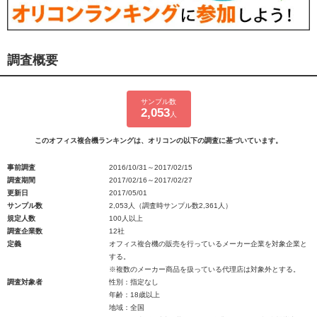
調査概要
サンプル数
2,053
人
このオフィス複合機ランキングは、オリコンの以下の調査に基づいています。
事前調査
2016/10/31～2017/02/15
調査期間
2017/02/16～2017/02/27
更新日
2017/05/01
サンプル数
2,053人（調査時サンプル数2,361人）
規定人数
100人以上
調査企業数
12社
定義
オフィス複合機の販売を行っているメーカー企業を対象企業と
する。
※複数のメーカー商品を扱っている代理店は対象外とする。
調査対象者
性別：指定なし
年齢：18歳以上
地域：全国