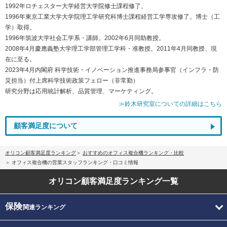
1992年ロチェスター大学経営大学院修士課程修了。
1996年東京工業大学大学院理工学研究科博士課程経営工学専攻修了。博士（工
学）取得。
1996年筑波大学社会工学系・講師。2002年6月同助教授。
2008年4月慶應義塾大学理工学部管理工学科・准教授。2011年4月同教授、現
在に至る。
2023年4月内閣府 科学技術・イノベーション推進事務局参事官（インフラ・防
災担当）付上席科学技術政策フェロー（非常勤）
研究分野は応用統計解析、品質管理、マーケティング。
≫鈴木研究室についての詳細はこちら
顧客満足度について
オリコン顧客満足度ランキング
おすすめのオフィス複合機ランキング・比較
オフィス複合機の営業スタッフランキング・口コミ情報
オリコン顧客満足度
ランキング一覧
保険
関連ランキング