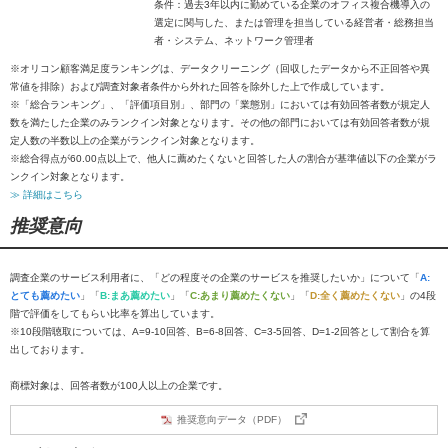
条件：過去3年以内に勤めている企業のオフィス複合機導入の
選定に関与した、または管理を担当している経営者・総務担当
者・システム、ネットワーク管理者
※オリコン顧客満足度ランキングは、データクリーニング（回収したデータから不正回答や異
常値を排除）および調査対象者条件から外れた回答を除外した上で作成しています。
※「総合ランキング」、「評価項目別」、部門の「業態別」においては有効回答者数が規定人
数を満たした企業のみランクイン対象となります。その他の部門においては有効回答者数が規
定人数の半数以上の企業がランクイン対象となります。
※総合得点が60.00点以上で、他人に薦めたくないと回答した人の割合が基準値以下の企業がラ
ンクイン対象となります。
≫ 詳細はこちら
推奨意向
調査企業のサービス利用者に、「どの程度その企業のサービスを推奨したいか」について「
A:
とても薦めたい
」「
B:まあ薦めたい
」「
C:あまり薦めたくない
」「
D:全く薦めたくない
」の4段
階で評価をしてもらい比率を算出しています。
※10段階聴取については、A=9-10回答、B=6-8回答、C=3-5回答、D=1-2回答として割合を算
出しております。
商標対象は、回答者数が100人以上の企業です。
推奨意向データ（PDF）