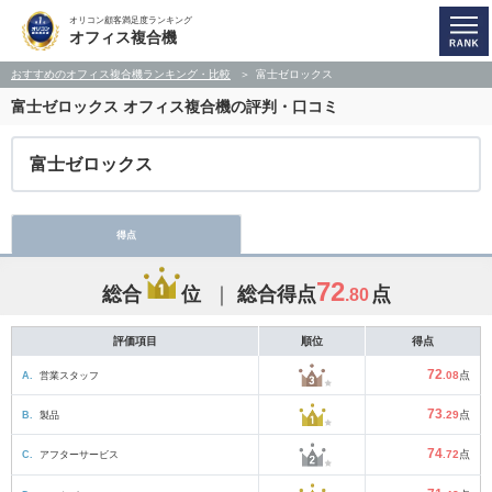
オリコン顧客満足度ランキング
オフィス複合機
おすすめのオフィス複合機ランキング・比較
富士ゼロックス
富士ゼロックス
オフィス複合機の評判・口コミ
富士ゼロックス
得点
72
総合
位
総合得点
点
.80
評価項目
順位
得点
72
A.
営業スタッフ
.08
点
73
B.
製品
.29
点
74
C.
アフターサービス
.72
点