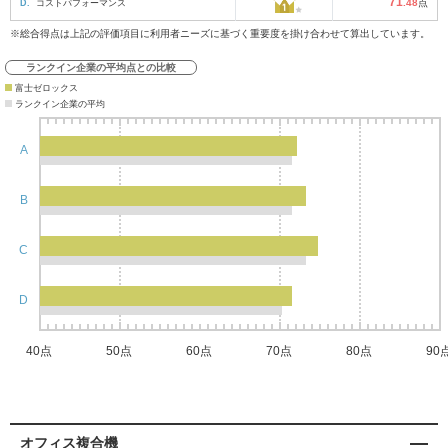
71
D.
コストパフォーマンス
.48
点
※総合得点は上記の評価項目に利用者ニーズに基づく重要度を掛け合わせて算出しています。
ランクイン企業の平均点との比較
富士ゼロックス
ランクイン企業の平均
A
B
C
D
40点
50点
60点
70点
80点
90
オフィス複合機