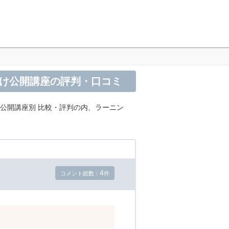
向け公開講座の評判・口コミ
け公開講座別 比較・評判の内、ラーニン
4
コメント総数：
件