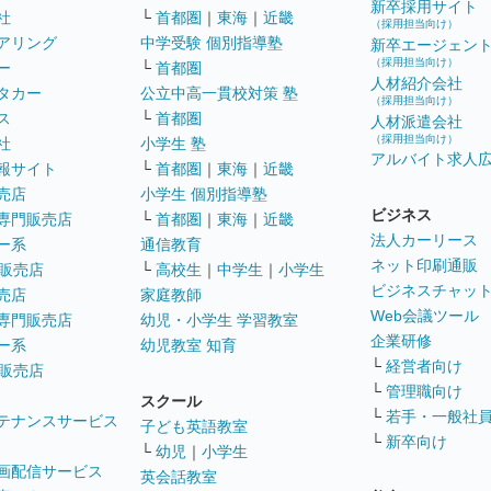
新卒採用サイト
社
└
首都圏
｜
東海
｜
近畿
（採用担当向け）
アリング
中学受験 個別指導塾
新卒エージェン
（採用担当向け）
ー
└
首都圏
人材紹介会社
タカー
公立中高一貫校対策 塾
（採用担当向け）
ス
└
首都圏
人材派遣会社
（採用担当向け）
社
小学生 塾
アルバイト求人
報サイト
└
首都圏
｜
東海
｜
近畿
売店
小学生 個別指導塾
ビジネス
専門販売店
└
首都圏
｜
東海
｜
近畿
法人カーリース
ー系
通信教育
ネット印刷通販
販売店
└
高校生
｜
中学生
｜
小学生
ビジネスチャッ
売店
家庭教師
Web会議ツール
専門販売店
幼児・小学生 学習教室
企業研修
ー系
幼児教室 知育
└
経営者向け
販売店
└
管理職向け
スクール
└
若手・一般社
テナンスサービス
子ども英語教室
└
新卒向け
└
幼児
｜
小学生
画配信サービス
英会話教室