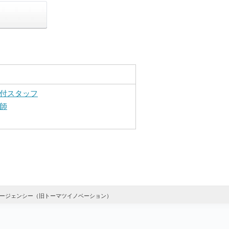
付スタッフ
師
ージェンシー（旧トーマツイノベーション）