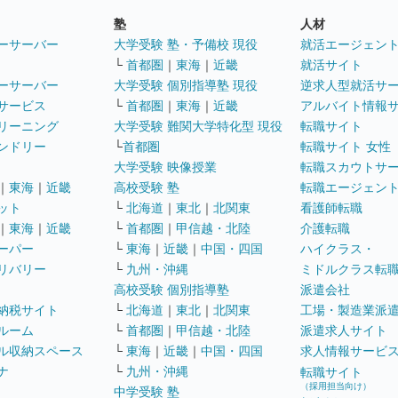
塾
人材
ーサーバー
大学受験 塾・予備校 現役
就活エージェン
└
首都圏
｜
東海
｜
近畿
就活サイト
ーサーバー
大学受験 個別指導塾 現役
逆求人型就活サ
サービス
└
首都圏
｜
東海
｜
近畿
アルバイト情報
リーニング
大学受験 難関大学特化型 現役
転職サイト
ンドリー
└
首都圏
転職サイト 女性
大学受験 映像授業
転職スカウトサ
｜
東海
｜
近畿
高校受験 塾
転職エージェン
ット
└
北海道
｜
東北
｜
北関東
看護師転職
｜
東海
｜
近畿
└
首都圏
｜
甲信越・北陸
介護転職
ーパー
└
東海
｜
近畿
｜
中国・四国
ハイクラス・
リバリー
└
九州・沖縄
ミドルクラス転
高校受験 個別指導塾
派遣会社
納税サイト
└
北海道
｜
東北
｜
北関東
工場・製造業派
ルーム
└
首都圏
｜
甲信越・北陸
派遣求人サイト
ル収納スペース
└
東海
｜
近畿
｜
中国・四国
求人情報サービ
ナ
└
九州・沖縄
転職サイト
（採用担当向け）
中学受験 塾