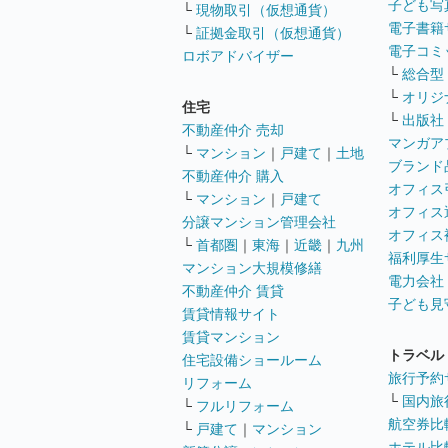
子ども写
└
現物取引（仮想通貨）
電子書籍
└
証拠金取引（仮想通貨）
電子コミ
ロボアドバイザー
└
総合型
└
オリジ
住宅
└
出版社
不動産仲介 売却
マンガア
└
マンション
｜
戸建て
｜
土地
ブランド
不動産仲介 購入
オフィス
└
マンション
｜
戸建て
オフィス
分譲マンション管理会社
オフィス
└
首都圏
｜
東海
｜
近畿
｜
九州
福利厚生
マンション大規模修繕
電力会社
不動産仲介 賃貸
子ども見
賃貸情報サイト
賃貸マンション
トラベル
住宅設備ショールーム
旅行予約
リフォーム
└
国内旅
└
フルリフォーム
航空券比
└
戸建て
｜
マンション
ホテル比