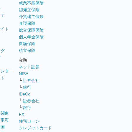
就業不能保険
テ
認知症保険
ステ
外貨建て保険
介護保険
サイト
総合保障保険
個人年金保険
変額保険
積立保険
ング
グ
金融
ネット証券
ウンター
NISA
イト
└
証券会社
リ
└
銀行
iDeCo
└
証券会社
└
銀行
｜
関東
FX
｜
東海
住宅ローン
四国
クレジットカード