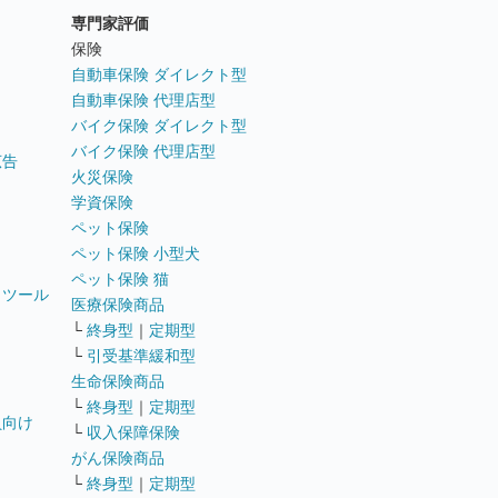
専門家評価
ト
保険
自動車保険 ダイレクト型
自動車保険 代理店型
バイク保険 ダイレクト型
バイク保険 代理店型
広告
火災保険
学資保険
ペット保険
ペット保険 小型犬
ペット保険 猫
トツール
医療保険商品
└
終身型
｜
定期型
└
引受基準緩和型
生命保険商品
└
終身型
｜
定期型
員向け
└
収入保障保険
がん保険商品
└
終身型
｜
定期型