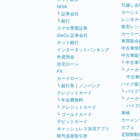
引越し会
NISA
カーシェ
└
証券会社
レンタカ
└
銀行
格安レン
スマホ専業証券
カーリー
iDeCo 証券会社
車買取会
ネット銀行
中古車情
インターネットバンキング
中古車販
外貨預金
└
中古車
住宅ローン
└
メーカ
FX
中古車
カードローン
バイク販
└
銀行系
｜
ノンバンク
└
バイク
クレジットカード
└
メーカ
└
年会費無料
バイク
└
クレジットカード
車検
└
ゴールドカード
カーメン
デビットカード
カフェ
キャッシュレス決済アプリ
定額制動
暗号資産取引所