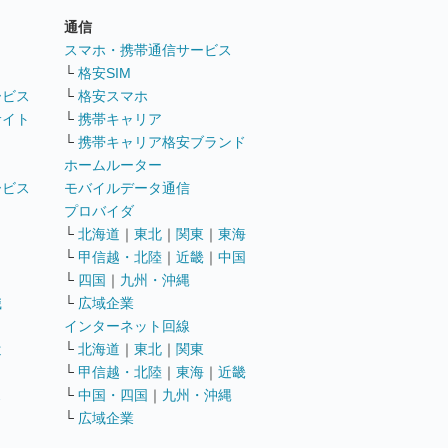
通信
ト
スマホ・携帯通信サービス
└
格安SIM
ービス
└
格安スマホ
サイト
└
携帯キャリア
└
携帯キャリア格安ブランド
ホームルーター
ービス
モバイルデータ通信
ト
プロバイダ
└
北海道
｜
東北
｜
関東
｜
東海
└
甲信越・北陸
｜
近畿
｜
中国
└
四国
｜
九州・沖縄
職
└
広域企業
インターネット回線
遣
└
北海道
｜
東北
｜
関東
└
甲信越・北陸
｜
東海
｜
近畿
ス
└
中国・四国
｜
九州・沖縄
└
広域企業