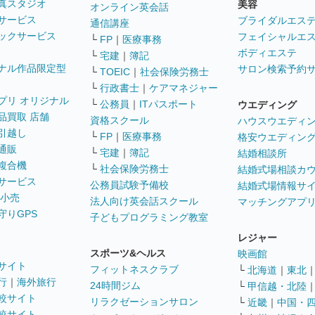
真スタジオ
美容
オンライン英会話
サービス
ブライダルエス
通信講座
ックサービス
フェイシャルエ
└
FP
｜
医療事務
ボディエステ
└
宅建
｜
簿記
ナル作品限定型
サロン検索予約
└
TOEIC
｜
社会保険労務士
└
行政書士
｜
ケアマネジャー
プリ オリジナル
└
公務員
｜
ITパスポート
ウエディング
品買取 店舗
資格スクール
ハウスウエディ
引越し
└
FP
｜
医療事務
格安ウエディン
通販
└
宅建
｜
簿記
結婚相談所
複合機
└
社会保険労務士
結婚式場相談カ
サービス
公務員試験予備校
結婚式場情報サ
 小売
法人向け英会話スクール
マッチングアプ
守りGPS
子どもプログラミング教室
レジャー
スポーツ&ヘルス
映画館
サイト
フィットネスクラブ
└
北海道
｜
東北
行
｜
海外旅行
24時間ジム
└
甲信越・北陸
較サイト
リラクゼーションサロン
└
近畿
｜
中国・
較サイト