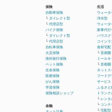
保険
生活
自動車保険
ウォータ
└
ダイレクト型
浄水型
└
代理店型
ウォータ
バイク保険
家事代行
└
ダイレクト型
ハウスク
└
代理店型
コインラ
自転車保険
食材宅配
火災保険
└
首都圏
海外旅行保険
ミールキ
ペット保険
└
首都圏
生命保険
ネットス
医療保険
フードデ
がん保険
サービス
学資保険
ふるさと
保険相談ショップ
トランク
└
レンタ
└
コンテ
金融
└
宅配型
ネット証券