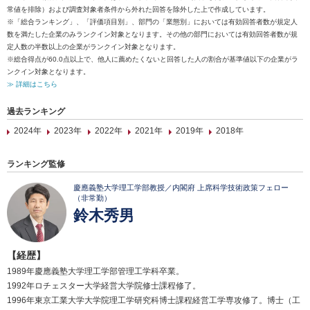
常値を排除）および調査対象者条件から外れた回答を除外した上で作成しています。
※「総合ランキング」、「評価項目別」、部門の「業態別」においては有効回答者数が規定人
数を満たした企業のみランクイン対象となります。その他の部門においては有効回答者数が規
定人数の半数以上の企業がランクイン対象となります。
※総合得点が60.0点以上で、他人に薦めたくないと回答した人の割合が基準値以下の企業がラ
ンクイン対象となります。
≫ 詳細はこちら
過去ランキング
2024年
2023年
2022年
2021年
2019年
2018年
ランキング監修
慶應義塾大学理工学部教授／内閣府 上席科学技術政策フェロー
（非常勤）
鈴木秀男
【経歴】
1989年慶應義塾大学理工学部管理工学科卒業。
1992年ロチェスター大学経営大学院修士課程修了。
1996年東京工業大学大学院理工学研究科博士課程経営工学専攻修了。博士（工