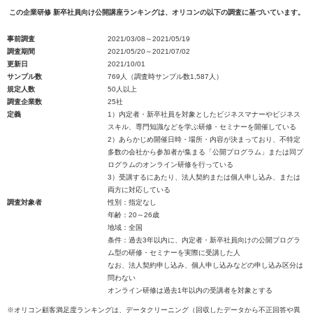
この企業研修 新卒社員向け公開講座ランキングは、オリコンの以下の調査に基づいています。
事前調査
2021/03/08～2021/05/19
調査期間
2021/05/20～2021/07/02
更新日
2021/10/01
サンプル数
769人（調査時サンプル数1,587人）
規定人数
50人以上
調査企業数
25社
定義
1）内定者・新卒社員を対象としたビジネスマナーやビジネス
スキル、専門知識などを学ぶ研修・セミナーを開催している
2）あらかじめ開催日時・場所・内容が決まっており、不特定
多数の会社から参加者が集まる「公開プログラム」または同プ
ログラムのオンライン研修を行っている
3）受講するにあたり、法人契約または個人申し込み、または
両方に対応している
調査対象者
性別：指定なし
年齢：20～26歳
地域：全国
条件：過去3年以内に、内定者・新卒社員向けの公開プログラ
ム型の研修・セミナーを実際に受講した人
なお、法人契約申し込み、個人申し込みなどの申し込み区分は
問わない
オンライン研修は過去1年以内の受講者を対象とする
※オリコン顧客満足度ランキングは、データクリーニング（回収したデータから不正回答や異