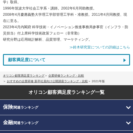
学）取得。
1996年筑波大学社会工学系・講師。2002年6月同助教授。
2008年4月慶應義塾大学理工学部管理工学科・准教授。2011年4月同教授、現
在に至る。
2023年4月内閣府 科学技術・イノベーション推進事務局参事官（インフラ・防
災担当）付上席科学技術政策フェロー（非常勤）
研究分野は応用統計解析、品質管理、マーケティング。
≫鈴木研究室についての詳細はこちら
顧客満足度について
オリコン顧客満足度ランキング
企業研修ランキング・比較
おすすめの企業研修 新卒社員向け公開講座ランキング・比較
2021年版
オリコン顧客満足度
ランキング一覧
保険
関連ランキング
金融
関連ランキング