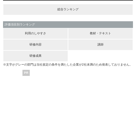
総合ランキング
評価項目別ランキング
利用のしやすさ
教材・テキスト
研修内容
講師
研修成果
※文字がグレーの部門は当社規定の条件を満たした企業が2社未満のため発表しておりません。
PR