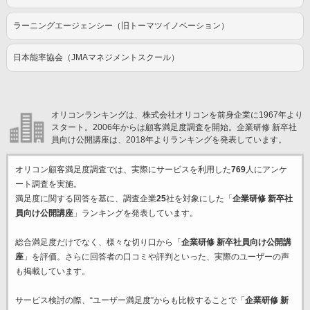
ラーニングエージェンシー（旧トーマツイノベーション）
日本能率協会（JMAマネジメントスクール）
オリコンランキングは、株式会社オリコンを前身企業に1967年より
スタート。2006年からは顧客満足度調査を開始。企業研修 新卒社
員向け公開講座は、2018年よりランキングを発表しています。
オリコン顧客満足度調査では、実際にサービスを利用した
769
人にアンケ
ート調査を実施。
満足度に関する回答を基に、調査企業
25
社を対象にした「
企業研修 新卒社
員向け公開講座
」ランキングを発表しています。
総合満足度だけでなく、様々な切り口から「
企業研修 新卒社員向け公開講
座
」を評価。さらに回答者の口コミや評判といった、実際のユーザーの声
も掲載しています。
サービス検討の際、“ユーザー満足度”からも比較することで「
企業研修 新