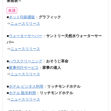
果発表～
生活
■
ネット印刷通販
：
グラフィック
⇒
ニュースリリース
■
ウォーターサーバー
：
サントリー天然水ウォーターサー
バー
⇒
ニュースリリース
■
ハウスクリーニング
：
おそうじ革命
■
家事代行サービス
：
家事の達人
⇒
ニュースリリース
■
ホテル ビジネス利用
：
リッチモンドホテル
■
ホテル 観光利用
：
リッチモンドホテル
⇒
ニュースリリース