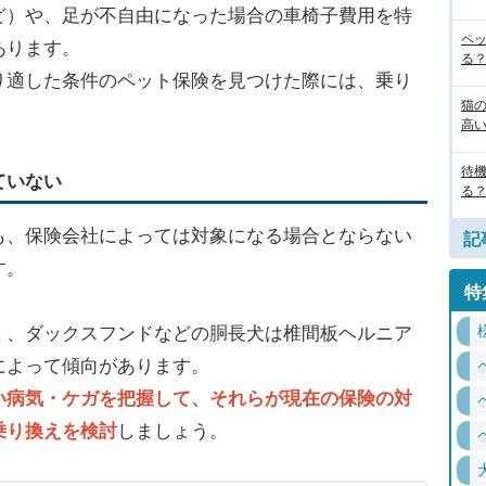
ど）や、足が不自由になった場合の車椅子費用を特
ペ
あります。
る
り適した条件のペット保険を見つけた際には、乗り
猫
高
待
ていない
る
も、保険会社によっては対象になる場合とならない
記
す。
特
く、ダックスフンドなどの胴長犬は椎間板ヘルニア
によって傾向があります。
い病気・ケガを把握して、それらが現在の保険の対
乗り換えを検討
しましょう。