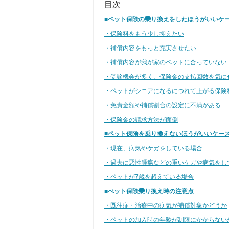
目次
■ペット保険の乗り換えをしたほうがいいケ
・保険料をもう少し抑えたい
・補償内容をもっと充実させたい
・補償内容が我が家のペットに合っていない
・受診機会が多く、保険金の支払回数を気に
・ペットがシニアになるにつれて上がる保険
・免責金額や補償割合の設定に不満がある
・保険金の請求方法が面倒
■ペット保険を乗り換えないほうがいいケー
・現在、病気やケガをしている場合
・過去に悪性腫瘍などの重いケガや病気をし
・ペットが7歳を超えている場合
■ぺット保険乗り換え時の注意点
・既往症・治療中の病気が補償対象かどうか
・ペットの加入時の年齢が制限にかからない