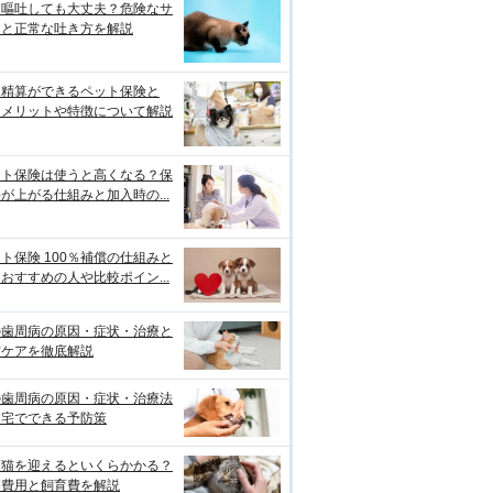
は嘔吐しても大丈夫？危険なサ
ンと正常な吐き方を解説
口精算ができるペット保険と
？メリットや特徴について解説
ット保険は使うと高くなる？保
が上がる仕組みと加入時の...
ト保険 100％補償の仕組みと
おすすめの人や比較ポイン...
の歯周病の原因・症状・治療と
防ケアを徹底解説
の歯周病の原因・症状・治療法
自宅でできる予防策
護猫を迎えるといくらかかる？
期費用と飼育費を解説