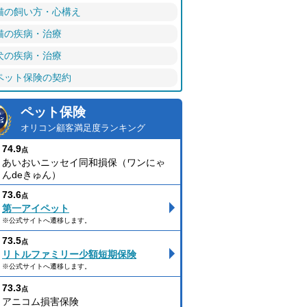
猫の飼い方・心構え
猫の疾病・治療
犬の疾病・治療
ペット保険の契約
ペット保険
オリコン顧客満足度ランキング
74.9
点
あいおいニッセイ同和損保（ワンにゃ
んdeきゅん）
73.6
点
第一アイペット
※公式サイトへ遷移します。
73.5
点
リトルファミリー少額短期保険
※公式サイトへ遷移します。
73.3
点
アニコム損害保険