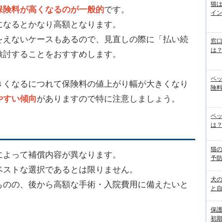
猫
保険料が高くなるのが一般的
です。
イ
になるとかなり高額となります。
をえないケースもあるので、見直しの際に「払い続
窓
は
検討することをおすすめします。
ペ
きくなるにつれて保険料の値上がり幅が大きくなり
険料
やすい傾向
がありますので特に注意しましょう。
ペッ
は？
猫
によって補償内容が異なります。
予
ベストな選択であるとは限りません。
犬
ものの、後から高額な手術・入院費用に備えたいと
と
。
保
初