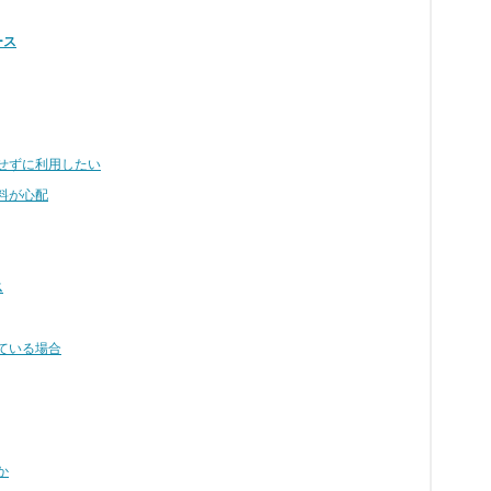
ース
せずに利用したい
料が心配
ス
ている場合
か