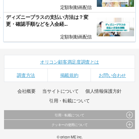
定額制動画配信
ディズニープラスの支払い方法は？変
更・確認手順などを入会経...
定額制動画配信
オリコン顧客満足度調査とは
調査方法
掲載規約
お問い合わせ
会社概要
当サイトについて
個人情報保護方針
引用・転載について
引用・転載について
クッキーの使用について
当サイトで公開されている情報（文字、写真、イラスト、画像データ等）及びこれらの配
置・編集および構造などについての著作権は株式会社oricon MEに帰属しております。
このサイトでは Cookie を使用して、ユーザーに合わせたコンテンツや広告の表示、ソーシャ
© oricon ME inc.
これらの情報を権利者の許可なく無断転載・複製などの二次利用を行うことは固く禁じてお