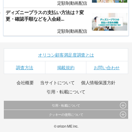
定額制動画配信
ディズニープラスの支払い方法は？変
更・確認手順などを入会経...
定額制動画配信
オリコン顧客満足度調査とは
調査方法
掲載規約
お問い合わせ
会社概要
当サイトについて
個人情報保護方針
引用・転載について
引用・転載について
クッキーの使用について
当サイトで公開されている情報（文字、写真、イラスト、画像データ等）及びこれらの配
置・編集および構造などについての著作権は株式会社oricon MEに帰属しております。
このサイトでは Cookie を使用して、ユーザーに合わせたコンテンツや広告の表示、ソーシャ
© oricon ME inc.
これらの情報を権利者の許可なく無断転載・複製などの二次利用を行うことは固く禁じてお
ル メディア機能の提供、広告の表示回数やクリック数の測定を行っています。
ります。