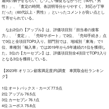
週間の猶予をもらい、しつこい催促もなかった（50代・男
性）」、「査定の時間、各説明等分かりやすく、対応が丁寧
だった（60代以上・男性）」といったコメントが良い点とし
て寄せられている。
なお2位の【アップル】は、評価項目別「担当者の接客
力」、「査定」、「売却サポート」で2位、「売却手続き」点
で3位と全項目TOP3入り。部門別では、地域別「東海」で1
位、車種別「輸入車」では2019年から5年連続の1位を獲得し
た。3位の【カーセブン】は、評価項目別全4項目でTOP3入り
となる3位を獲得している。
【2023年 オリコン顧客満足度(R)調査 車買取会社ランキン
グ】
1位 オートバックス・カーズ 77.5点
2位 アップル 76.5点
3位 カーセブン 76.1点
4位 ユーポス 75.8点