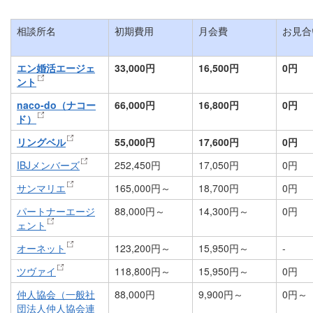
相談所名
初期費用
月会費
お見合
エン婚活エージェ
33,000円
16,500円
0円
ント
naco-do（ナコー
66,000円
16,800円
0円
ド）
リングベル
55,000円
17,600円
0円
IBJメンバーズ
252,450円
17,050円
0円
サンマリエ
165,000円～
18,700円
0円
パートナーエージ
88,000円～
14,300円～
0円
ェント
オーネット
123,200円～
15,950円～
-
ツヴァイ
118,800円～
15,950円～
0円
仲人協会（一般社
88,000円
9,900円～
0円～
団法人仲人協会連