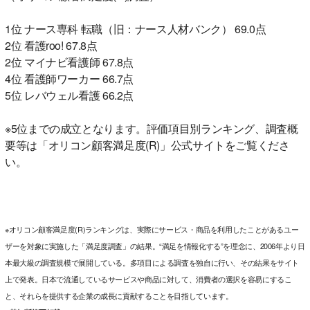
1位 ナース専科 転職（旧：ナース人材バンク） 69.0点
2位 看護roo! 67.8点
2位 マイナビ看護師 67.8点
4位 看護師ワーカー 66.7点
5位 レバウェル看護 66.2点
※5位までの成立となります。評価項目別ランキング、調査概
要等は「オリコン顧客満足度(R)」公式サイトをご覧くださ
い。
※オリコン顧客満足度(R)ランキングは、実際にサービス・商品を利用したことがあるユー
ザーを対象に実施した「満足度調査」の結果。“満足を情報化する”を理念に、2006年より日
本最大級の調査規模で展開している。多項目による調査を独自に行い、その結果をサイト
上で発表。日本で流通しているサービスや商品に対して、消費者の選択を容易にするこ
と、それらを提供する企業の成長に貢献することを目指しています。