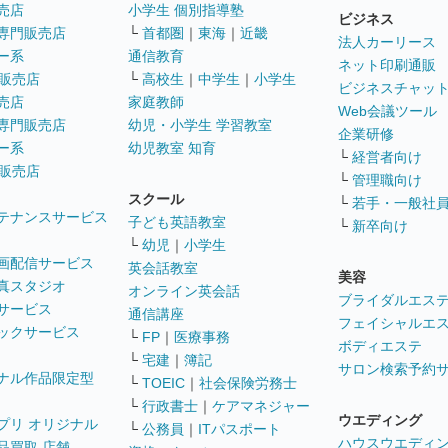
売店
小学生 個別指導塾
ビジネス
専門販売店
└
首都圏
｜
東海
｜
近畿
法人カーリース
ー系
通信教育
ネット印刷通販
販売店
└
高校生
｜
中学生
｜
小学生
ビジネスチャッ
売店
家庭教師
Web会議ツール
専門販売店
幼児・小学生 学習教室
企業研修
ー系
幼児教室 知育
└
経営者向け
販売店
└
管理職向け
スクール
└
若手・一般社
テナンスサービス
子ども英語教室
└
新卒向け
└
幼児
｜
小学生
画配信サービス
英会話教室
美容
真スタジオ
オンライン英会話
ブライダルエス
サービス
通信講座
フェイシャルエ
ックサービス
└
FP
｜
医療事務
ボディエステ
└
宅建
｜
簿記
サロン検索予約
ナル作品限定型
└
TOEIC
｜
社会保険労務士
└
行政書士
｜
ケアマネジャー
ウエディング
プリ オリジナル
└
公務員
｜
ITパスポート
ハウスウエディ
品買取 店舗