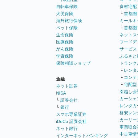
自転車保険
食材宅配
火災保険
└
首都圏
海外旅行保険
ミールキ
ペット保険
└
首都圏
生命保険
ネットス
医療保険
フードデ
がん保険
サービス
学資保険
ふるさと
保険相談ショップ
トランク
└
レンタ
└
コンテ
金融
└
宅配型
ネット証券
引越し会
NISA
カーシェ
└
証券会社
レンタカ
└
銀行
格安レン
スマホ専業証券
カーリー
iDeCo 証券会社
車買取会
ネット銀行
中古車情
インターネットバンキング