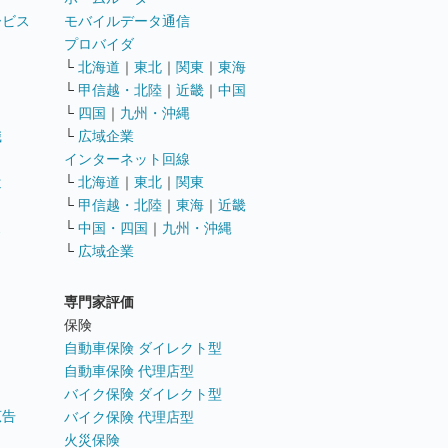
ービス
モバイルデータ通信
ト
プロバイダ
└
北海道
｜
東北
｜
関東
｜
東海
└
甲信越・北陸
｜
近畿
｜
中国
└
四国
｜
九州・沖縄
職
└
広域企業
インターネット回線
遣
└
北海道
｜
東北
｜
関東
└
甲信越・北陸
｜
東海
｜
近畿
ス
└
中国・四国
｜
九州・沖縄
└
広域企業
専門家評価
ト
保険
自動車保険 ダイレクト型
自動車保険 代理店型
バイク保険 ダイレクト型
広告
バイク保険 代理店型
火災保険