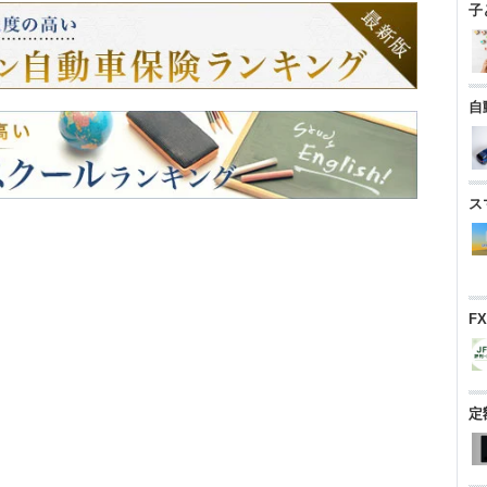
子
自
ス
F
定