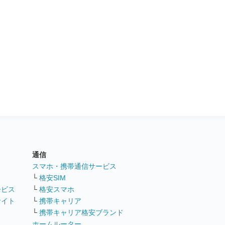
通信
ト
スマホ・携帯通信サービス
└
格安SIM
ービス
└
格安スマホ
サイト
└
携帯キャリア
└
携帯キャリア格安ブランド
ホームルーター