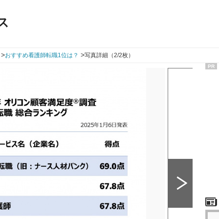
ス
>
>
おすすめ看護師転職1位は？
写真詳細（2/2枚）
PR