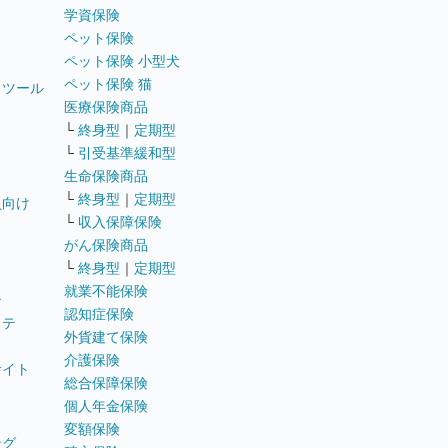
学資保険
ペット保険
ペット保険 小型犬
ペット保険 猫
トツール
医療保険商品
└
終身型
｜
定期型
└
引受基準緩和型
生命保険商品
└
終身型
｜
定期型
員向け
└
収入保障保険
がん保険商品
└
終身型
｜
定期型
就業不能保険
テ
認知症保険
ステ
外貨建て保険
介護保険
サイト
総合保障保険
個人年金保険
変額保険
ング