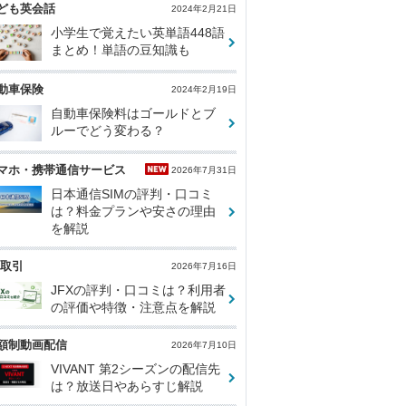
ども英会話
2024年2月21日
小学生で覚えたい英単語448語
まとめ！単語の豆知識も
動車保険
2024年2月19日
自動車保険料はゴールドとブ
ルーでどう変わる？
マホ・携帯通信サービス
2026年7月31日
日本通信SIMの評判・口コミ
は？料金プランや安さの理由
を解説
X取引
2026年7月16日
JFXの評判・口コミは？利用者
の評価や特徴・注意点を解説
額制動画配信
2026年7月10日
VIVANT 第2シーズンの配信先
は？放送日やあらすじ解説