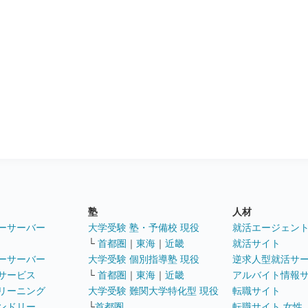
塾
人材
ーサーバー
大学受験 塾・予備校 現役
就活エージェン
└
首都圏
｜
東海
｜
近畿
就活サイト
ーサーバー
大学受験 個別指導塾 現役
逆求人型就活サ
サービス
└
首都圏
｜
東海
｜
近畿
アルバイト情報
リーニング
大学受験 難関大学特化型 現役
転職サイト
ンドリー
└
首都圏
転職サイト 女性