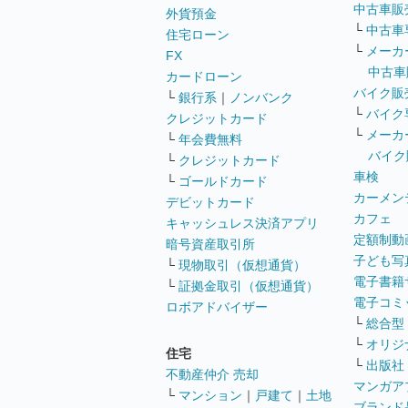
中古車販
外貨預金
└
中古車
住宅ローン
└
メーカ
FX
中古車
カードローン
バイク販
└
銀行系
｜
ノンバンク
└
バイク
クレジットカード
└
メーカ
└
年会費無料
バイク
└
クレジットカード
車検
└
ゴールドカード
カーメン
デビットカード
カフェ
キャッシュレス決済アプリ
定額制動
暗号資産取引所
子ども写
└
現物取引（仮想通貨）
電子書籍
└
証拠金取引（仮想通貨）
電子コミ
ロボアドバイザー
└
総合型
└
オリジ
住宅
└
出版社
不動産仲介 売却
マンガア
└
マンション
｜
戸建て
｜
土地
ブランド