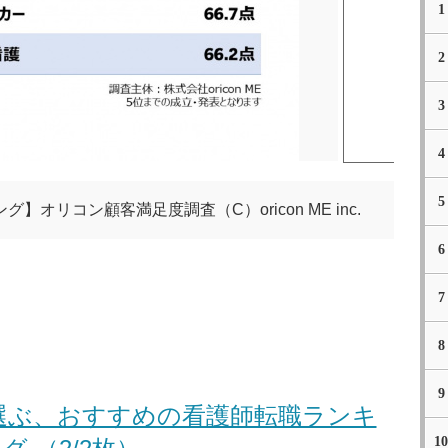
1
2
3
4
5
オリコン顧客満足度調査（C）oricon ME inc.
6
7
8
9
選ぶ、おすすめの看護師転職ランキ
10