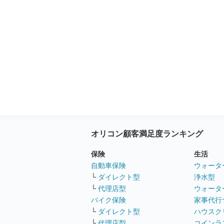
オリコン顧客満足度ランキング
保険
生活
自動車保険
ウォータ
└
ダイレクト型
浄水型
└
代理店型
ウォータ
バイク保険
家事代行
└
ダイレクト型
ハウスク
└
代理店型
コインラ