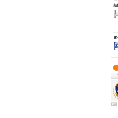
結
電
PR