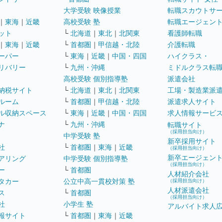
大学受験 映像授業
転職スカウトサ
｜
東海
｜
近畿
高校受験 塾
転職エージェン
ット
└
北海道
｜
東北
｜
北関東
看護師転職
｜
東海
｜
近畿
└
首都圏
｜
甲信越・北陸
介護転職
ーパー
└
東海
｜
近畿
｜
中国・四国
ハイクラス・
リバリー
└
九州・沖縄
ミドルクラス転
高校受験 個別指導塾
派遣会社
納税サイト
└
北海道
｜
東北
｜
北関東
工場・製造業派
ルーム
└
首都圏
｜
甲信越・北陸
派遣求人サイト
ル収納スペース
└
東海
｜
近畿
｜
中国・四国
求人情報サービ
ナ
└
九州・沖縄
転職サイト
（採用担当向け）
中学受験 塾
新卒採用サイト
社
└
首都圏
｜
東海
｜
近畿
（採用担当向け）
新卒エージェン
アリング
中学受験 個別指導塾
（採用担当向け）
ー
└
首都圏
人材紹介会社
タカー
公立中高一貫校対策 塾
（採用担当向け）
人材派遣会社
ス
└
首都圏
（採用担当向け）
社
小学生 塾
アルバイト求人
報サイト
└
首都圏
｜
東海
｜
近畿