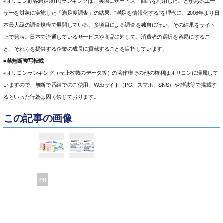
※オリコン顧客満足度(R)ランキングは、実際にサービス・商品を利用したことがあるユー
ザーを対象に実施した「満足度調査」の結果。“満足を情報化する”を理念に、2006年より日
本最大級の調査規模で展開している。多項目による調査を独自に行い、その結果をサイト
上で発表。日本で流通しているサービスや商品に対して、消費者の選択を容易にするこ
と、それらを提供する企業の成長に貢献することを目指しています。
■禁無断複写転載
※オリコンランキング（売上枚数のデータ等）の著作権その他の権利はオリコンに帰属して
いますので、無断で番組でのご使用、Webサイト（PC、スマホ、SNS）や雑誌等で掲載す
るといった行為は固く禁じております。
この記事の画像
PR