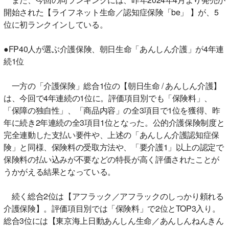
開始された【ライフネット生命／認知症保険「be」 】が、5
位に初ランクインしている。
●FP40人が選ぶ介護保険、朝日生命「あんしん介護」が4年連
続1位
一方の「介護保険」総合1位の【朝日生命 / あんしん介護】
は、今回で4年連続の1位に。評価項目別でも「保険料」、
「保障の独自性」、「商品内容」の全3項目で1位を獲得、昨
年に続き2年連続の全3項目1位となった。公的介護保険制度と
完全連動した支払い要件や、上述の「あんしん介護認知症保
険」と同様、保険料の受取方法や、「要介護1」以上の認定で
保険料の払い込みが不要などの特長が高く評価されたことが
うかがえる結果となっている。
続く総合2位は【アフラック／アフラックのしっかり頼れる
介護保険】。評価項目別では「保険料」で2位とTOP3入り。
総合3位には【東京海上日動あんしん生命／あんしんねんきん