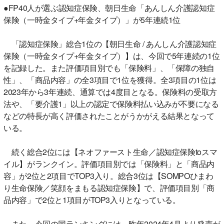
●FP40人が選ぶ認知症保険、朝日生命「あんしん介護認知症
保険（一時金タイプ+年金タイプ）」が5年連続1位
「認知症保険」総合1位の【朝日生命 / あんしん介護認知症
保険（一時金タイプ+年金タイプ）】は、今回で5年連続の1位
を記録した。また評価項目別でも「保険料」、「保障の独自
性」、「商品内容」の全3項目で1位を獲得。全3項目の1位は
2023年から3年連続、通算では4度目となる。保険料の受取方
法や、「要介護1」以上の認定で保険料払い込みが不要になる
などの特長が高く評価されたことがうかがえる結果となって
いる。
続く総合2位には【ネオファースト生命／認知症保険toスマ
イル】がランクイン。評価項目別では「保険料」と「商品内
容」が2位と2項目でTOP3入り。総合3位は【SOMPOひまわ
り生命保険／笑顔をまもる認知症保険】で、評価項目別「商
品内容」で2位と1項目がTOP3入りとなっている。
また、今回の同ランキングには、昨年2024年4月より発売が