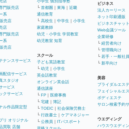
売店
小学生 個別指導塾
ビジネス
専門販売店
└
首都圏
｜
東海
｜
近畿
法人カーリース
ー系
通信教育
ネット印刷通販
販売店
└
高校生
｜
中学生
｜
小学生
ビジネスチャッ
売店
家庭教師
Web会議ツール
専門販売店
幼児・小学生 学習教室
企業研修
ー系
幼児教室 知育
└
経営者向け
販売店
└
管理職向け
スクール
└
若手・一般社
テナンスサービス
子ども英語教室
└
新卒向け
└
幼児
｜
小学生
画配信サービス
英会話教室
美容
真スタジオ
オンライン英会話
ブライダルエス
サービス
通信講座
フェイシャルエ
ックサービス
└
FP
｜
医療事務
ボディエステ
└
宅建
｜
簿記
サロン検索予約
ナル作品限定型
└
TOEIC
｜
社会保険労務士
└
行政書士
｜
ケアマネジャー
ウエディング
プリ オリジナル
└
公務員
｜
ITパスポート
ハウスウエディ
品買取 店舗
資格スクール