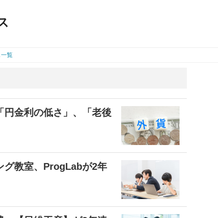
ス
ス一覧
「円金利の低さ」、「老後
教室、ProgLabが2年