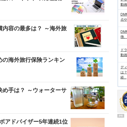
動画サ
DM
点
償内容の最多は？ ～海外旅
DM
徴
ド
動画
めの海外旅行保険ランキン
デ
は
経...
決め手は？ ～ウォーターサ
PR
のロボアドバイザー5年連続1位