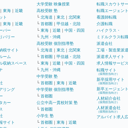
大学受験 映像授業
転職スカウトサ
｜
東海
｜
近畿
高校受験 塾
転職エージェン
ット
└
北海道
｜
東北
｜
北関東
看護師転職
｜
東海
｜
近畿
└
首都圏
｜
甲信越・北陸
介護転職
ーパー
└
東海
｜
近畿
｜
中国・四国
ハイクラス・
リバリー
└
九州・沖縄
ミドルクラス転
高校受験 個別指導塾
派遣会社
納税サイト
└
北海道
｜
東北
｜
北関東
工場・製造業派
ルーム
└
首都圏
｜
甲信越・北陸
派遣求人サイト
ル収納スペース
└
東海
｜
近畿
｜
中国・四国
求人情報サービ
ナ
└
九州・沖縄
転職サイト
（採用担当向け）
中学受験 塾
新卒採用サイト
社
└
首都圏
｜
東海
｜
近畿
（採用担当向け）
新卒エージェン
アリング
中学受験 個別指導塾
（採用担当向け）
ー
└
首都圏
人材紹介会社
タカー
公立中高一貫校対策 塾
（採用担当向け）
人材派遣会社
ス
└
首都圏
（採用担当向け）
社
小学生 塾
アルバイト求人
報サイト
└
首都圏
｜
東海
｜
近畿