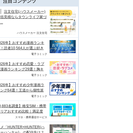
注目コンテンツ
注文住宅(ハウスメーカー)
一括見積ならタウンライフ家づ
..
ハウスメーカー 注文住宅
026年】おすすめ漫画ランキ
！読者10,564人が選ぶ好き
電子コミック
026年】おすすめ恋愛・ラブ
漫画ランキング29選！胸キ
電子コミック
026年】おすすめ少年漫画ラ
ング64選！王道から個性派
電子コミック
0,883名調査】格安SIM・携帯
ャリアおすすめ比較｜満足度
スマホ・携帯通信サービス
メ「HUNTER×HUNTER(ハ
ーハンター)」の配信先は？