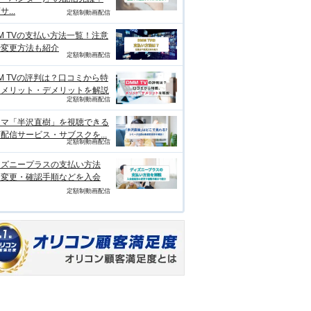
...
定額制動画配信
M TVの支払い方法一覧！注意
や変更方法も紹介
定額制動画配信
M TVの評判は？口コミから特
、メリット・デメリットを解説
定額制動画配信
ラマ「半沢直樹」を視聴できる
配信サービス・サブスクを...
定額制動画配信
ィズニープラスの支払い方法
？変更・確認手順などを入会
定額制動画配信