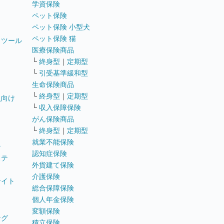
学資保険
ペット保険
ペット保険 小型犬
ペット保険 猫
トツール
医療保険商品
└
終身型
｜
定期型
└
引受基準緩和型
生命保険商品
└
終身型
｜
定期型
員向け
└
収入保障保険
がん保険商品
└
終身型
｜
定期型
就業不能保険
テ
認知症保険
ステ
外貨建て保険
介護保険
サイト
総合保障保険
個人年金保険
変額保険
ング
積立保険