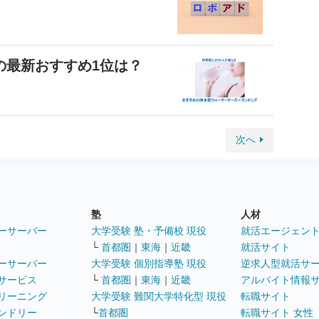
の最新おすすめ1位は？
次へ
塾
人材
ーサーバー
大学受験 塾・予備校 現役
就活エージェン
└
首都圏
｜
東海
｜
近畿
就活サイト
ーサーバー
大学受験 個別指導塾 現役
逆求人型就活サ
サービス
└
首都圏
｜
東海
｜
近畿
アルバイト情報
リーニング
大学受験 難関大学特化型 現役
転職サイト
ンドリー
└
首都圏
転職サイト 女性