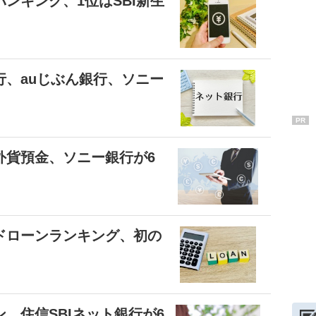
ンキング、1位はSBI新生
行、auじぶん銀行、ソニー
PR
外貨預金、ソニー銀行が6
ドローンランキング、初の
、住信SBIネット銀行が6