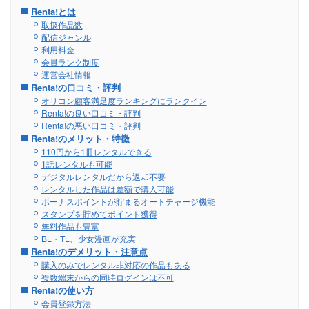
Renta!とは
取扱作品数
配信ジャンル
利用料金
会員ランク制度
運営会社情報
Renta!の口コミ・評判
オリコン顧客満足度ランキングにランクイン
Renta!の良い口コミ・評判
Renta!の悪い口コミ・評判
Renta!のメリット・特徴
110円から1冊レンタルできる
1話レンタルも可能
デジタルレンタルだから返却不要
レンタルした作品は差額で購入可能
ボーナスポイントが貯まるオートチャージ機能
スタンプを貯めてポイント獲得
無料作品も豊富
BL・TL、少女漫画が充実
Renta!のデメリット・注意点
購入のみでレンタル非対応の作品もある
複数端末からの同時ログインは不可
Renta!の使い方
会員登録方法