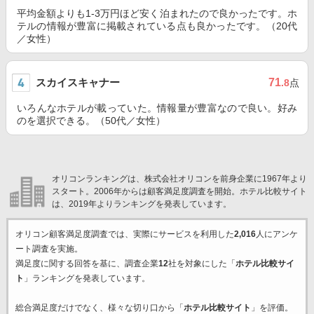
平均金額よりも1-3万円ほど安く泊まれたので良かったです。ホ
テルの情報が豊富に掲載されている点も良かったです。（20代
／女性）
スカイスキャナー
71
.8
点
いろんなホテルが載っていた。情報量が豊富なので良い。好み
のを選択できる。（50代／女性）
オリコンランキングは、株式会社オリコンを前身企業に1967年より
スタート。2006年からは顧客満足度調査を開始。ホテル比較サイト
は、2019年よりランキングを発表しています。
オリコン顧客満足度調査では、実際にサービスを利用した
2,016
人にアンケ
ート調査を実施。
満足度に関する回答を基に、調査企業
12
社を対象にした「
ホテル比較サイ
ト
」ランキングを発表しています。
総合満足度だけでなく、様々な切り口から「
ホテル比較サイト
」を評価。