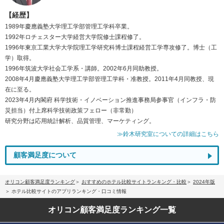
【経歴】
1989年慶應義塾大学理工学部管理工学科卒業。
1992年ロチェスター大学経営大学院修士課程修了。
1996年東京工業大学大学院理工学研究科博士課程経営工学専攻修了。博士（工
学）取得。
1996年筑波大学社会工学系・講師。2002年6月同助教授。
2008年4月慶應義塾大学理工学部管理工学科・准教授。2011年4月同教授、現
在に至る。
2023年4月内閣府 科学技術・イノベーション推進事務局参事官（インフラ・防
災担当）付上席科学技術政策フェロー（非常勤）
研究分野は応用統計解析、品質管理、マーケティング。
≫鈴木研究室についての詳細はこちら
顧客満足度について
オリコン顧客満足度ランキング
おすすめのホテル比較サイトランキング・比較
2024年版
ホテル比較サイトのアプリランキング・口コミ情報
オリコン顧客満足度
ランキング一覧