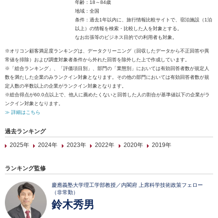
年齢：18～84歳
地域：全国
条件：過去1年以内に、旅行情報比較サイトで、宿泊施設（1泊
以上）の情報を検索・比較した人を対象とする。
なお出張等のビジネス目的での利用者も対象。
※オリコン顧客満足度ランキングは、データクリーニング（回収したデータから不正回答や異
常値を排除）および調査対象者条件から外れた回答を除外した上で作成しています。
※「総合ランキング」、「評価項目別」、部門の「業態別」においては有効回答者数が規定人
数を満たした企業のみランクイン対象となります。その他の部門においては有効回答者数が規
定人数の半数以上の企業がランクイン対象となります。
※総合得点が60.0点以上で、他人に薦めたくないと回答した人の割合が基準値以下の企業がラ
ンクイン対象となります。
≫ 詳細はこちら
過去ランキング
2025年
2024年
2023年
2022年
2020年
2019年
ランキング監修
慶應義塾大学理工学部教授／内閣府 上席科学技術政策フェロー
（非常勤）
鈴木秀男