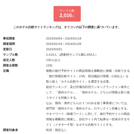
サンプル数
2,016
人
このホテル比較サイトランキングは、オリコンの以下の調査に基づいています。
事前調査
2023/04/03～2024/01/18
調査期間
2024/01/19～2024/01/26
更新日
2024/03/01
サンプル数
2,016人（調査時サンプル数2,406人）
規定人数
100人以上
調査企業数
12社
定義
複数の旅行予約サイトの商品情報を横断的に検索・比較できる
「旅行情報比較サイト」の内、宿泊施設の情報（1泊以上）を
取り扱う「ホテル比較サイト」を運営する企業。
総合ランキング、及び評価項目別ランキングランクイン条件と
して、「国内ホテル」、「海外ホテル」どちらの情報も取り扱
うサイトを対象とする。
なお、国内・海外どちらか１つのみを扱う事業者については、
部門別「国内ホテル・海外ホテル」のランクイン対象とする。
※キーワード（検索ワード）に対して、旅行予約サイトの商品
情報を横断的に検索し、自社サイト内で結果を一括表示するサ
イト（メタサーチ型）をホテル比較サイトとする。
調査対象者
性別：指定なし