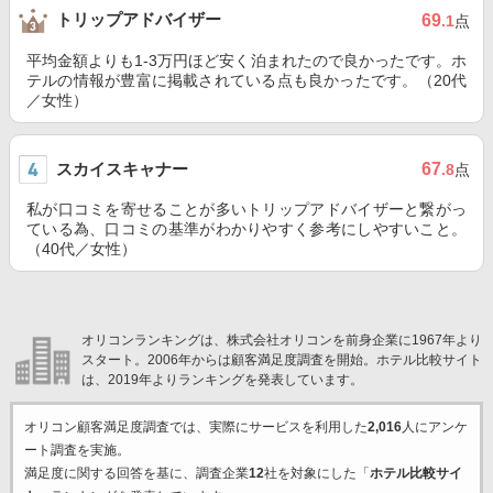
トリップアドバイザー
69
.1
点
平均金額よりも1-3万円ほど安く泊まれたので良かったです。ホ
テルの情報が豊富に掲載されている点も良かったです。（20代
／女性）
スカイスキャナー
67
.8
点
私が口コミを寄せることが多いトリップアドバイザーと繋がっ
ている為、口コミの基準がわかりやすく参考にしやすいこと。
（40代／女性）
オリコンランキングは、株式会社オリコンを前身企業に1967年より
スタート。2006年からは顧客満足度調査を開始。ホテル比較サイト
は、2019年よりランキングを発表しています。
オリコン顧客満足度調査では、実際にサービスを利用した
2,016
人にアンケ
ート調査を実施。
満足度に関する回答を基に、調査企業
12
社を対象にした「
ホテル比較サイ