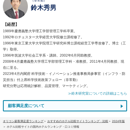
（非常勤）
鈴木秀男
【経歴】
1989年慶應義塾大学理工学部管理工学科卒業。
1992年ロチェスター大学経営大学院修士課程修了。
1996年東京工業大学大学院理工学研究科博士課程経営工学専攻修了。博士（工
学）取得。
1996年筑波大学社会工学系・講師。2002年6月同助教授。
2008年4月慶應義塾大学理工学部管理工学科・准教授。2011年4月同教授、現
在に至る。
2023年4月内閣府 科学技術・イノベーション推進事務局参事官（インフラ・防
災担当）付上席科学技術政策フェロー（非常勤）
研究分野は応用統計解析、品質管理、マーケティング。
≫鈴木研究室についての詳細はこちら
顧客満足度について
オリコン顧客満足度ランキング
おすすめのホテル比較サイトランキング・比較
2024年版
ホテル比較サイトの国内ホテルランキング・口コミ情報