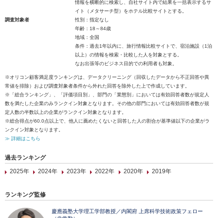
情報を横断的に検索し、自社サイト内で結果を一括表示するサ
イト（メタサーチ型）をホテル比較サイトとする。
調査対象者
性別：指定なし
年齢：18～84歳
地域：全国
条件：過去1年以内に、旅行情報比較サイトで、宿泊施設（1泊
以上）の情報を検索・比較した人を対象とする。
なお出張等のビジネス目的での利用者も対象。
※オリコン顧客満足度ランキングは、データクリーニング（回収したデータから不正回答や異
常値を排除）および調査対象者条件から外れた回答を除外した上で作成しています。
※「総合ランキング」、「評価項目別」、部門の「業態別」においては有効回答者数が規定人
数を満たした企業のみランクイン対象となります。その他の部門においては有効回答者数が規
定人数の半数以上の企業がランクイン対象となります。
※総合得点が60.0点以上で、他人に薦めたくないと回答した人の割合が基準値以下の企業がラ
ンクイン対象となります。
≫ 詳細はこちら
過去ランキング
2025年
2024年
2023年
2022年
2020年
2019年
ランキング監修
慶應義塾大学理工学部教授／内閣府 上席科学技術政策フェロー