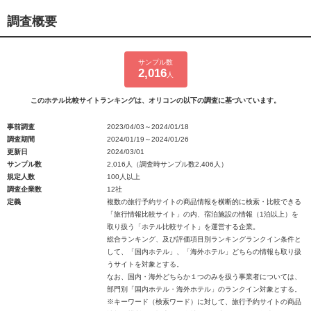
調査概要
サンプル数
2,016
人
このホテル比較サイトランキングは、オリコンの以下の調査に基づいています。
事前調査
2023/04/03～2024/01/18
調査期間
2024/01/19～2024/01/26
更新日
2024/03/01
サンプル数
2,016人（調査時サンプル数2,406人）
規定人数
100人以上
調査企業数
12社
定義
複数の旅行予約サイトの商品情報を横断的に検索・比較できる
「旅行情報比較サイト」の内、宿泊施設の情報（1泊以上）を
取り扱う「ホテル比較サイト」を運営する企業。
総合ランキング、及び評価項目別ランキングランクイン条件と
して、「国内ホテル」、「海外ホテル」どちらの情報も取り扱
うサイトを対象とする。
なお、国内・海外どちらか１つのみを扱う事業者については、
部門別「国内ホテル・海外ホテル」のランクイン対象とする。
※キーワード（検索ワード）に対して、旅行予約サイトの商品