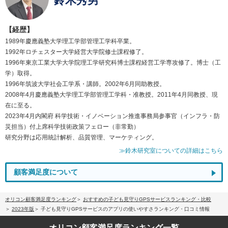
鈴木秀男
【経歴】
1989年慶應義塾大学理工学部管理工学科卒業。
1992年ロチェスター大学経営大学院修士課程修了。
1996年東京工業大学大学院理工学研究科博士課程経営工学専攻修了。博士（工
学）取得。
1996年筑波大学社会工学系・講師。2002年6月同助教授。
2008年4月慶應義塾大学理工学部管理工学科・准教授。2011年4月同教授、現
在に至る。
2023年4月内閣府 科学技術・イノベーション推進事務局参事官（インフラ・防
災担当）付上席科学技術政策フェロー（非常勤）
研究分野は応用統計解析、品質管理、マーケティング。
≫鈴木研究室についての詳細はこちら
顧客満足度について
オリコン顧客満足度ランキング
おすすめの子ども見守りGPSサービスランキング・比較
2023年版
子ども見守りGPSサービスのアプリの使いやすさランキング・口コミ情報
オリコン顧客満足度
ランキング一覧