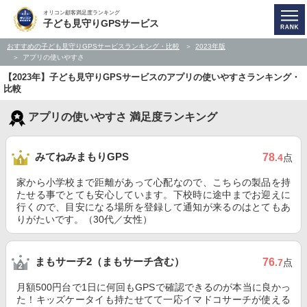
オリコン顧客満足度ランキング
子ども見守りGPSサービス
おすすめの子ども見守りGPSサービスランキング・比較
2023年版
アプリの使いやすさ
【2023年】子ども見守りGPSサービスのアプリの使いやすさランキング・
比較
アプリの使いやすさ 満足度ランキング
みてねみまもりGPS
78
.4
点
家から小学校まで距離があって心配なので、こちらの製品を持
たせる事でとても安心しています。下校時に途中までお迎えに
行くので、目安になる場所を登録して通知が来るのはとてもあ
りがたいです。（30代／女性）
まもサーチ2（まもサーチ含む）
76
.7
点
月額500円台で1日に何回もGPSで確認できるのが本当に良かっ
た！キッズケータイも持たせてて一応イマドコサーチが使える