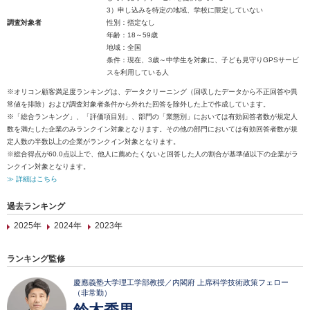
3）申し込みを特定の地域、学校に限定していない
調査対象者
性別：指定なし
年齢：18～59歳
地域：全国
条件：現在、3歳～中学生を対象に、子ども見守りGPSサービ
スを利用している人
※オリコン顧客満足度ランキングは、データクリーニング（回収したデータから不正回答や異
常値を排除）および調査対象者条件から外れた回答を除外した上で作成しています。
※「総合ランキング」、「評価項目別」、部門の「業態別」においては有効回答者数が規定人
数を満たした企業のみランクイン対象となります。その他の部門においては有効回答者数が規
定人数の半数以上の企業がランクイン対象となります。
※総合得点が60.0点以上で、他人に薦めたくないと回答した人の割合が基準値以下の企業がラ
ンクイン対象となります。
≫ 詳細はこちら
過去ランキング
2025年
2024年
2023年
ランキング監修
慶應義塾大学理工学部教授／内閣府 上席科学技術政策フェロー
（非常勤）