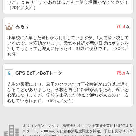
けど、まもサーチがあればほとんど使う場面がなくて良い！
（20代／女性）
みもり
76
.4
点
小学校に入学した当初から利用していますが、1人で登下校して
いるので、大変助かります。天気や体調が悪い日等はボタンを
押してもらってお迎えに行ったり、非常に便利です。（30代／
女性）
GPS BoT／BoTトーク
75
.9
点
先生の采配により、息子のクラスだけ下校時刻が15分以上遅く
なることがありました。学校と自宅に距離があるため、遅いと
心配になりますが、学校を出発した時点で通知が来るので、安
心していられます。（50代／女性）
オリコンランキングは、株式会社オリコンを前身企業に1967年より
スタート。2006年からは顧客満足度調査を開始。子ども見守りGPS