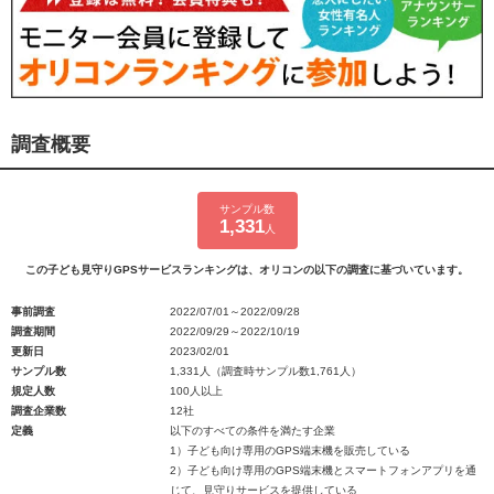
調査概要
サンプル数
1,331
人
この子ども見守りGPSサービスランキングは、オリコンの以下の調査に基づいています。
事前調査
2022/07/01～2022/09/28
調査期間
2022/09/29～2022/10/19
更新日
2023/02/01
サンプル数
1,331人（調査時サンプル数1,761人）
規定人数
100人以上
調査企業数
12社
定義
以下のすべての条件を満たす企業
1）子ども向け専用のGPS端末機を販売している
2）子ども向け専用のGPS端末機とスマートフォンアプリを通
じて、見守りサービスを提供している