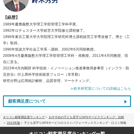
鈴木秀男
【経歴】
1989年慶應義塾大学理工学部管理工学科卒業。
1992年ロチェスター大学経営大学院修士課程修了。
1996年東京工業大学大学院理工学研究科博士課程経営工学専攻修了。博士（工
学）取得。
1996年筑波大学社会工学系・講師。2002年6月同助教授。
2008年4月慶應義塾大学理工学部管理工学科・准教授。2011年4月同教授、現
在に至る。
2023年4月内閣府 科学技術・イノベーション推進事務局参事官（インフラ・防
災担当）付上席科学技術政策フェロー（非常勤）
研究分野は応用統計解析、品質管理、マーケティング。
≫鈴木研究室についての詳細はこちら
顧客満足度について
オリコン顧客満足度ランキング
おすすめの子ども見守りGPSサービスランキング・比較
2023年版
子ども見守りGPSサービスのコストパフォーマンスランキング・口コミ情報
オリコン顧客満足度
ランキング一覧