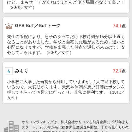
けど、まもサーチがあればほとんど使う場面がなくて良い！
（20代／女性）
GPS BoT／BoTトーク
74
.1
点
先生の采配により、息子のクラスだけ下校時刻が15分以上遅く
なることがありました。学校と自宅に距離があるため、遅いと
心配になりますが、学校を出発した時点で通知が来るので、安
心していられます。（50代／女性）
みもり
72
.7
点
小学校に入学した当初から利用していますが、1人で登下校して
いるので、大変助かります。天気や体調が悪い日等はボタンを
押してもらってお迎えに行ったり、非常に便利です。（30代／
女性）
オリコンランキングは、株式会社オリコンを前身企業に1967年より
スタート。2006年からは顧客満足度調査を開始。子ども見守りGPS