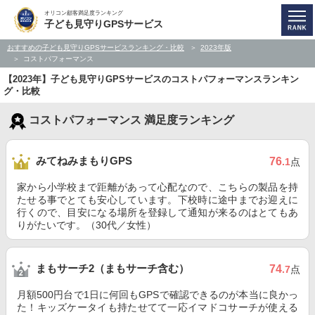
オリコン顧客満足度ランキング
子ども見守りGPSサービス
おすすめの子ども見守りGPSサービスランキング・比較
2023年版
コストパフォーマンス
【2023年】子ども見守りGPSサービスのコストパフォーマンスランキン
グ・比較
コストパフォーマンス 満足度ランキング
みてねみまもりGPS
76
.1
点
家から小学校まで距離があって心配なので、こちらの製品を持
たせる事でとても安心しています。下校時に途中までお迎えに
行くので、目安になる場所を登録して通知が来るのはとてもあ
りがたいです。（30代／女性）
まもサーチ2（まもサーチ含む）
74
.7
点
月額500円台で1日に何回もGPSで確認できるのが本当に良かっ
た！キッズケータイも持たせてて一応イマドコサーチが使える