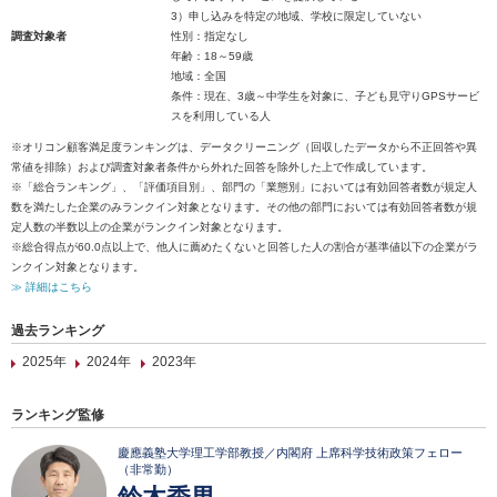
3）申し込みを特定の地域、学校に限定していない
調査対象者
性別：指定なし
年齢：18～59歳
地域：全国
条件：現在、3歳～中学生を対象に、子ども見守りGPSサービ
スを利用している人
※オリコン顧客満足度ランキングは、データクリーニング（回収したデータから不正回答や異
常値を排除）および調査対象者条件から外れた回答を除外した上で作成しています。
※「総合ランキング」、「評価項目別」、部門の「業態別」においては有効回答者数が規定人
数を満たした企業のみランクイン対象となります。その他の部門においては有効回答者数が規
定人数の半数以上の企業がランクイン対象となります。
※総合得点が60.0点以上で、他人に薦めたくないと回答した人の割合が基準値以下の企業がラ
ンクイン対象となります。
≫ 詳細はこちら
過去ランキング
2025年
2024年
2023年
ランキング監修
慶應義塾大学理工学部教授／内閣府 上席科学技術政策フェロー
（非常勤）