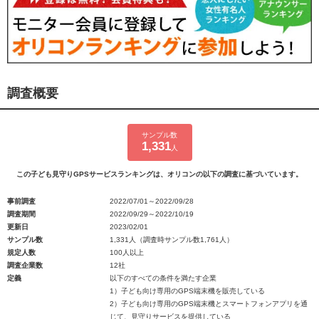
調査概要
サンプル数
1,331
人
この子ども見守りGPSサービスランキングは、オリコンの以下の調査に基づいています。
事前調査
2022/07/01～2022/09/28
調査期間
2022/09/29～2022/10/19
更新日
2023/02/01
サンプル数
1,331人（調査時サンプル数1,761人）
規定人数
100人以上
調査企業数
12社
定義
以下のすべての条件を満たす企業
1）子ども向け専用のGPS端末機を販売している
2）子ども向け専用のGPS端末機とスマートフォンアプリを通
じて、見守りサービスを提供している