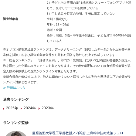
2）子ども向け専用のGPS端末機とスマートフォンアプリを通
じて、見守りサービスを提供している
3）申し込みを特定の地域、学校に限定していない
調査対象者
性別：指定なし
年齢：18～59歳
地域：全国
条件：現在、3歳～中学生を対象に、子ども見守りGPSを利用
している人
※オリコン顧客満足度ランキングは、データクリーニング（回収したデータから不正回答や異
常値を排除）および調査対象者条件から外れた回答を除外した上で作成しています。
※「総合ランキング」、「評価項目別」、部門の「業態別」においては有効回答者数が規定人
数を満たした企業のみランクイン対象となります。その他の部門においては有効回答者数が規
定人数の半数以上の企業がランクイン対象となります。
※総合得点が60.0点以上で、他人に薦めたくないと回答した人の割合が基準値以下の企業がラ
ンクイン対象となります。
≫ 詳細はこちら
過去ランキング
2025年
2024年
2023年
ランキング監修
慶應義塾大学理工学部教授／内閣府 上席科学技術政策フェロー