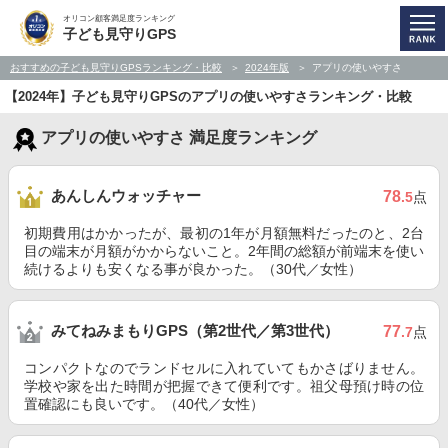
オリコン顧客満足度ランキング
子ども見守りGPS
おすすめの子ども見守りGPSランキング・比較
2024年版
アプリの使いやすさ
【2024年】子ども見守りGPSのアプリの使いやすさランキング・比較
アプリの使いやすさ 満足度ランキング
あんしんウォッチャー
78
.5
点
初期費用はかかったが、最初の1年が月額無料だったのと、2台
目の端末が月額がかからないこと。2年間の総額が前端末を使い
続けるよりも安くなる事が良かった。（30代／女性）
みてねみまもりGPS（第2世代／第3世代）
77
.7
点
コンパクトなのでランドセルに入れていてもかさばりません。
学校や家を出た時間が把握できて便利です。祖父母預け時の位
置確認にも良いです。（40代／女性）