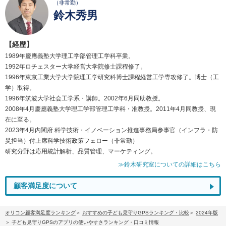
（非常勤）
鈴木秀男
【経歴】
1989年慶應義塾大学理工学部管理工学科卒業。
1992年ロチェスター大学経営大学院修士課程修了。
1996年東京工業大学大学院理工学研究科博士課程経営工学専攻修了。博士（工
学）取得。
1996年筑波大学社会工学系・講師。2002年6月同助教授。
2008年4月慶應義塾大学理工学部管理工学科・准教授。2011年4月同教授、現
在に至る。
2023年4月内閣府 科学技術・イノベーション推進事務局参事官（インフラ・防
災担当）付上席科学技術政策フェロー（非常勤）
研究分野は応用統計解析、品質管理、マーケティング。
≫鈴木研究室についての詳細はこちら
顧客満足度について
オリコン顧客満足度ランキング
おすすめの子ども見守りGPSランキング・比較
2024年版
子ども見守りGPSのアプリの使いやすさランキング・口コミ情報