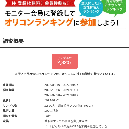
調査概要
サンプル数
2,820
人
この子ども見守りGPSランキングは、オリコンの以下の調査に基づいています。
事前調査
2023/08/15～2023/10/25
調査期間
2023/10/26～2023/11/01
2022/09/29～2022/10/19
更新日
2024/02/01
サンプル数
2,820人（調査時サンプル数3,495人）
規定人数
100人以上
調査企業数
14社
定義
以下のすべての条件を満たす企業
1）子ども向け専用のGPS端末機を販売している