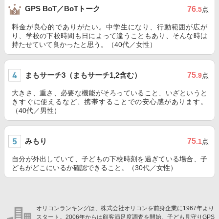
GPS BoT／BoTトーク
76
.5
点
料金が良心的でありがたい。中学生になり、行動範囲が広が
り、学校の下校時間も日によって違うこともあり、そんな時は
持たせていて良かったと思う。（40代／女性）
まもサーチ3（まもサーチ1,2含む）
75
.9
点
大きさ、重さ、必要な機能がそろっていること、いざというと
きすぐに使えるなど、携帯することでの安心感があります。
（40代／男性）
みもり
75
.1
点
自分が外出していて、子どもの下校時刻を過ぎている場合、子
どもがどこにいるか確認できること。（30代／女性）
オリコンランキングは、株式会社オリコンを前身企業に1967年より
スタート。2006年からは顧客満足度調査を開始。子ども見守りGPS