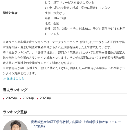
じて、見守りサービスを提供している
3）申し込みを特定の地域、学校に限定していない
調査対象者
性別：指定なし
年齢：18～59歳
地域：全国
条件：現在、3歳～中学生を対象に、子ども見守りGPSを利用
している人
※オリコン顧客満足度ランキングは、データクリーニング（回収したデータから不正回答や異
常値を排除）および調査対象者条件から外れた回答を除外した上で作成しています。
※「総合ランキング」、「評価項目別」、部門の「業態別」においては有効回答者数が規定人
数を満たした企業のみランクイン対象となります。その他の部門においては有効回答者数が規
定人数の半数以上の企業がランクイン対象となります。
※総合得点が60.0点以上で、他人に薦めたくないと回答した人の割合が基準値以下の企業がラ
ンクイン対象となります。
≫ 詳細はこちら
過去ランキング
2025年
2024年
2023年
ランキング監修
慶應義塾大学理工学部教授／内閣府 上席科学技術政策フェロー
（非常勤）