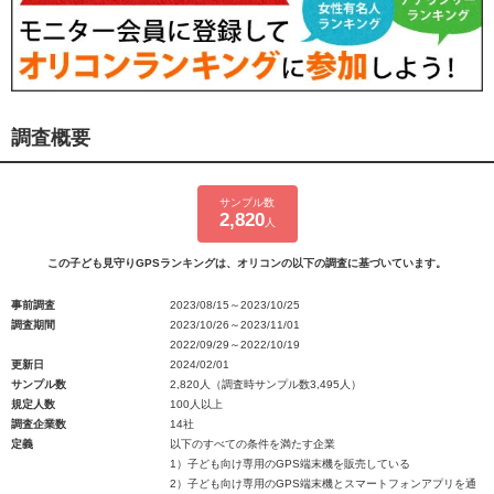
調査概要
サンプル数
2,820
人
この子ども見守りGPSランキングは、オリコンの以下の調査に基づいています。
事前調査
2023/08/15～2023/10/25
調査期間
2023/10/26～2023/11/01
2022/09/29～2022/10/19
更新日
2024/02/01
サンプル数
2,820人（調査時サンプル数3,495人）
規定人数
100人以上
調査企業数
14社
定義
以下のすべての条件を満たす企業
1）子ども向け専用のGPS端末機を販売している
2）子ども向け専用のGPS端末機とスマートフォンアプリを通