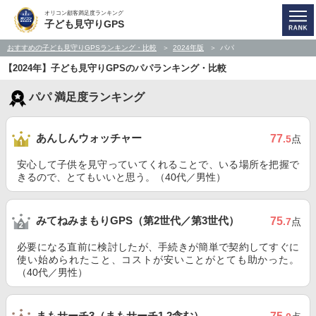
オリコン顧客満足度ランキング
子ども見守りGPS
おすすめの子ども見守りGPSランキング・比較
2024年版
パパ
【2024年】子ども見守りGPSのパパランキング・比較
パパ 満足度ランキング
あんしんウォッチャー
77
.5
点
安心して子供を見守っていてくれることで、いる場所を把握で
きるので、とてもいいと思う。（40代／男性）
みてねみまもりGPS（第2世代／第3世代）
75
.7
点
必要になる直前に検討したが、手続きが簡単で契約してすぐに
使い始められたこと、コストが安いことがとても助かった。
（40代／男性）
まもサーチ3（まもサーチ1,2含む）