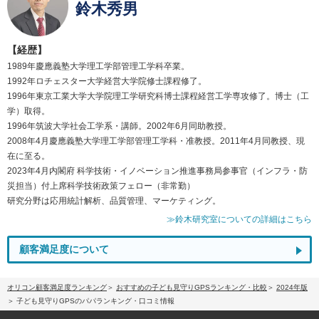
鈴木秀男
【経歴】
1989年慶應義塾大学理工学部管理工学科卒業。
1992年ロチェスター大学経営大学院修士課程修了。
1996年東京工業大学大学院理工学研究科博士課程経営工学専攻修了。博士（工
学）取得。
1996年筑波大学社会工学系・講師。2002年6月同助教授。
2008年4月慶應義塾大学理工学部管理工学科・准教授。2011年4月同教授、現
在に至る。
2023年4月内閣府 科学技術・イノベーション推進事務局参事官（インフラ・防
災担当）付上席科学技術政策フェロー（非常勤）
研究分野は応用統計解析、品質管理、マーケティング。
≫鈴木研究室についての詳細はこちら
顧客満足度について
オリコン顧客満足度ランキング
おすすめの子ども見守りGPSランキング・比較
2024年版
子ども見守りGPSのパパランキング・口コミ情報