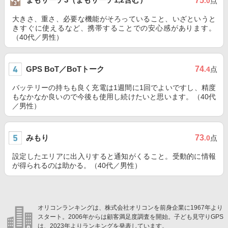
75
.0
点
大きさ、重さ、必要な機能がそろっていること、いざというと
きすぐに使えるなど、携帯することでの安心感があります。
（40代／男性）
GPS BoT／BoTトーク
74
.4
点
バッテリーの持ちも良く充電は1週間に1回でよいですし、精度
もなかなか良いので今後も使用し続けたいと思います。（40代
／男性）
みもり
73
.0
点
設定したエリアに出入りすると通知がくること。受動的に情報
が得られるのは助かる。（40代／男性）
オリコンランキングは、株式会社オリコンを前身企業に1967年より
スタート。2006年からは顧客満足度調査を開始。子ども見守りGPS
は、2023年よりランキングを発表しています。