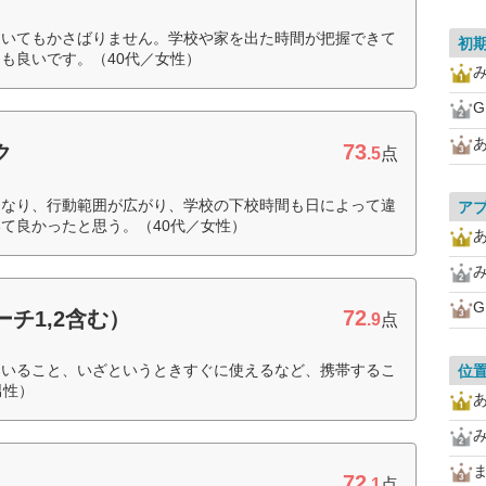
ていてもかさばりません。学校や家を出た時間が把握できて
初
も良いです。（40代／女性）
G
73
ク
.5
点
になり、行動範囲が広がり、学校の下校時間も日によって違
ア
て良かったと思う。（40代／女性）
G
72
チ1,2含む）
.9
点
ていること、いざというときすぐに使えるなど、携帯するこ
位
男性）
72
.1
点