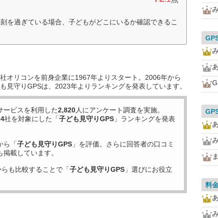
時刻を過ぎている場合、子どもがどこにいるか確認できるこ
GP
オリコンを前身企業に1967年よりスタート。2006年から
G
も見守りGPSは、2023年よりランキングを発表しています。
サービスを利用した
2,820
人にアンケート調査を実施。
GP
14
社を対象にした「
子ども見守りGPS
」ランキングを発表
から「
子ども見守りGPS
」を評価。さらに回答者の口コミ
も掲載しています。
からも比較することで「
子ども見守りGPS
」選びにお役立
料