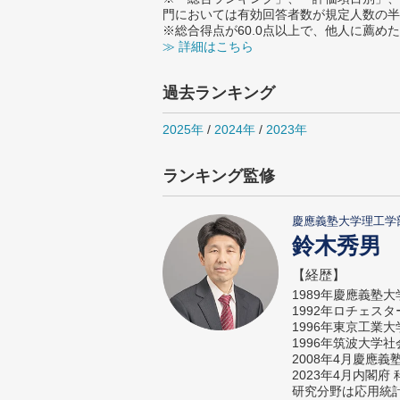
門においては有効回答者数が規定人数の半
※総合得点が60.0点以上で、他人に薦
≫ 詳細はこちら
過去ランキング
2025年
/
2024年
/
2023年
ランキング監修
慶應義塾大学理工学
鈴木秀男
【経歴】
1989年慶應義塾
1992年ロチェス
1996年東京工業
1996年筑波大学
2008年4月慶應
2023年4月内閣
研究分野は応用統