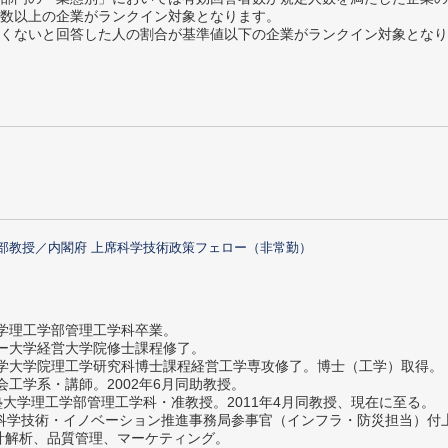
数以上の企業がランクイン対象となります。
めたくないと回答した人の割合が基準値以下の企業がランクイン対象とな
部教授／内閣府 上席科学技術政策フェロー（非常勤）
大学理工学部管理工学科卒業。
ター大学経営大学院修士課程修了。
大学大学院理工学研究科博士課程経営工学専攻修了。博士（工学）取得。
社会工学系・講師。2002年6月同助教授。
義塾大学理工学部管理工学科・准教授。2011年4月同教授、現在に至る。
府 科学技術・イノベーション推進事務局参事官（インフラ・防災担当）
計解析、品質管理、マーケティング。