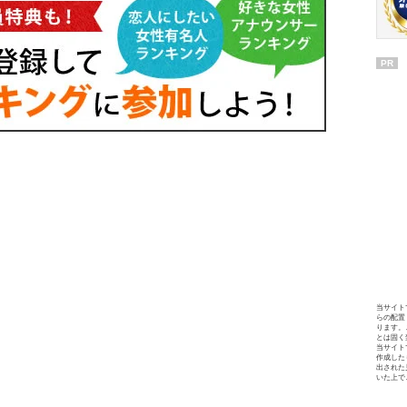
PR
当サイト
らの配置
ります。
とは固く
当サイト
作成した
出された
いた上で