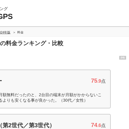
ング
PS
024年版
料金
PSの料金ランキング・比較
PR
75
ー
.9
点
月額無料だったのと、2台目の端末が月額がかからないこ
るよりも安くなる事が良かった。（30代／女性）
74
（第2世代／第3世代）
.6
点