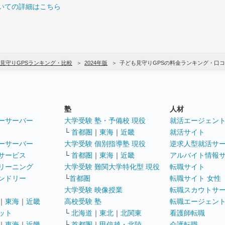
いての詳細はこちら
見守りGPSランキング・比較
2024年版
子ども見守りGPSの料金ランキング・口
塾
人材
ーサーバー
大学受験 塾・予備校 現役
就活エージェン
└
首都圏
｜
東海
｜
近畿
就活サイト
ーサーバー
大学受験 個別指導塾 現役
逆求人型就活サ
サービス
└
首都圏
｜
東海
｜
近畿
アルバイト情報
リーニング
大学受験 難関大学特化型 現役
転職サイト
ンドリー
└
首都圏
転職サイト 女性
大学受験 映像授業
転職スカウトサ
｜
東海
｜
近畿
高校受験 塾
転職エージェン
ット
└
北海道
｜
東北
｜
北関東
看護師転職
｜
東海
｜
近畿
└
首都圏
｜
甲信越・北陸
介護転職