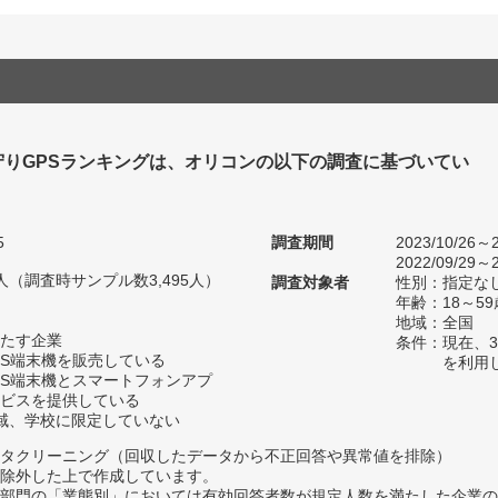
守りGPSランキングは、オリコンの以下の調査に基づいてい
5
調査期間
2023/10/26～2
2022/09/29～2
20人（調査時サンプル数3,495人）
調査対象者
性別：指定な
年齢：18～59
地域：全国
たす企業
条件：現在、
PS端末機を販売している
を利用
PS端末機とスマートフォンアプ
ビスを提供している
域、学校に限定していない
タクリーニング（回収したデータから不正回答や異常値を排除）
除外した上で作成しています。
部門の「業態別」においては有効回答者数が規定人数を満たした企業の