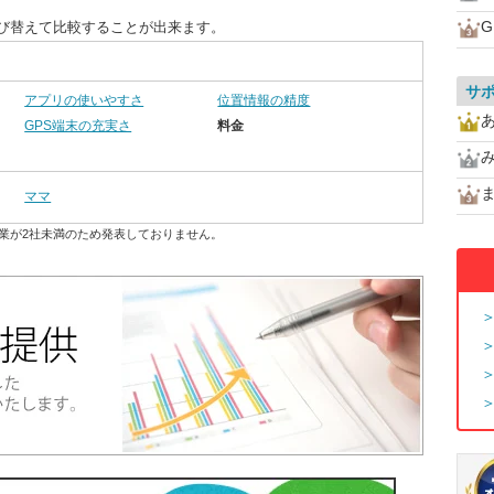
G
並び替えて比較することが出来ます。
サ
アプリの使いやすさ
位置情報の精度
GPS端末の充実さ
料金
ママ
業が2社未満のため発表しておりません。