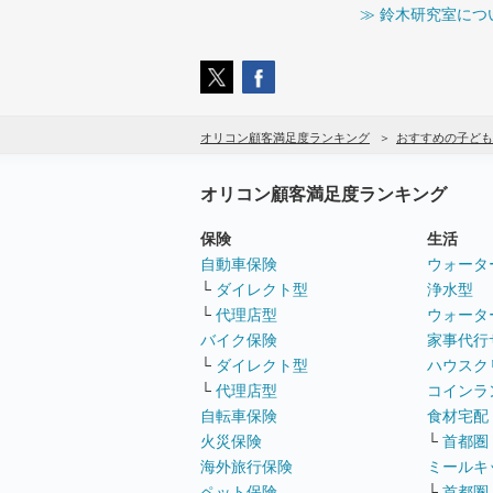
≫ 鈴木研究室につ
オリコン顧客満足度ランキング
おすすめの子ども
オリコン顧客満足度ランキング
保険
生活
自動車保険
ウォータ
└
ダイレクト型
浄水型
└
代理店型
ウォータ
バイク保険
家事代行
└
ダイレクト型
ハウスク
└
代理店型
コインラ
自転車保険
食材宅配
火災保険
└
首都圏
海外旅行保険
ミールキ
ペット保険
└
首都圏