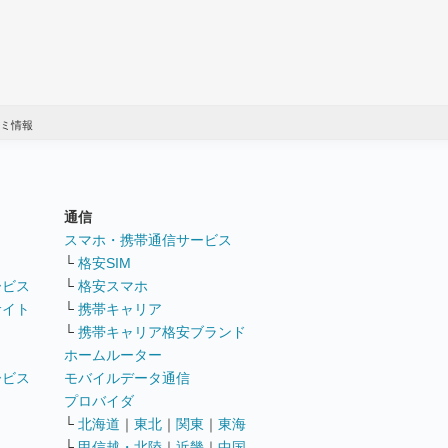
コミ情報
通信
ト
スマホ・携帯通信サービス
└
格安SIM
ービス
└
格安スマホ
サイト
└
携帯キャリア
└
携帯キャリア格安ブランド
ホームルーター
ービス
モバイルデータ通信
ト
プロバイダ
└
北海道
｜
東北
｜
関東
｜
東海
└
甲信越・北陸
｜
近畿
｜
中国