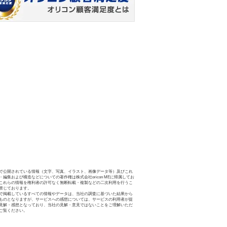
で公開されている情報（文字、写真、イラスト、画像データ等）及びこれ
・編集および構造などについての著作権は株式会社oricon MEに帰属してお
これらの情報を権利者の許可なく無断転載・複製などの二次利用を行うこ
禁じております。
で掲載しているすべての情報やデータは、当社の調査に基づいた結果から
ものとなりますが、サービスへの感想については、サービスの利用者が提
見解・感想となっており、当社の見解・意見ではないことをご理解いただ
ご覧ください。