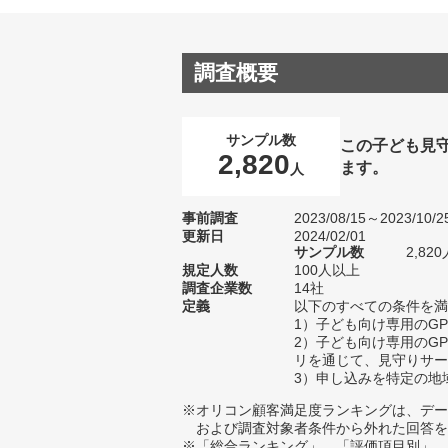
調査概要
サンプル数
この子ども見
2,820
ます。
人
事前調査
2023/08/15～2023/10/2
更新日
2024/02/01
サンプル数
2,8
規定人数
100人以上
調査企業数
14社
定義
以下のすべての条件を満
1）子ども向け専用のG
2）子ども向け専用のG
リを通じて、見守りサー
3）申し込みを特定の地
※オリコン顧客満足度ランキングは、デー
および調査対象者条件から外れた回答を
※「総合ランキング」、「評価項目別」、