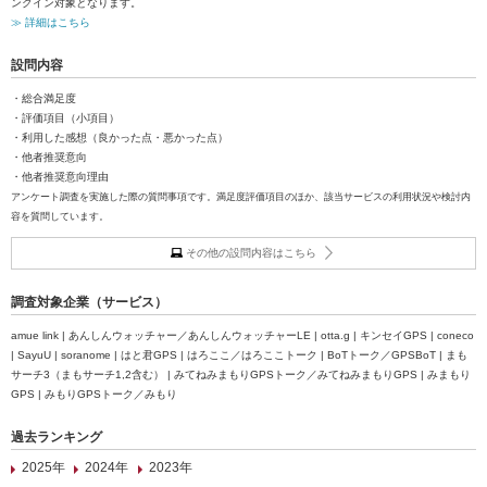
ンクイン対象となります。
≫ 詳細はこちら
設問内容
・総合満足度
・評価項目（小項目）
・利用した感想（良かった点・悪かった点）
・他者推奨意向
・他者推奨意向理由
アンケート調査を実施した際の質問事項です。満足度評価項目のほか、該当サービスの利用状況や検討内
容を質問しています。
その他の設問内容はこちら
調査対象企業（サービス）
amue link | あんしんウォッチャー／あんしんウォッチャーLE | otta.g | キンセイGPS | coneco
| SayuU | soranome | はと君GPS | はろここ／はろここトーク | BoTトーク／GPSBoT | まも
サーチ3（まもサーチ1,2含む） | みてねみまもりGPSトーク／みてねみまもりGPS | みまもり
GPS | みもりGPSトーク／みもり
過去ランキング
2025年
2024年
2023年