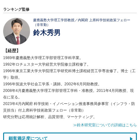
ランキング監修
慶應義塾大学理工学部教授／内閣府 上席科学技術政策フェロー
（非常勤）
鈴木秀男
【経歴】
1989年慶應義塾大学理工学部管理工学科卒業。
1992年ロチェスター大学経営大学院修士課程修了。
1996年東京工業大学大学院理工学研究科博士課程経営工学専攻修了。博士（工
学）取得。
1996年筑波大学社会工学系・講師。2002年6月同助教授。
2008年4月慶應義塾大学理工学部管理工学科・准教授。2011年4月同教授、現
在に至る。
2023年4月内閣府 科学技術・イノベーション推進事務局参事官（インフラ・防
災担当）付上席科学技術政策フェロー（非常勤）
研究分野は応用統計解析、品質管理、マーケティング。
≫鈴木研究室についての詳細はこちら
顧客満足度について