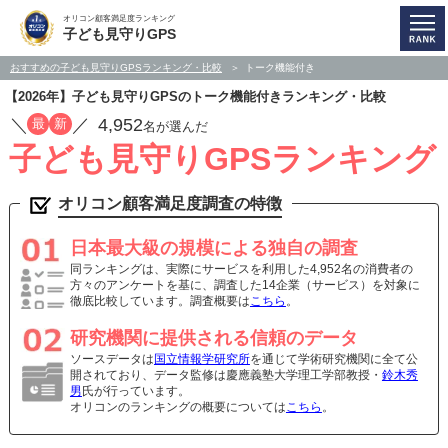
オリコン顧客満足度ランキング
子ども見守りGPS
おすすめの子ども見守りGPSランキング・比較
トーク機能付き
【2026年】子ども見守りGPSのトーク機能付きランキング・比較
／
／
4,952
最
新
名が選んだ
子ども見守りGPSランキング
オリコン顧客満足度調査の特徴
日本最大級の規模による独自の調査
同ランキングは、実際にサービスを利用した4,952名の消費者の
方々のアンケートを基に、調査した14企業（サービス）を対象に
徹底比較しています。調査概要は
こちら
。
研究機関に提供される信頼のデータ
ソースデータは
国立情報学研究所
を通じて学術研究機関に全て公
開されており、データ監修は慶應義塾大学理工学部教授・
鈴木秀
男
氏が行っています。
オリコンのランキングの概要については
こちら
。