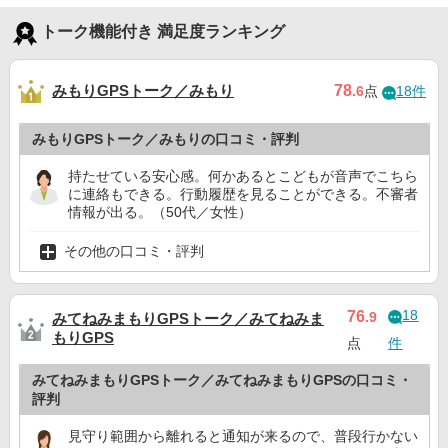
トーク機能付き 満足度ランキング
みもりGPSトーク／みもり
78
.6
点
18件
みもりGPSトーク／みもりの口コミ・評判
持たせている安心感。何かあるとこどもが音声でこちら
に連絡もできる。行動履歴を見ることができる。不審者
情報が出る。（50代／女性）
その他の口コミ・評判
18
76
.9
みてねみまもりGPSトーク／みてねみま
もりGPS
点
件
みてねみまもりGPSトーク／みてねみまもりGPSの口コミ・
評判
見守り範囲から離れると通知が来るので、普段行かない