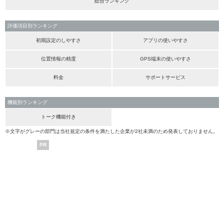
総合ランキング
評価項目別ランキング
初期設定のしやすさ
アプリの使いやすさ
位置情報の精度
GPS端末の使いやすさ
料金
サポートサービス
機能別ランキング
トーク機能付き
※文字がグレーの部門は当社規定の条件を満たした企業が2社未満のため発表しておりません。
PR