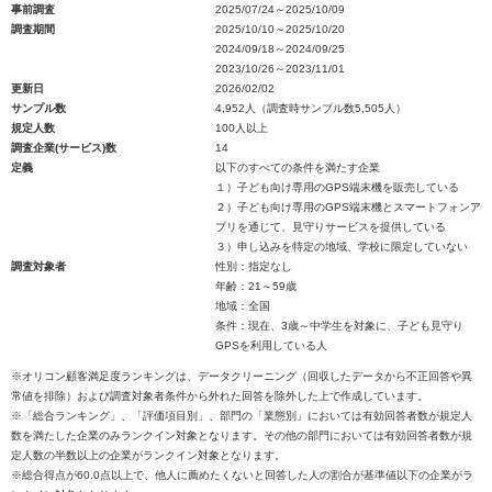
事前調査
2025/07/24～2025/10/09
調査期間
2025/10/10～2025/10/20
2024/09/18～2024/09/25
2023/10/26～2023/11/01
更新日
2026/02/02
サンプル数
4,952人（調査時サンプル数5,505人）
規定人数
100人以上
調査企業(サービス)数
14
定義
以下のすべての条件を満たす企業
１）子ども向け専用のGPS端末機を販売している
２）子ども向け専用のGPS端末機とスマートフォンア
プリを通じて、見守りサービスを提供している
３）申し込みを特定の地域、学校に限定していない
調査対象者
性別：指定なし
年齢：21～59歳
地域：全国
条件：現在、3歳～中学生を対象に、子ども見守り
GPSを利用している人
※オリコン顧客満足度ランキングは、データクリーニング（回収したデータから不正回答や異
常値を排除）および調査対象者条件から外れた回答を除外した上で作成しています。
※「総合ランキング」、「評価項目別」、部門の「業態別」においては有効回答者数が規定人
数を満たした企業のみランクイン対象となります。その他の部門においては有効回答者数が規
定人数の半数以上の企業がランクイン対象となります。
※総合得点が60.0点以上で、他人に薦めたくないと回答した人の割合が基準値以下の企業がラ