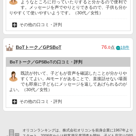
ようなところに行っていたりすると分かるので便利で
す。メッセージを声でやりとりできるので、子供も分か
りやすくて使いやすいようです。（30代／女性）
その他の口コミ・評判
BoTトーク／GPSBoT
76
.0
点
18件
BoTトーク／GPSBoTの口コミ・評判
既読が付いて、子どもが音声を確認したことが分かりや
すくてよい。AIモードがあることで、直接話せない場面
でも即座に子どもにメッセージを返してあげられるのが
よい。（30代／女性）
その他の口コミ・評判
オリコンランキングは、株式会社オリコンを前身企業に1967年より
スタート。2006年からは顧客満足度調査を開始。子ども見守りGPS