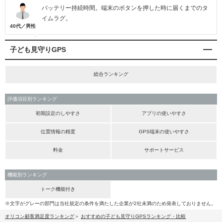
バッテリー持続時間。端末のボタンを押した時に届くまでのタ
イムラグ。
40代／男性
子ども見守りGPS
総合ランキング
評価項目別ランキング
初期設定のしやすさ
アプリの使いやすさ
位置情報の精度
GPS端末の使いやすさ
料金
サポートサービス
機能別ランキング
トーク機能付き
※文字がグレーの部門は当社規定の条件を満たした企業が2社未満のため発表しておりません。
オリコン顧客満足度ランキング
おすすめの子ども見守りGPSランキング・比較