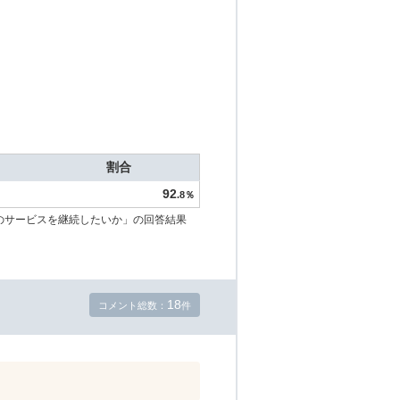
割合
92
.8％
のサービスを継続したいか」の回答結果
18
コメント総数：
件