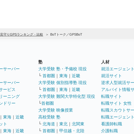
見守りGPSランキング・比較
BoTトーク／GPSBoT
塾
人材
ーサーバー
大学受験 塾・予備校 現役
就活エージェン
└
首都圏
｜
東海
｜
近畿
就活サイト
ーサーバー
大学受験 個別指導塾 現役
逆求人型就活サ
サービス
└
首都圏
｜
東海
｜
近畿
アルバイト情報
リーニング
大学受験 難関大学特化型 現役
転職サイト
ンドリー
└
首都圏
転職サイト 女性
大学受験 映像授業
転職スカウトサ
｜
東海
｜
近畿
高校受験 塾
転職エージェン
ット
└
北海道
｜
東北
｜
北関東
看護師転職
｜
東海
｜
近畿
└
首都圏
｜
甲信越・北陸
介護転職