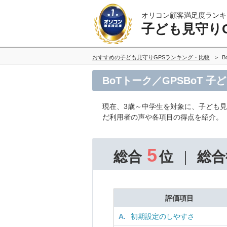
オリコン顧客満足度ランキ
子ども見守りG
おすすめの子ども見守りGPSランキング・比較
B
BoTトーク／GPSBoT 
現在、3歳～中学生を対象に、子ども見
だ利用者の声や各項目の得点を紹介。
5
総合
位
総合
評価項目
A.
初期設定のしやすさ