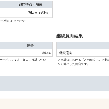
部門得点・順位
76
3
.0点（第
位）
に分類したものです。
継続意向結果
割合
89
継続意向
.8％
サービスを友人・知人に推奨したい
※当調査における「どの程度その企業
から算出した割合です。