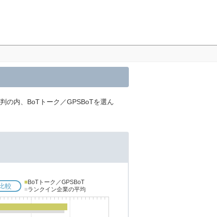
判の内、BoTトーク／GPSBoTを選ん
■
BoTトーク／GPSBoT
比較
■
ランクイン企業の平均