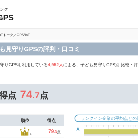
ング
PS
oTトーク／GPSBoT
子ども見守りGPSの評判・口コミ
守りGPSを利用している
4,952人
による、子ども見守りGPS別 比較・評
74
得点
.7
点
ランクイン企業の平均点との
順位
得点
A
79
.3
点