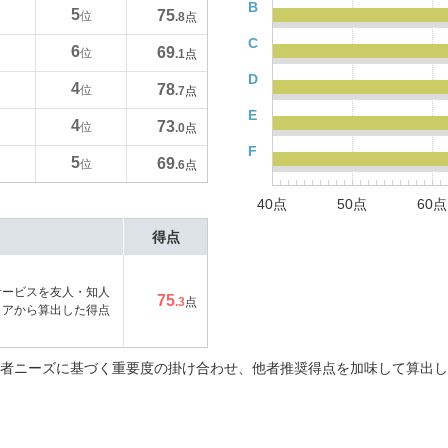
B
5
75
位
.8
点
C
6
69
位
.1
点
D
4
78
位
.7
点
E
4
73
位
.0
点
F
5
69
位
.6
点
40点
50点
60点
得点
サービスを友人・知人
75
.3
点
コアから算出した得点
者ニーズに基づく重要度の掛け合わせ、他者推奨得点を加味して算出し