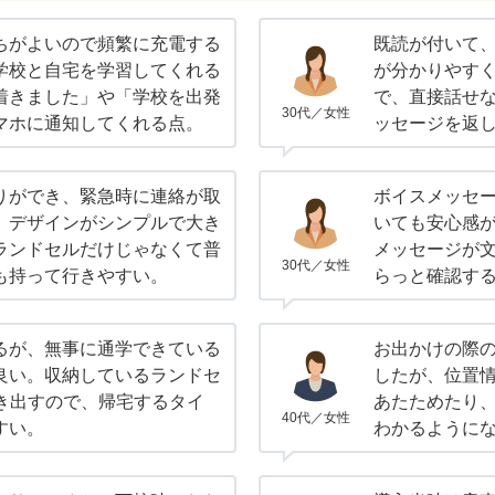
ちがよいので頻繁に充電する
既読が付いて
学校と自宅を学習してくれる
が分かりやすく
着きました」や「学校を出発
で、直接話せ
30代／女性
マホに通知してくれる点。
ッセージを返
りができ、緊急時に連絡が取
ボイスメッセー
。デザインがシンプルで大き
いても安心感
ランドセルだけじゃなくて普
メッセージが
30代／女性
も持って行きやすい。
らっと確認す
るが、無事に通学できている
お出かけの際
良い。収納しているランドセ
したが、位置
動き出すので、帰宅するタイ
あたためたり
40代／女性
すい。
わかるように