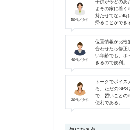
子供が今どのあ
よその家に着く
持たせてない時
50代／女性
帰ることができ
位置情報が比較
合わせたら修正
い年齢でも、ボ
40代／女性
きるので便利。
トークでボイス
ろ。ただのGP
で、習いごとの
30代／女性
便利である。