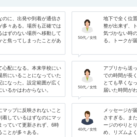
なのに、出発や到着が通信さ
地下で全く位
が多々ある。場所も正確では
整が出来ず、
るはずのない場所へ移動して
気づかない時の
50代／女性
かと焦ってしまったことがあ
る。トークが
て心配になる。本来学校にい
アプリから送
場所にいることになっていた
での時間が長
配になった。設定範囲が広く
とても早くな
50代／女性
にいるかはわからない。
届いた時間が
にマップに反映されないこと
メッセージが
到着しているはずなのにマッ
さすぎる。ま
まっていて更新されず、6時
ージのやりと
40代／女性
ることが多々ある。
め、リズムよ