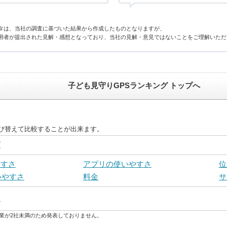
タは、当社の調査に基づいた結果から作成したものとなりますが、
用者が提出された見解・感想となっており、当社の見解・意見ではないことをご理解いただ
子ども見守りGPSランキング トップへ
並び替えて比較することが出来ます。
グ
やすさ
アプリの使いやすさ
位
いやすさ
料金
サ
き
業が2社未満のため発表しておりません。