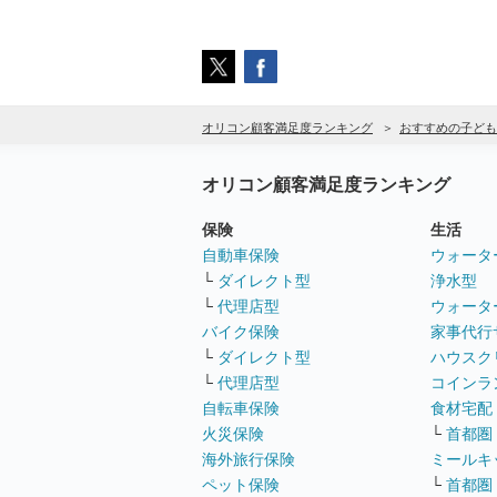
オリコン顧客満足度ランキング
おすすめの子ども
オリコン顧客満足度ランキング
保険
生活
自動車保険
ウォータ
└
ダイレクト型
浄水型
└
代理店型
ウォータ
バイク保険
家事代行
└
ダイレクト型
ハウスク
└
代理店型
コインラ
自転車保険
食材宅配
火災保険
└
首都圏
海外旅行保険
ミールキ
ペット保険
└
首都圏