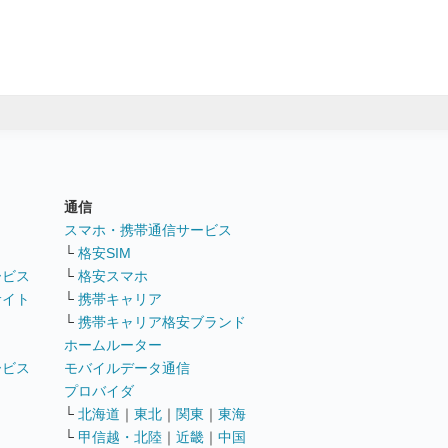
通信
ト
スマホ・携帯通信サービス
└
格安SIM
ービス
└
格安スマホ
サイト
└
携帯キャリア
└
携帯キャリア格安ブランド
ホームルーター
ービス
モバイルデータ通信
ト
プロバイダ
└
北海道
｜
東北
｜
関東
｜
東海
└
甲信越・北陸
｜
近畿
｜
中国