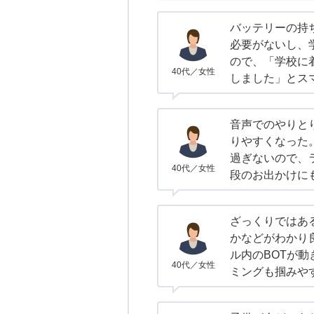
バッテリーの持
必要がないし、
ので、「学校に
40代／女性
しました」とス
音声でのやりと
りやすくなった
過ぎないので、
40代／女性
段のお出かけに
ざっくりではあ
かなどがわかり
ル内のBOTが
40代／女性
ミングも掴みや