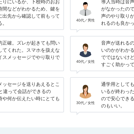
たりにいるか、下校時のおお
導入当時は音声
時間などがわかるため、鍵を
がなかったの
に出先から確認して前もって
声のやり取り
40代／男性
る。
れるのも良か
的正確。ズレが起きても問い
音声が送れる
してくれた。スマホを扱えな
いのかがわか
イスメッセージでやり取りで
でではないけ
40代／女性
すごく助かっ
メッセージを送りあえるとこ
通学用として
Sと違って会話ができるの
いるが終わっ
時や何か伝えたい時にとても
ので安心でき
30代／女性
のもいい。