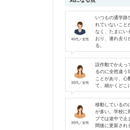
気になる点
いつもの通学路
れていないこと
なく、たまにい
おり、連れ去り
40代／女性
る。
誤作動でかえっ
るのに全然違う
ことがあり、心
30代／女性
て、細かくどこ
移動しているの
が多い。学校に
プでは途中で止
30代／女性
間後に更新され