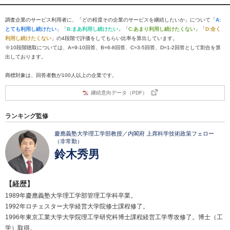
調査企業のサービス利用者に、「どの程度その企業のサービスを継続したいか」について「
A:
とても利用し続けたい
」「
B:まあ利用し続けたい
」「
C:あまり利用し続けたくない
」「
D:全く
利用し続けたくない
」の4段階で評価をしてもらい比率を算出しています。
※10段階聴取については、A=9-10回答、B=6-8回答、C=3-5回答、D=1-2回答として割合を算
出しております。
商標対象は、回答者数が100人以上の企業です。
継続意向データ（PDF）
ランキング監修
慶應義塾大学理工学部教授／内閣府 上席科学技術政策フェロー
（非常勤）
鈴木秀男
【経歴】
1989年慶應義塾大学理工学部管理工学科卒業。
1992年ロチェスター大学経営大学院修士課程修了。
1996年東京工業大学大学院理工学研究科博士課程経営工学専攻修了。博士（工
学）取得。