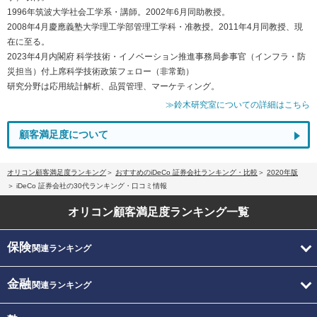
1996年筑波大学社会工学系・講師。2002年6月同助教授。
2008年4月慶應義塾大学理工学部管理工学科・准教授。2011年4月同教授、現
在に至る。
2023年4月内閣府 科学技術・イノベーション推進事務局参事官（インフラ・防
災担当）付上席科学技術政策フェロー（非常勤）
研究分野は応用統計解析、品質管理、マーケティング。
≫鈴木研究室についての詳細はこちら
顧客満足度について
オリコン顧客満足度ランキング
おすすめのiDeCo 証券会社ランキング・比較
2020年版
iDeCo 証券会社の30代ランキング・口コミ情報
オリコン顧客満足度
ランキング一覧
保険
関連ランキング
金融
関連ランキング