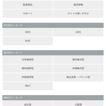
取扱商品
提供情報
サポート
サイトの使いやすさ
年代別ランキング
30代
40代
50代
選択別ランキング
元本確保型
国内株式型
国内債券型
外国株式型
外国債券型
複合資産・バランス型
REIT
属性別ランキング
会社員
公務員