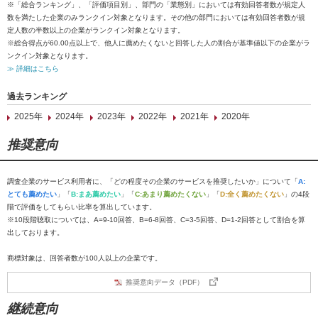
※「総合ランキング」、「評価項目別」、部門の「業態別」においては有効回答者数が規定人
数を満たした企業のみランクイン対象となります。その他の部門においては有効回答者数が規
定人数の半数以上の企業がランクイン対象となります。
※総合得点が60.00点以上で、他人に薦めたくないと回答した人の割合が基準値以下の企業がラ
ンクイン対象となります。
≫ 詳細はこちら
過去ランキング
2025年
2024年
2023年
2022年
2021年
2020年
推奨意向
調査企業のサービス利用者に、「どの程度その企業のサービスを推奨したいか」について「
A:
とても薦めたい
」「
B:まあ薦めたい
」「
C:あまり薦めたくない
」「
D:全く薦めたくない
」の4段
階で評価をしてもらい比率を算出しています。
※10段階聴取については、A=9-10回答、B=6-8回答、C=3-5回答、D=1-2回答として割合を算
出しております。
商標対象は、回答者数が100人以上の企業です。
推奨意向データ（PDF）
継続意向