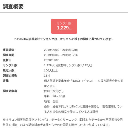
調査概要
サンプル数
1,229
人
このiDeCo 証券会社ランキングは、オリコンの以下の調査に基づいています。
事前調査
2019/09/02～2019/10/08
調査期間
2019/10/09～2019/10/16
更新日
2020/01/06
サンプル数
1,229人（調査時サンプル数1,322人）
規定人数
100人以上
調査企業数
13社
定義
個人型確定拠出年金「iDeCo（イデコ）」を扱う証券会社を対
象とする。
調査対象者
性別：指定なし
年齢：20～60歳
地域：全国
条件：過去3年以内にiDeCoの運用を開始し、現在運用してい
る人※掛金の積立を停止している人は除外
※オリコン顧客満足度ランキングは、データクリーニング（回収したデータから不正回答や異
常値を排除）および調査対象者条件から外れた回答を除外した上で作成しています。