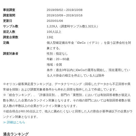
事前調査
2019/09/02～2019/10/08
調査期間
2019/10/09～2019/10/16
更新日
2020/01/06
サンプル数
1,229人（調査時サンプル数1,322人）
規定人数
100人以上
調査企業数
13社
定義
個人型確定拠出年金「iDeCo（イデコ）」を扱う証券会社を対
象とする。
調査対象者
性別：指定なし
年齢：20～60歳
地域：全国
条件：過去3年以内にiDeCoの運用を開始し、現在運用してい
る人※掛金の積立を停止している人は除外
※オリコン顧客満足度ランキングは、データクリーニング（回収したデータから不正回答や異
常値を排除）および調査対象者条件から外れた回答を除外した上で作成しています。
※「総合ランキング」、「評価項目別」、部門の「業態別」においては有効回答者数が規定人
数を満たした企業のみランクイン対象となります。その他の部門においては有効回答者数が規
定人数の半数以上の企業がランクイン対象となります。
※総合得点が60.00点以上で、他人に薦めたくないと回答した人の割合が基準値以下の企業がラ
ンクイン対象となります。
≫ 詳細はこちら
過去ランキング