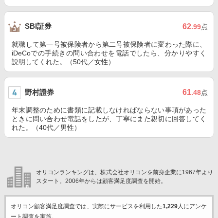
SBI証券
62
.99
点
就職して第一号被保険者から第二号被保険者に変わった際に、
iDeCoでの手続きの問い合わせを電話でしたら、分かりやすく
説明してくれた。（50代／女性）
野村證券
61
.48
点
年末調整のために書類に記載しなければならない事項があった
ときに問い合わせ電話をしたが、丁寧にまた親切に回答してく
れた。（40代／男性）
オリコンランキングは、株式会社オリコンを前身企業に1967年より
スタート。2006年からは顧客満足度調査を開始。
オリコン顧客満足度調査では、実際にサービスを利用した
1,229
人にアンケ
ート調査を実施。