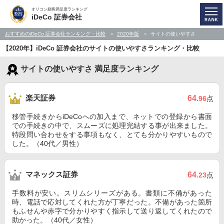
オリコン顧客満足度ランキング
iDeCo 証券会社
おすすめのiDeCo 証券会社ランキング・比較
2020年版
サイトの使いやすさ
【2020年】iDeCo 証券会社のサイトの使いやすさランキング・比較
サイトの使いやすさ 満足度ランキング
楽天証券
64
.96
点
移管手続きからiDeCoへの加入まで、ネットでの登録から書面
での手続きの中で、スムーズに処理完結する事が出来ました。
特段問い合わせをする事項もなく、とても分かりやすいもので
した。（40代／男性）
マネックス証券
64
.23
点
手数料が安い。スリムシリーズがある。書類に不備があった
時、電話で応対してくれた方が丁寧だった。不備があった箇所
もふせんや赤字で分かりやすく指示して送り返してくれたので
助かった。（40代／女性）