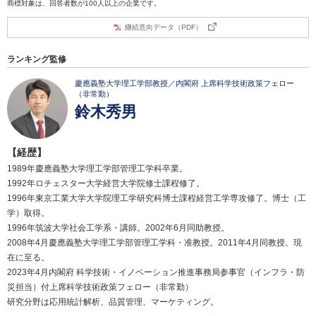
商標対象は、回答者数が100人以上の企業です。
継続意向データ（PDF）
ランキング監修
慶應義塾大学理工学部教授／内閣府 上席科学技術政策フェロー
（非常勤）
鈴木秀男
【経歴】
1989年慶應義塾大学理工学部管理工学科卒業。
1992年ロチェスター大学経営大学院修士課程修了。
1996年東京工業大学大学院理工学研究科博士課程経営工学専攻修了。博士（工
学）取得。
1996年筑波大学社会工学系・講師。2002年6月同助教授。
2008年4月慶應義塾大学理工学部管理工学科・准教授。2011年4月同教授、現
在に至る。
2023年4月内閣府 科学技術・イノベーション推進事務局参事官（インフラ・防
災担当）付上席科学技術政策フェロー（非常勤）
研究分野は応用統計解析、品質管理、マーケティング。