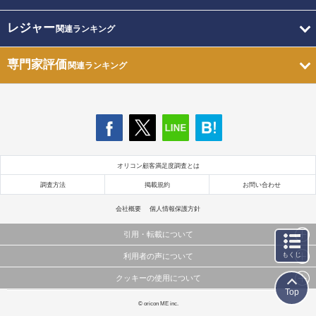
レジャー
関連ランキング
専門家評価
関連ランキング
オリコン顧客満足度調査とは
調査方法
掲載規約
お問い合わせ
会社概要
個人情報保護方針
引用・転載について
もくじ
利用者の声について
当サイトで公開されている情報（文字、写真、イラスト、画像データ等）及びこれらの配置・
編集および構造などについての著作権は株式会社oricon MEに帰属しております。
クッキーの使用について
当サイトに掲載している内容はすべてサービスの利用者が提出された見解・感想です。
これらの情報を権利者の許可なく無断転載・複製などの二次利用を行うことは固く禁じており
Top
弊社が内容について正確性を含め一切保証するものではありません。
ます。
このサイトでは Cookie を使用して、ユーザーに合わせたコンテンツや広告の表示、ソーシャル
© oricon ME inc.
弊社の見解・ 意見ではないことをご理解いただいた上でご覧ください。
メディア機能の提供、広告の表示回数やクリック数の測定を行っています。