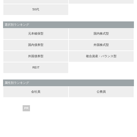
50代
選択別ランキング
元本確保型
国内株式型
国内債券型
外国株式型
外国債券型
複合資産・バランス型
REIT
属性別ランキング
会社員
公務員
PR