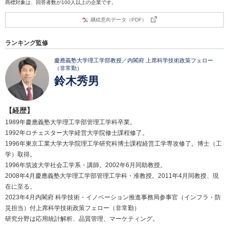
商標対象は、回答者数が100人以上の企業です。
継続意向データ（PDF）
ランキング監修
慶應義塾大学理工学部教授／内閣府 上席科学技術政策フェロー
（非常勤）
鈴木秀男
【経歴】
1989年慶應義塾大学理工学部管理工学科卒業。
1992年ロチェスター大学経営大学院修士課程修了。
1996年東京工業大学大学院理工学研究科博士課程経営工学専攻修了。博士（工
学）取得。
1996年筑波大学社会工学系・講師。2002年6月同助教授。
2008年4月慶應義塾大学理工学部管理工学科・准教授。2011年4月同教授、現
在に至る。
2023年4月内閣府 科学技術・イノベーション推進事務局参事官（インフラ・防
災担当）付上席科学技術政策フェロー（非常勤）
研究分野は応用統計解析、品質管理、マーケティング。