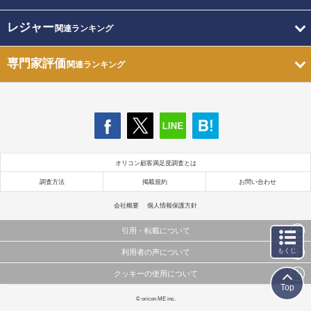
レジャー
関連ランキング
専門家評価
関連ランキング
オリコン顧客満足度調査とは
調査方法
掲載規約
お問い合わせ
会社概要
個人情報保護方針
引用・転載について
もくじ
利用者の声について
当サイトで公開されている情報（文字、写真、イラスト、画像データ等）及びこれらの配置・
編集および構造などについての著作権は株式会社oricon MEに帰属しております。
クッキーの使用について
当サイトに掲載している内容はすべてサービスの利用者が提出された見解・感想です。
これらの情報を権利者の許可なく無断転載・複製などの二次利用を行うことは固く禁じており
Top
弊社が内容について正確性を含め一切保証するものではありません。
ます。
このサイトでは Cookie を使用して、ユーザーに合わせたコンテンツや広告の表示、ソーシャル
© oricon ME inc.
弊社の見解・ 意見ではないことをご理解いただいた上でご覧ください。
メディア機能の提供、広告の表示回数やクリック数の測定を行っています。